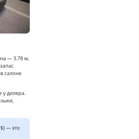
на — 3.78 м,
 запас
 в салоне
 у дилера.
языки,
$) — это