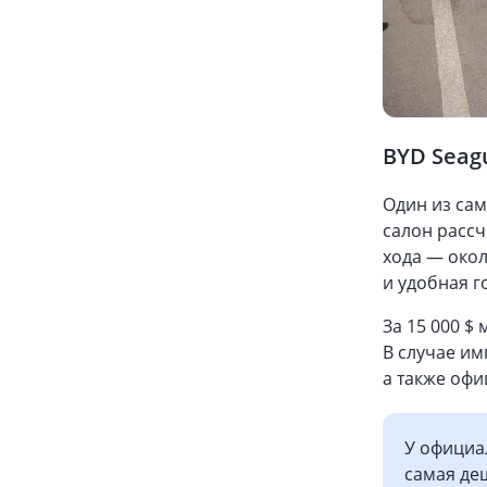
BYD Seagu
Один из са
салон рассч
хода — окол
и удобная г
За 15 000 $
В случае им
а также офи
У официал
самая де