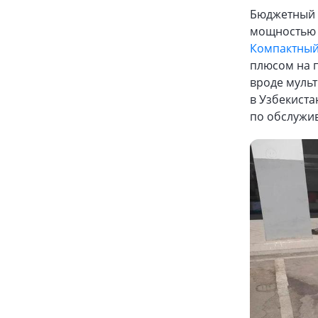
Бюджетный 
мощностью о
Компактны
плюсом на п
вроде мульт
в Узбекиста
по обслужив