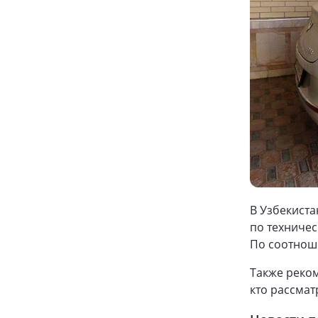
В Узбекиста
по техничес
По соотноше
Также реко
кто рассмат