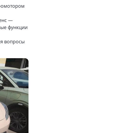
тромотором
ренс —
вые функции
ся вопросы