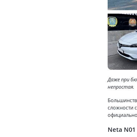
Даже при бю
непростая.
Большинство
сложности с
официально
Neta N01