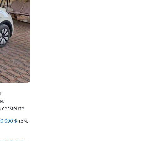
ы
и.
 сегменте.
0 000 $
тем,