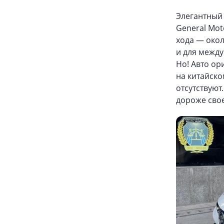
Элегантный
General Mot
хода — окол
и для между
Но! Авто ор
на китайско
отсутствуют
дороже сво