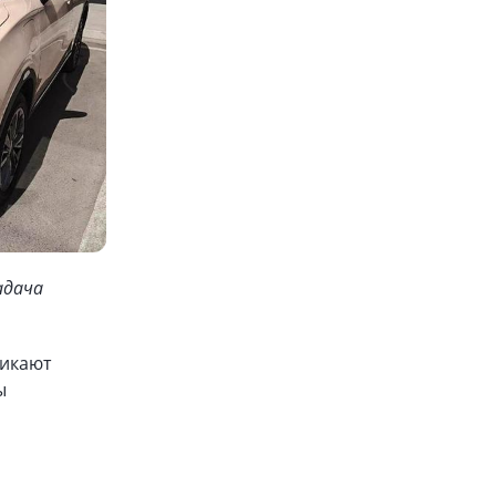
адача
никают
ы