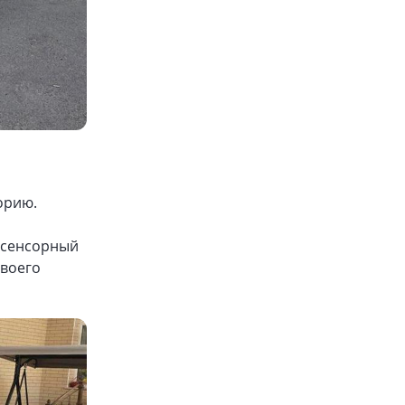
орию.
 сенсорный
своего