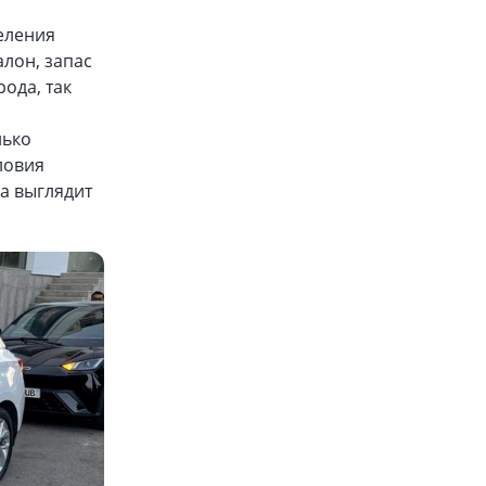
еления
алон, запас
ода, так
лько
ловия
а выглядит