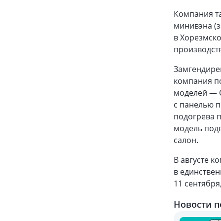
Компания т
минивэна (з
в Хорезмско
производств
Замгендире
компания п
моделей — C
с панелью п
подогрева п
модель под
салон.
В августе к
в единствен
11 сентября
Новости п