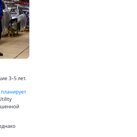
е 3–5 лет.
 планирует
ility
вышенной
однако