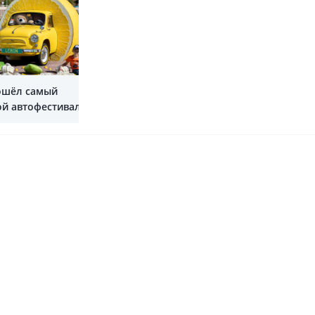
Показать все
ошёл самый
й автофестиваль в
льной Азии