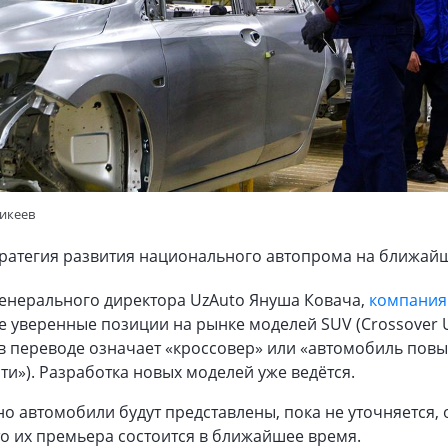
никеев
ратегия развития национального автопрома на ближайши
генерального директора UzAuto Януша Ковача,
компания
е уверенные позиции на рынке моделей SUV (Crossover Ut
о в переводе означает «кроссовер» или «автомобиль по
и»). Разработка новых моделей уже ведётся.
о автомобили будут представлены, пока не уточняется, 
то их премьера состоится в ближайшее время.