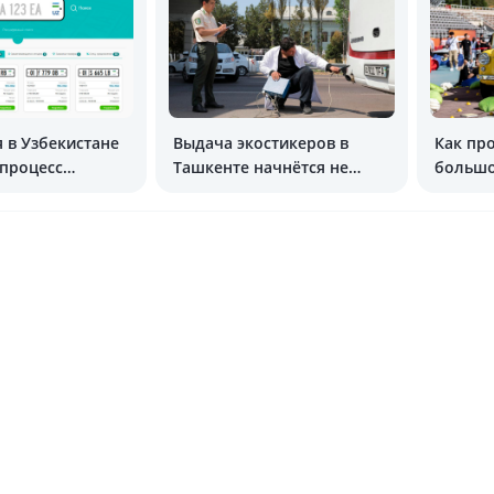
я в Узбекистане
Выдача экостикеров в
Как пр
 процесс
Ташкенте начнётся не
большо
красивых»
раньше 2026 года
Центра
ов