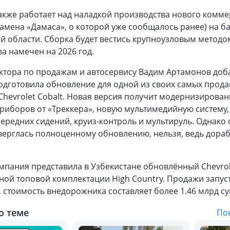
акже работает над наладкой производства нового комме
амена «Дамаса», о которой уже сообщалось ранее) на ба
й области. Сборка будет вестись крупноузловым методом
а намечен на 2026 год.
ктора по продажам и автосервису Вадим Артамонов доба
одготовила обновление для одной из своих самых прод
hevrolet Cobalt. Новая версия получит модернизирова
риборов от «Треккера», новую мультимедийную систему
ередних сидений, круиз-контроль и мультируль. Однако с
верглась полноценному обновлению, нельзя, ведь дораб
омпания представила в Узбекистане обновлённый Chevrol
ной топовой комплектации High Country. Продажи запус
, стоимость внедорожника составляет более 1.46 млрд су
о теме
Пок