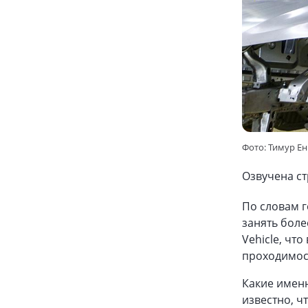
Фото: Тимур Е
Озвучена ст
По словам 
занять боле
Vehicle, чт
проходимост
Какие именн
известно, ч