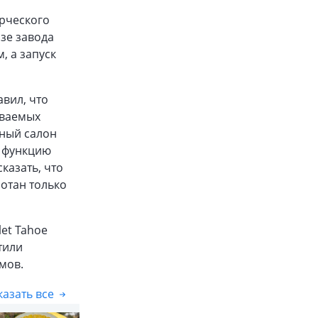
рческого
зе завода
, а запуск
вил, что
аваемых
нный салон
, функцию
казать, что
отан только
et Tahoe
тили
мов.
азать все