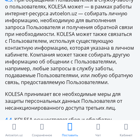
о пользователях, KOLESA может — в рамках работы
интернет-ресурса avtoelon.uz — собирать личную
информацию, необходимую для выполнения
запроса Пользователя и получения обратной связи
при необходимости. KOLESA может также связаться
с Пользователем, используя существующую
контактную информацию, которая указана в личном
кабинете. Компания может также собирать другую
информацию об общении с Пользователями,
например, любые запросы в службу заботы,
подаваемые Пользователями, или любую обратную
связь, предоставляемую Пользователями.
KOLESA принимает все необходимые меры для
защиты персональных данных Пользователя от
несанкционированного доступа третьих лиц.
4.4.
KOLESA осуществляет сбор и обработку
персональных данных Пользователя для следующих
целей:
Avtoelon.uz
Сохранённое
Поставить
Чат
Кабинет