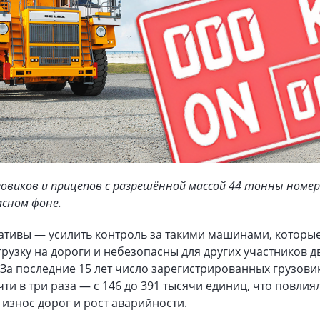
узовиков и прицепов c разрешённой массой 44 тонны номе
асном фоне.
ативы — усилить контроль за такими машинами, которы
рузку на дороги и небезопасны для других участников 
За последние 15 лет число зарегистрированных грузовик
ти в три раза — с 146 до 391 тысячи единиц, что повлия
износ дорог и рост аварийности.