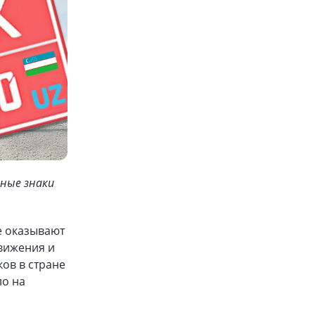
рные знаки
е оказывают
движения и
ов в стране
ло на