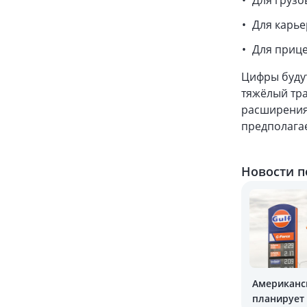
Для грузо
Для карье
Для прице
Цифры будут
тяжёлый тра
расширения
предполага
Новости п
Американск
планирует 