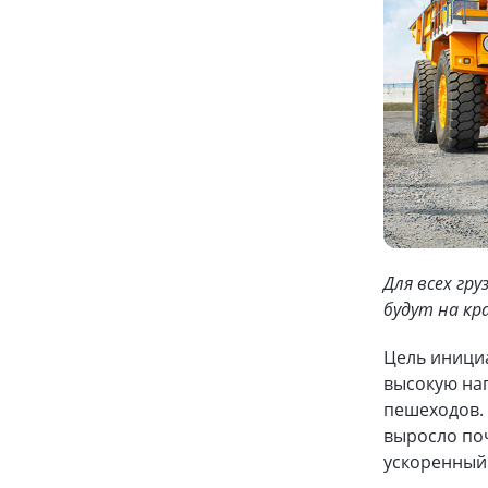
Для всех гр
будут на кр
Цель иници
высокую наг
пешеходов. 
выросло поч
ускоренный 