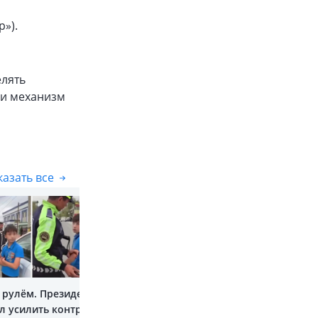
»).
елять
ли механизм
азать все
Показать все
а рулём. Президент
л усилить контроль