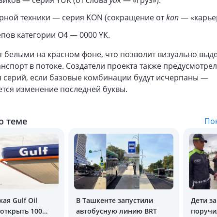
виков — серия YUK (от слова
yuk
— «груз»).
рной техники — серия KON (сокращение от
kon
— «карьер
пов категории O4 — 0000 YK.
 белыми на красном фоне, что позволит визуально выд
нспорт в потоке. Создатели проекта также предусмотре
 серий, если базовые комбинации будут исчерпаны —
ется изменение последней буквы.
о теме
Пок
ая Gulf Oil
В Ташкенте запустили
Дети з
открыть 100
автобусную линию BRT
поручи