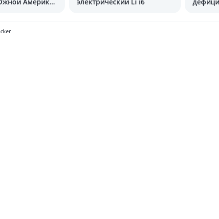
Южной Америки
электрический Li i6
дефици
тана
cker