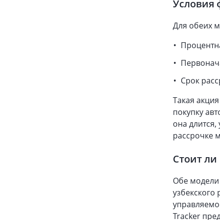
Условия
Для обеих м
Процентна
Первонача
Срок расс
Такая акция
покупку авт
она длится,
рассрочке м
Стоит ли 
Обе модели
узбекского 
управляемос
Tracker пре