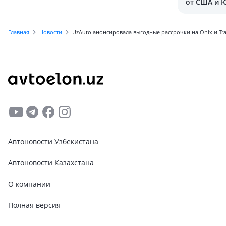
от США и 
до Узбекис
Главная
Новости
UzAuto анонсировала выгодные рассрочки на Onix и Tra
Автоновости Узбекистана
Автоновости Казахстана
О компании
Полная версия