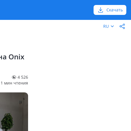
Скачать
RU
на Onix
4 526
1 мин чтения