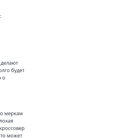
:
 делают
олго будет
 о
по меркам
плохая
-кроссовер
что может