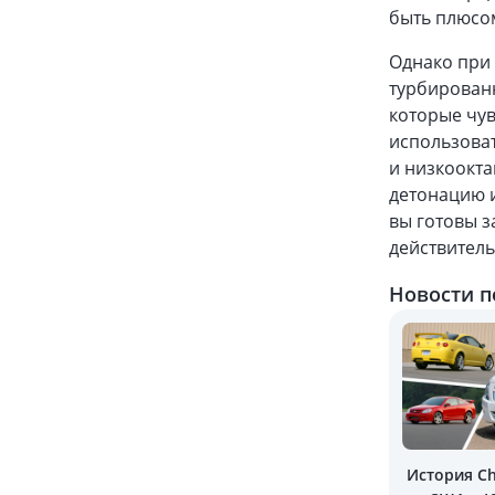
быть плюсо
Однако при
турбирован
которые чув
использоват
и низкоокт
детонацию и
вы готовы з
действител
Новости п
История Ch