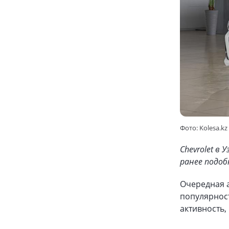
Фото: Kolesa.kz
Chevrolet в
ранее подоб
Очередная а
популярност
активность,