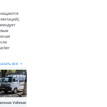
снащаются
лектаций),
омендует
шёвым
лючая
если
acker
азать все
Показать все
салонах Узбекистана