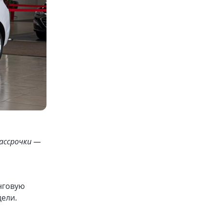
рассрочки —
нговую
дели.