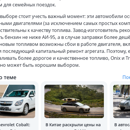
м для семейных поездок.
 выборе стоит учесть важный момент: эти автомобили о
ными двигателями (за исключением самых простых комп
ствительны к качеству топлива. Завод-изготовитель рек
ь бензин не ниже АИ-95, а в случае заправки более де
ановым топливом возможны сбои в работе двигателя, вк
 последующий капитальный ремонт агрегата. Поэтому, 
аливать более дорогое и качественное топливо, Onix и Tr
ьно может быть хорошим выбором.
о теме
Пок
evrolet Cobalt:
В Китае раскрыли цены на
В авто