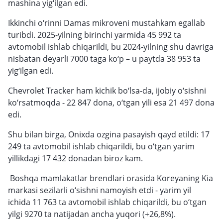
mashina yig‘ilgan edi.
Ikkinchi o‘rinni Damas mikroveni mustahkam egallab
turibdi. 2025-yilning birinchi yarmida 45 992 ta
avtomobil ishlab chiqarildi, bu 2024-yilning shu davriga
nisbatan deyarli 7000 taga ko‘p – u paytda 38 953 ta
yig‘ilgan edi.
Chevrolet Tracker ham kichik bo‘lsa-da, ijobiy o‘sishni
ko‘rsatmoqda - 22 847 dona, o‘tgan yili esa 21 497 dona
edi.
Shu bilan birga, Onixda ozgina pasayish qayd etildi: 17
249 ta avtomobil ishlab chiqarildi, bu o‘tgan yarim
yillikdagi 17 432 donadan biroz kam.
Boshqa mamlakatlar brendlari orasida Koreyaning Kia
markasi sezilarli o‘sishni namoyish etdi - yarim yil
ichida 11 763 ta avtomobil ishlab chiqarildi, bu o‘tgan
yilgi 9270 ta natijadan ancha yuqori (+26,8%).