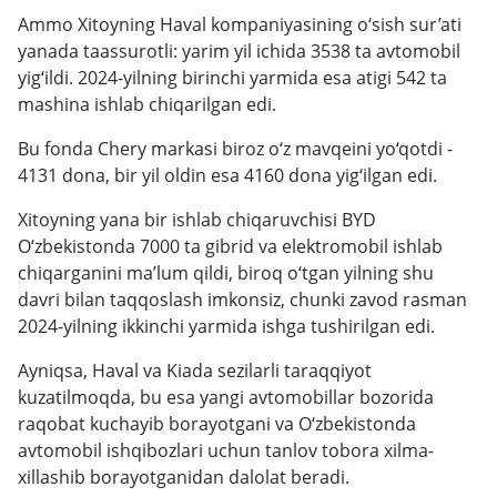
Ammo Xitoyning Haval kompaniyasining o‘sish sur’ati
yanada taassurotli: yarim yil ichida 3538 ta avtomobil
yig‘ildi. 2024-yilning birinchi yarmida esa atigi 542 ta
mashina ishlab chiqarilgan edi.
Bu fonda Chery markasi biroz o‘z mavqeini yo‘qotdi -
4131 dona, bir yil oldin esa 4160 dona yig‘ilgan edi.
Xitoyning yana bir ishlab chiqaruvchisi BYD
O‘zbekistonda 7000 ta gibrid va elektromobil ishlab
chiqarganini ma’lum qildi, biroq o‘tgan yilning shu
davri bilan taqqoslash imkonsiz, chunki zavod rasman
2024-yilning ikkinchi yarmida ishga tushirilgan edi.
Ayniqsa, Haval va Kiada sezilarli taraqqiyot
kuzatilmoqda, bu esa yangi avtomobillar bozorida
raqobat kuchayib borayotgani va O‘zbekistonda
avtomobil ishqibozlari uchun tanlov tobora xilma-
xillashib borayotganidan dalolat beradi.