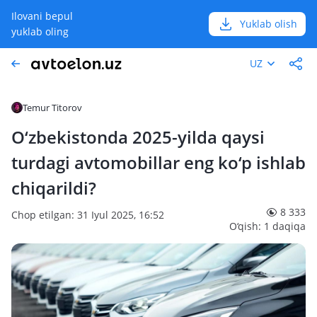
Ilovani bepul
Yuklab olish
yuklab oling
UZ
Temur Titorov
O‘zbekistonda 2025-yilda qaysi
turdagi avtomobillar eng ko‘p ishlab
chiqarildi?
8 333
Chop etilgan: 31 Iyul 2025, 16:52
O‘qish: 1 daqiqa