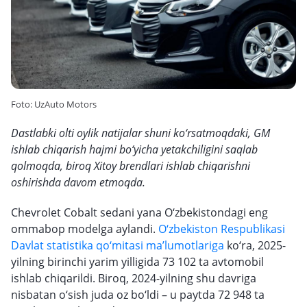
Foto: UzAuto Motors
Dastlabki olti oylik natijalar shuni ko‘rsatmoqdaki, GM
ishlab chiqarish hajmi bo‘yicha yetakchiligini saqlab
qolmoqda, biroq Xitoy brendlari ishlab chiqarishni
oshirishda davom etmoqda.
Chevrolet Cobalt sedani yana O‘zbekistondagi eng
ommabop modelga aylandi.
O‘zbekiston Respublikasi
Davlat statistika qo‘mitasi ma’lumotlariga
ko‘ra, 2025-
yilning birinchi yarim yilligida 73 102 ta avtomobil
ishlab chiqarildi. Biroq, 2024-yilning shu davriga
nisbatan o‘sish juda oz bo‘ldi – u paytda 72 948 ta