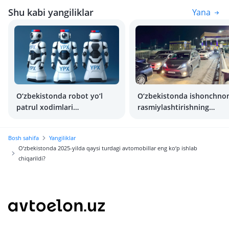
Shu kabi yangiliklar
Yana
O‘zbekistonda robot yo‘l
O‘zbekistonda ishonchn
patrul xodimlari
rasmiylashtirishning
tayyorlanmoqda
qoidalarini o‘zgartirish
rejalashtirilmoqda
Bosh sahifa
Yangiliklar
O‘zbekistonda 2025-yilda qaysi turdagi avtomobillar eng ko‘p ishlab
chiqarildi?