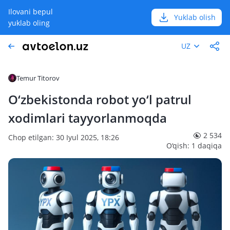
Ilovani bepul
Yuklab olish
yuklab oling
UZ
Temur Titorov
O‘zbekistonda robot yo‘l patrul
xodimlari tayyorlanmoqda
2 534
Chop etilgan: 30 Iyul 2025, 18:26
O‘qish: 1 daqiqa