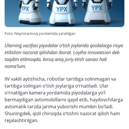
Foto: Neyrotarmoq yordamida yaratilgan
Ularning vazifasi piyodalar o‘tish joylarida qoidalarga rioya
etilishini nazorat qilishdan iborat. Loyiha innovatsion deb
taqdim etilmoqda, biroq aniq joriy etish sanasi hali
noma’lum.
IIV vakili aytishicha, robotlar tartibga solinmagan va
tartibga solingan o‘tish joylariga o‘rnatiladi. Ular
o‘rnatilgan kamera yordamida piyodalarga yo‘l
bermaydigan avtomobillarni qayd etib, haydovchilarga
avtomatik tarzda jarima yuborishi mumkin bo‘ladi.
Shuningdek, qizil chiroqda o‘tishni nazorat qilish ham
rejalashtirilgan.