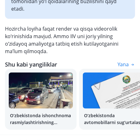
tomonidan yo‘l qoidalarining buzilishini qayd
etadi.
Hozircha loyiha faqat render va qisqa videorolik
ko‘rinishida mavjud. Ammo IIV uni joriy yilning
o‘zidayoq amaliyotga tatbiq etish kutilayotganini
ma’lum qilmoqda.
Shu kabi yangiliklar
Yana
O‘zbekistonda ishonchnoma
O‘zbekistonda
rasmiylashtirishning
avtomobillarni sug‘urtala
qoidalarini o‘zgartirish
4 barobar qimmatlashadi
rejalashtirilmoqda