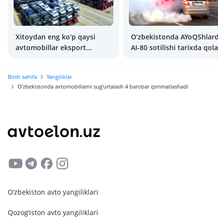
Xitoydan eng ko‘p qaysi
O‘zbekistonda AYoQShlar
avtomobillar eksport
AI-80 sotilishi tarixda qol
qilinadi?
Bosh sahifa
Yangiliklar
O‘zbekistonda avtomobillarni sug‘urtalash 4 barobar qimmatlashadi
O‘zbekiston avto yangiliklari
Qozog‘iston avto yangiliklari