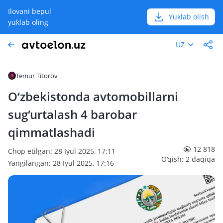
Ilovani bepul
Yuklab olish
yuklab oling
UZ
Temur Titorov
O‘zbekistonda avtomobillarni
sug‘urtalash 4 barobar
qimmatlashadi
12 818
Chop etilgan: 28 Iyul 2025, 17:11
O‘qish: 2 daqiqa
Yangilangan: 28 Iyul 2025, 17:16