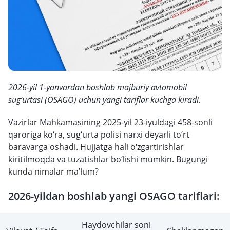
2026-yil 1-yanvardan boshlab majburiy avtomobil
sug‘urtasi (OSAGO) uchun yangi tariflar kuchga kiradi.
Vazirlar Mahkamasining 2025-yil 23-iyuldagi 458-sonli
qaroriga ko‘ra, sug‘urta polisi narxi deyarli to‘rt
baravarga oshadi. Hujjatga hali o‘zgartirishlar
kiritilmoqda va tuzatishlar bo‘lishi mumkin. Bugungi
kunda nimalar ma’lum?
2026-yildan boshlab yangi OSAGO tariflari:
Haydovchilar soni