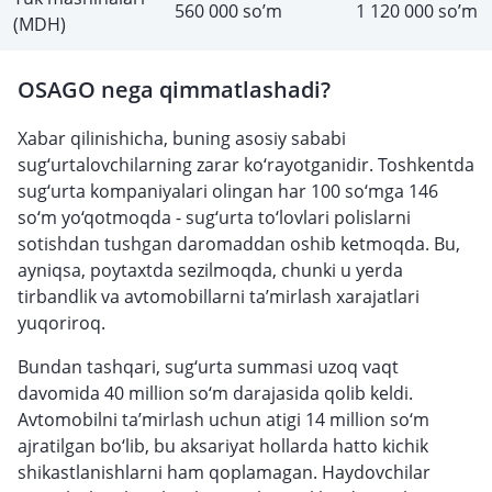
560 000 so’m
1 120 000 so’m
(MDH)
OSAGO nega qimmatlashadi?
Xabar qilinishicha, buning asosiy sababi
sug‘urtalovchilarning zarar ko‘rayotganidir. Toshkentda
sug‘urta kompaniyalari olingan har 100 so‘mga 146
so‘m yo‘qotmoqda - sug‘urta to‘lovlari polislarni
sotishdan tushgan daromaddan oshib ketmoqda. Bu,
ayniqsa, poytaxtda sezilmoqda, chunki u yerda
tirbandlik va avtomobillarni ta’mirlash xarajatlari
yuqoriroq.
Bundan tashqari, sug‘urta summasi uzoq vaqt
davomida 40 million so‘m darajasida qolib keldi.
Avtomobilni ta’mirlash uchun atigi 14 million so‘m
ajratilgan bo‘lib, bu aksariyat hollarda hatto kichik
shikastlanishlarni ham qoplamagan. Haydovchilar