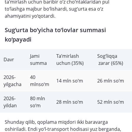
ta’mirlash uchun baribir o‘z cho‘ntaklaridan pul
to‘lashga majbur bo‘lishardi, sug‘urta esa o‘z
ahamiyatini yo‘qotardi.
Sug‘urta bo‘yicha to‘lovlar summasi
ko‘payadi
Jami
Ta’mirlash
Sog‘liqqa
Davr
summa
uchun (35%)
zarar (65%)
2026-
40
14 mln so‘m
26 mln so‘m
yilgacha
mlnso‘m
2026-
80 mln
28 mln so‘m
52 mln so‘m
yildan
so‘m
Shunday qilib, qoplama miqdori ikki baravarga
oshiriladi. Endi yo‘l-transport hodisasi yuz berganda,