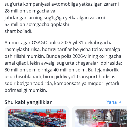
sug‘urta kompaniyasi avtomobilga yetkazilgan zararni
28 million so‘mgacha va
jabrlanganlarning sog‘lig‘iga yetkazilgan zararni
52 million so‘mgacha qoplashi
shart bo‘ladi.
Ammo, agar OSAGO polisi 2025-yil 31-dekabrgacha
rasmiylashtirilsa, hozirgi tariflar bo‘yicha to‘lov amalga
oshirilishi mumkin. Bunda polis 2026-yilning oxirigacha
amal qiladi, lekin avvalgi sug‘urta chegaralari doirasida:
80 million so‘m o‘rniga 40 million so‘m. Bu tejamkorlik
usuli hisoblanadi, biroq jiddiy yo‘l-transport hodisasi
sodir bo‘lgan taqdirda, kompensatsiya miqdori yetarli
bo‘lmasligi mumkin.
Shu kabi yangiliklar
Yana