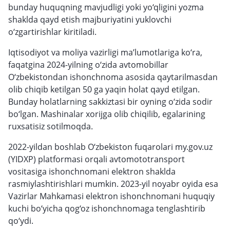
bunday huquqning mavjudligi yoki yo‘qligini yozma
shaklda qayd etish majburiyatini yuklovchi
o‘zgartirishlar kiritiladi.
Iqtisodiyot va moliya vazirligi ma’lumotlariga ko‘ra,
faqatgina 2024-yilning o‘zida avtomobillar
O‘zbekistondan ishonchnoma asosida qaytarilmasdan
olib chiqib ketilgan 50 ga yaqin holat qayd etilgan.
Bunday holatlarning sakkiztasi bir oyning o‘zida sodir
bo‘lgan. Mashinalar xorijga olib chiqilib, egalarining
ruxsatisiz sotilmoqda.
2022-yildan boshlab O‘zbekiston fuqarolari my.gov.uz
(YIDXP) platformasi orqali avtomototransport
vositasiga ishonchnomani elektron shaklda
rasmiylashtirishlari mumkin. 2023-yil noyabr oyida esa
Vazirlar Mahkamasi elektron ishonchnomani huquqiy
kuchi bo‘yicha qog‘oz ishonchnomaga tenglashtirib
qo‘ydi.