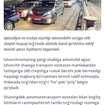
Iqtisodiyot va moliya vazirligi avtomobilni xorijga olib
chiqish huquqi to‘g‘risida alohida band qo‘shishni taklif
etuvchi qaror loyihasini tayyorladi.
Ishonchnomaning yangi shakliga avtomobil egasi
ishonchli shaxsga transport vositasini mamlakatdan
tashqariga olib chiqishga ruxsat berishi yoki bermasligi
haqidagi majburiy ko‘rsatmani kiritish taklif etilmoqda.
Anketada to‘g‘ridan-to‘g‘ri "ha" yoki "yo‘q" belgisi
qo‘yiladi.
Shuningdek, avtomototransport vositalari bilan bog‘liq
bitimlarni rasmiylashtirish tartibi to‘g‘risidagi nizomga