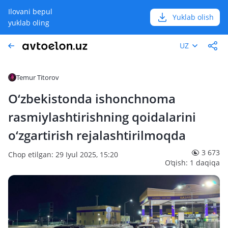
Ilovani bepul
Yuklab olish
yuklab oling
UZ
Temur Titorov
O‘zbekistonda ishonchnoma
rasmiylashtirishning qoidalarini
o‘zgartirish rejalashtirilmoqda
3 673
Chop etilgan: 29 Iyul 2025, 15:20
O‘qish: 1 daqiqa