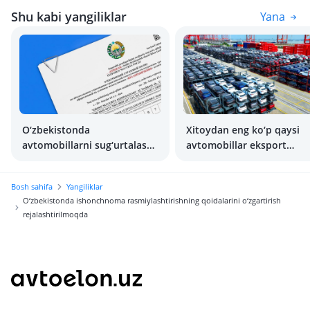
Shu kabi yangiliklar
Yana
O‘zbekistonda
Xitoydan eng ko‘p qaysi
avtomobillarni sug‘urtalash
avtomobillar eksport
4 barobar qimmatlashadi
qilinadi?
Bosh sahifa
Yangiliklar
O‘zbekistonda ishonchnoma rasmiylashtirishning qoidalarini o‘zgartirish
rejalashtirilmoqda