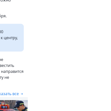
 можно
бря.
00
к центру,
не
вестить
й направится
ту не
азать все