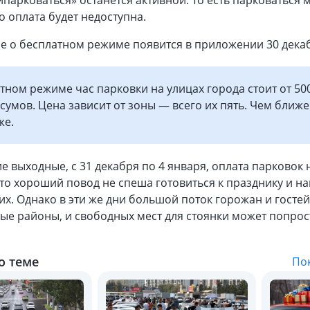
парковаться» останется активной. То есть парковаться
о оплата будет недоступна.
е о бесплатном режиме появится в приложении 30 дека
тном режиме час парковки на улицах города стоит от 50
 сумов. Цена зависит от зоны — всего их пять. Чем ближе 
же.
е выходные, с 31 декабря по 4 января, оплата парковок 
Это хороший повод не спеша готовиться к празднику и на
их. Однако в эти же дни большой поток горожан и госте
ые районы, и свободных мест для стоянки может попрос
о теме
Пок