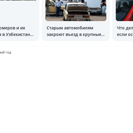
омеров и их
Старым автомобилям
Что дел
 в Узбекистане
закроют въезд в крупные
если о
под угрозой
города
ДПС
вый год