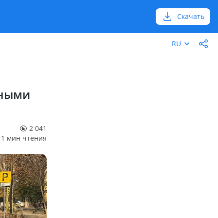
Скачать
RU
тными
2 041
1 мин чтения