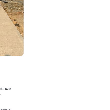
.
ильном
—