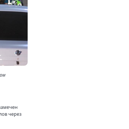
ком
 намечен
лов через