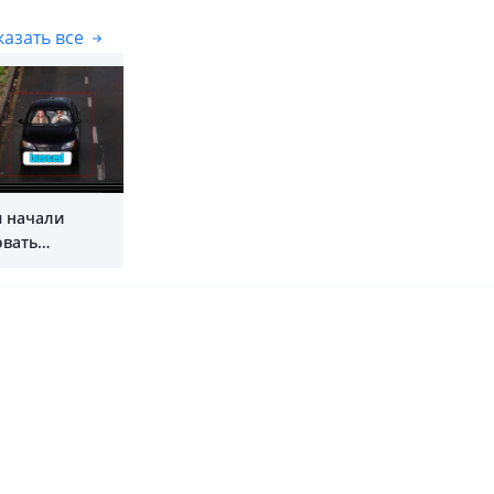
азать все
Показать все
 начали
вать
тёгнутых водителей