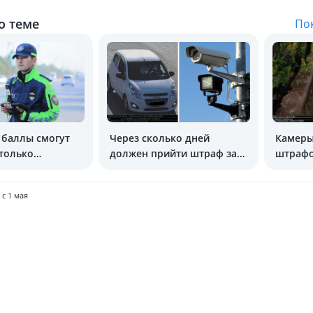
о теме
Пок
баллы смогут
Через сколько дней
Камеры
только
должен прийти штраф за
штрафо
и УБДД
нарушение ПДД
неприс
с 1 мая