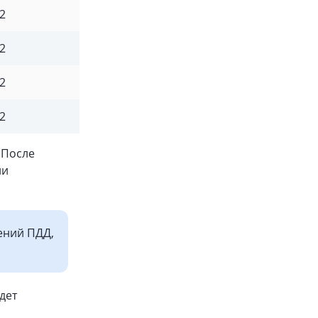
2
2
2
2
 После
ии
ений ПДД,
дет