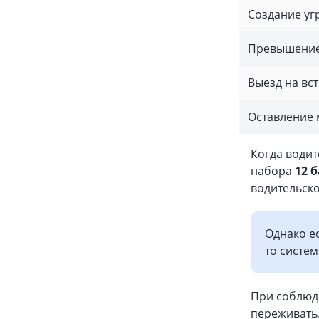
Создание уг
Превышение 
Выезд на вс
Оставление 
Когда води
набора
12 
водительск
Однако е
то систем
При соблюд
переживать