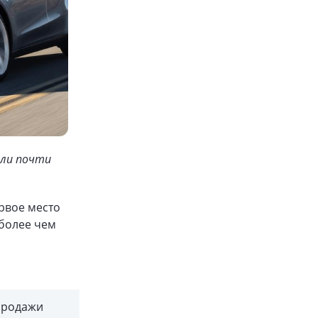
али почти
ервое место
более чем
родажи