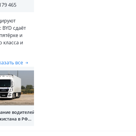
179 465
дируют
 BYD сдаёт
пятёрке и
 класса и
азать все
Показать все
ание водителей
кистана в РФ
ат до 180 дней