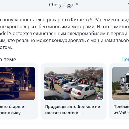
Chery Tiggo 8
 популярность электрокаров в Китае, в SUV-сегменте ли
ые кроссоверы с бензиновыми моторами. И что заметно:
del Y остаётся единственным электромобилем в первой 
м, кто реально может конкурировать с машинами такого
отом.
о теме
Пок
авто старше
Продавцы авто больше не
Пребыв
пит в силу
платят налоги в
из Узбе
Кыргызстане
увелич