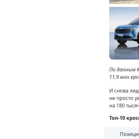
По данным К
11.9 млн кро
И снова лид
не просто 
на 180 тыс
Топ-10 крос
Позици