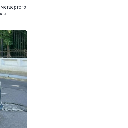
 четвёртого.
или