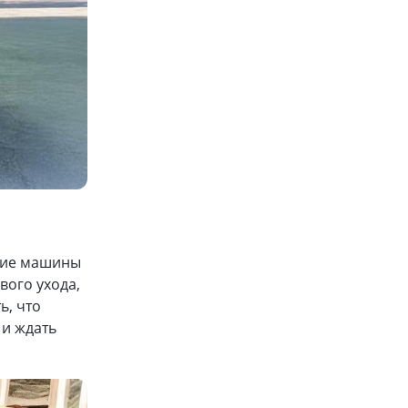
акие машины
вого ухода,
ь, что
 и ждать