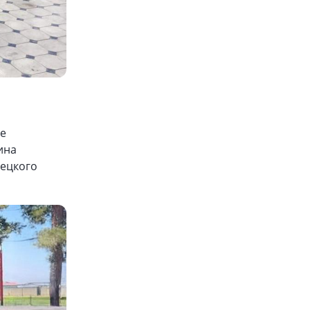
ые
ина
мецкого