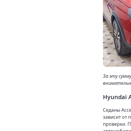
За эту сумм
внимательны
Hyundai A
Седаны Acce
зависит от 
проверки. П