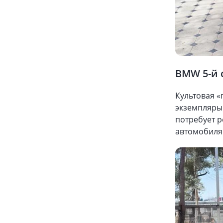
BMW 5-й 
Культовая «
экземпляры
потребует р
автомобиля