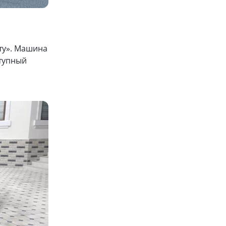
ту». Машина
ступный