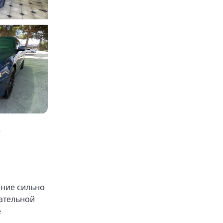
ь
яние сильно
щательной
е