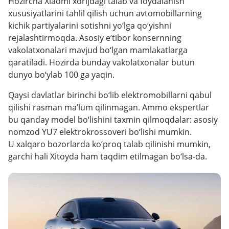
Hozircha Xiaomi xorijdagi talab va foydalanish
xususiyatlarini tahlil qilish uchun avtomobillarning
kichik partiyalarini sotishni yo‘lga qo‘yishni
rejalashtirmoqda. Asosiy e’tibor konsernning
vakolatxonalari mavjud bo‘lgan mamlakatlarga
qaratiladi. Hozirda bunday vakolatxonalar butun
dunyo bo‘ylab 100 ga yaqin.
Qaysi davlatlar birinchi bo‘lib elektromobillarni qabul
qilishi rasman ma’lum qilinmagan. Ammo ekspertlar
bu qanday model bo‘lishini taxmin qilmoqdalar: asosiy
nomzod YU7 elektrokrossoveri bo‘lishi mumkin.
U xalqaro bozorlarda ko‘proq talab qilinishi mumkin,
garchi hali Xitoyda ham taqdim etilmagan bo‘lsa-da.