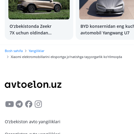
O‘zbekistonda Zeekr
BYD konsernidan eng kuch
7X uchun oldindan
avtomobil Yangwang U7
buyurtma qabul qilish
boshlandi. Narxi qancha?
Bosh sahifa
Yangiliklar
Xiaomi elektromobillarini eksportga jo‘natishga tayyorgarlik ko‘rilmoqda
O‘zbekiston avto yangiliklari