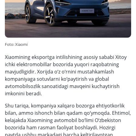
Foto: Xiaomi
Xiaomining eksportga intilishining asosiy sababi Xitoy
ichki elektromobillar bozorida yuqori raqobatning
mavjudligidir. Xorijda o‘z o‘rnini mustahkamlash
kompaniyaga sotuvlarni ko‘paytirish va global
avtomobilsozlik sanoatidagi mavqeini kuchaytirish
imkonini beradi.
Shu tariqa, kompaniya xalqaro bozorga ehtiyotkorlik
bilan, ammo ishonch bilan qadam qo‘ymoqda. Ehtimol,
kelajakda Xiaomining avtomobil bo‘limi O‘zbekiston
bozorida ham rasman faoliyat boshlaydi. Hozirgi
paytda ushbu markadagi barcha keltirilayotgan