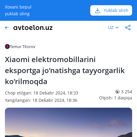
Ilovani bepul
Yuklab olish
yuklab oling
UZ
Temur Titorov
Xiaomi elektromobillarini
eksportga jo‘natishga tayyorgarlik
ko‘rilmoqda
3 254
Chop etilgan: 18 Dekabr 2024, 18:33
O‘qish: 1 daqiqa
Yangilangan: 18 Dekabr 2024, 18:36