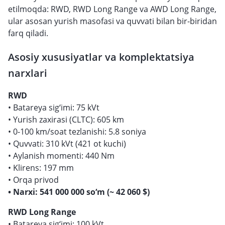
etilmoqda: RWD, RWD Long Range va AWD Long Range,
ular asosan yurish masofasi va quvvati bilan bir-biridan
farq qiladi.
Asosiy xususiyatlar va komplektatsiya
narxlari
RWD
• Batareya sig‘imi: 75 kVt
• Yurish zaxirasi (CLTC): 605 km
• 0-100 km/soat tezlanishi: 5.8 soniya
• Quvvati: 310 kVt (421 ot kuchi)
• Aylanish momenti: 440 Nm
• Klirens: 197 mm
• Orqa privod
• Narxi: 541 000 000 so‘m (~ 42 060 $)
RWD Long Range
• Batareya sig‘imi: 100 kVt