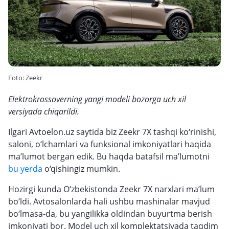
Foto: Zeekr
Elektrokrossoverning yangi modeli bozorga uch xil
versiyada chiqarildi.
Ilgari Avtoelon.uz saytida biz Zeekr 7X tashqi ko‘rinishi,
saloni, o‘lchamlari va funksional imkoniyatlari haqida
ma’lumot bergan edik. Bu haqda batafsil ma’lumotni
bu yerda
o‘qishingiz mumkin.
Hozirgi kunda O‘zbekistonda Zeekr 7X narxlari ma’lum
bo‘ldi. Avtosalonlarda hali ushbu mashinalar mavjud
bo‘lmasa-da, bu yangilikka oldindan buyurtma berish
imkoniyati bor. Model uch xil komplektatsiyada taqdim