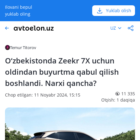
Ilovani bepul
Yuklab olish
yuklab oling
UZ
Temur Titorov
O‘zbekistonda Zeekr 7X uchun
oldindan buyurtma qabul qilish
boshlandi. Narxi qancha?
11 335
Chop etilgan: 11 Noyabr 2024, 15:15
O‘qish: 1 daqiqa