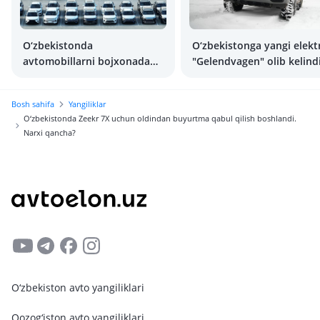
O‘zbekistonda
O‘zbekistonga yangi elekt
avtomobillarni bojxonadan
"Gelendvagen" olib kelind
o‘tkazish qimmatlashdi
Bosh sahifa
Yangiliklar
O‘zbekistonda Zeekr 7X uchun oldindan buyurtma qabul qilish boshlandi.
Narxi qancha?
O‘zbekiston avto yangiliklari
Qozog‘iston avto yangiliklari