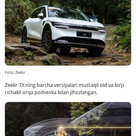
Foto: Zeekr
Zeekr 7X ning barcha versiyalari mustaqil old va ko‘p
richakli orqa podveska bilan jihozlangan.