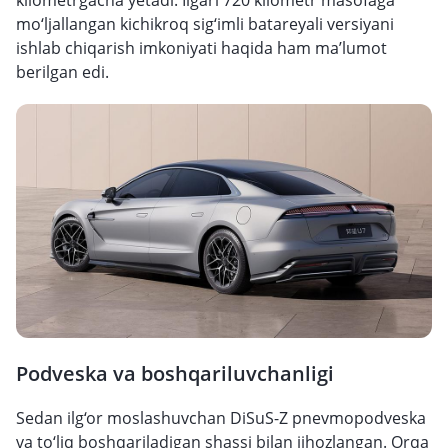
kilometrgacha yetadi. Ilgari 720 kilometr masofaga
mo‘ljallangan kichikroq sig‘imli batareyali versiyani
ishlab chiqarish imkoniyati haqida ham ma’lumot
berilgan edi.
Podveska va boshqariluvchanligi
Sedan ilg‘or moslashuvchan DiSuS-Z pnevmopodveska
va to‘liq boshqariladigan shassi bilan jihozlangan. Orqa