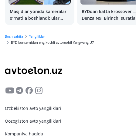
Masjidlar yonida kameralar
BYDdan katta krossover 
o‘rnatila boshlandi: ular
Denza N9. Birinchi suratla
noto‘g‘ri parkovka
holatlarini qayd etmoqda
Bosh sahifa
Yangiliklar
BYD konsernidan eng kuchli avtomobil Yangwang U7
O‘zbekiston avto yangiliklari
Qozog‘iston avto yangiliklari
Kompaniya haqida