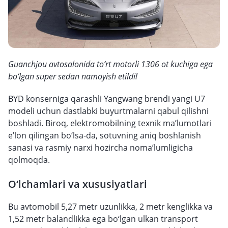
Guanchjou avtosalonida to‘rt motorli 1306 ot kuchiga ega
bo‘lgan super sedan namoyish etildi!
BYD konserniga qarashli Yangwang brendi yangi U7
modeli uchun dastlabki buyurtmalarni qabul qilishni
boshladi. Biroq, elektromobilning texnik ma’lumotlari
e’lon qilingan bo‘lsa-da, sotuvning aniq boshlanish
sanasi va rasmiy narxi hozircha noma’lumligicha
qolmoqda.
O‘lchamlari va xususiyatlari
Bu avtomobil 5,27 metr uzunlikka, 2 metr kenglikka va
1,52 metr balandlikka ega bo‘lgan ulkan transport