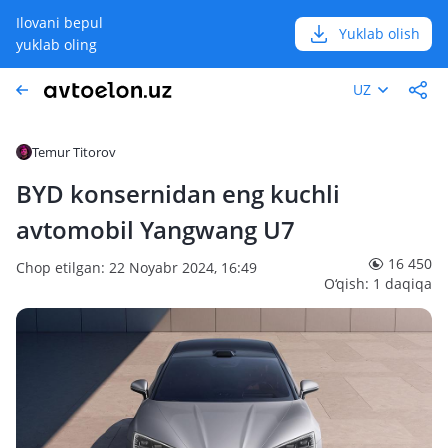
Ilovani bepul
Yuklab olish
yuklab oling
UZ
Temur Titorov
BYD konsernidan eng kuchli
avtomobil Yangwang U7
16 450
Chop etilgan: 22 Noyabr 2024, 16:49
O‘qish: 1 daqiqa