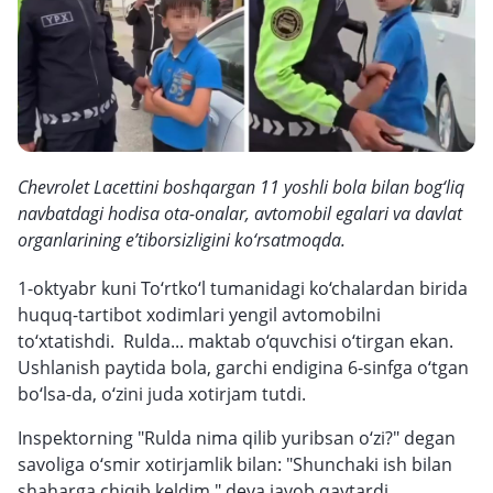
Chevrolet Lacettini boshqargan 11 yoshli bola bilan bog‘liq
navbatdagi hodisa ota-onalar, avtomobil egalari va davlat
organlarining e’tiborsizligini ko‘rsatmoqda.
1-oktyabr kuni To‘rtko‘l tumanidagi ko‘chalardan birida
huquq-tartibot xodimlari yengil avtomobilni
to‘xtatishdi. Rulda... maktab o‘quvchisi o‘tirgan ekan.
Ushlanish paytida bola, garchi endigina 6-sinfga o‘tgan
bo‘lsa-da, o‘zini juda xotirjam tutdi.
Inspektorning "Rulda nima qilib yuribsan o‘zi?" degan
savoliga o‘smir xotirjamlik bilan: "Shunchaki ish bilan
shaharga chiqib keldim," deya javob qaytardi.