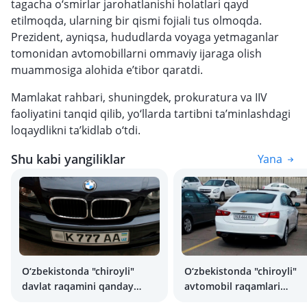
tagacha o‘smirlar jarohatlanishi holatlari qayd
etilmoqda, ularning bir qismi fojiali tus olmoqda.
Prezident, ayniqsa, hududlarda voyaga yetmaganlar
tomonidan avtomobillarni ommaviy ijaraga olish
muammosiga alohida e’tibor qaratdi.
Mamlakat rahbari, shuningdek, prokuratura va IIV
faoliyatini tanqid qilib, yo‘llarda tartibni ta’minlashdagi
loqaydlikni ta’kidlab o‘tdi.
Shu kabi yangiliklar
Yana
O‘zbekistonda "chiroyli"
O‘zbekistonda "chiroyli"
davlat raqamini qanday
avtomobil raqamlari
saqlab qolish yoki qayta
arzonlashdi