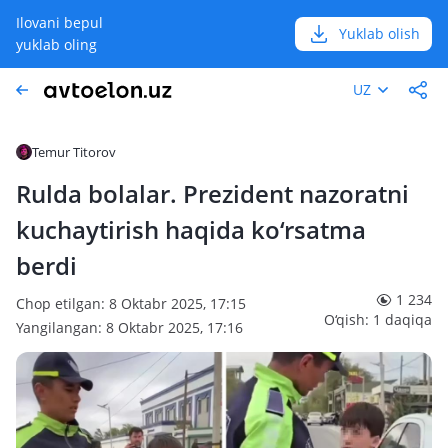
Ilovani bepul
Yuklab olish
yuklab oling
UZ
Temur Titorov
Rulda bolalar. Prezident nazoratni
kuchaytirish haqida ko‘rsatma
berdi
1 234
Chop etilgan: 8 Oktabr 2025, 17:15
O‘qish: 1 daqiqa
Yangilangan: 8 Oktabr 2025, 17:16