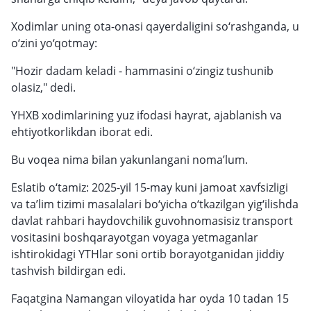
Xodimlar uning ota-onasi qayerdaligini so‘rashganda, u
o‘zini yo‘qotmay:
"Hozir dadam keladi - hammasini o‘zingiz tushunib
olasiz," dedi.
YHXB xodimlarining yuz ifodasi hayrat, ajablanish va
ehtiyotkorlikdan iborat edi.
Bu voqea nima bilan yakunlangani noma’lum.
Eslatib o‘tamiz: 2025-yil 15-may kuni jamoat xavfsizligi
va ta’lim tizimi masalalari bo‘yicha o‘tkazilgan yig‘ilishda
davlat rahbari haydovchilik guvohnomasisiz transport
vositasini boshqarayotgan voyaga yetmaganlar
ishtirokidagi YTHlar soni ortib borayotganidan jiddiy
tashvish bildirgan edi.
Faqatgina Namangan viloyatida har oyda 10 tadan 15