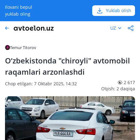
Ilovani bepul
Yuklab olish
yuklab oling
UZ
Temur Titorov
O‘zbekistonda "chiroyli" avtomobil
raqamlari arzonlashdi
2 617
Chop etilgan: 7 Oktabr 2025, 14:32
O‘qish: 2 daqiqa