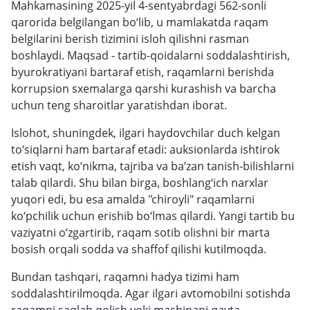
Mahkamasining 2025-yil 4-sentyabrdagi 562-sonli
qarorida belgilangan bo‘lib, u mamlakatda raqam
belgilarini berish tizimini isloh qilishni rasman
boshlaydi. Maqsad - tartib-qoidalarni soddalashtirish,
byurokratiyani bartaraf etish, raqamlarni berishda
korrupsion sxemalarga qarshi kurashish va barcha
uchun teng sharoitlar yaratishdan iborat.
Islohot, shuningdek, ilgari haydovchilar duch kelgan
to‘siqlarni ham bartaraf etadi: auksionlarda ishtirok
etish vaqt, ko‘nikma, tajriba va ba’zan tanish-bilishlarni
talab qilardi. Shu bilan birga, boshlang‘ich narxlar
yuqori edi, bu esa amalda "chiroyli" raqamlarni
ko‘pchilik uchun erishib bo‘lmas qilardi. Yangi tartib bu
vaziyatni o‘zgartirib, raqam sotib olishni bir marta
bosish orqali sodda va shaffof qilishi kutilmoqda.
Bundan tashqari, raqamni hadya tizimi ham
soddalashtirilmoqda. Agar ilgari avtomobilni sotishda