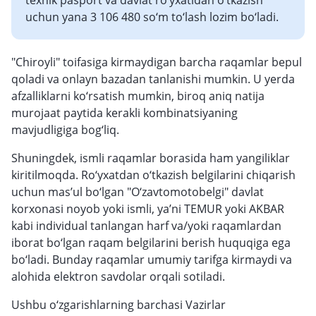
texnik pasport va davlat ro‘yxatidan o‘tkazish
uchun yana 3 106 480 so‘m to‘lash lozim bo‘ladi.
"Chiroyli" toifasiga kirmaydigan barcha raqamlar bepul
qoladi va onlayn bazadan tanlanishi mumkin. U yerda
afzalliklarni ko‘rsatish mumkin, biroq aniq natija
murojaat paytida kerakli kombinatsiyaning
mavjudligiga bog‘liq.
Shuningdek, ismli raqamlar borasida ham yangiliklar
kiritilmoqda. Ro‘yxatdan o‘tkazish belgilarini chiqarish
uchun mas’ul bo‘lgan "O‘zavtomotobelgi" davlat
korxonasi noyob yoki ismli, ya’ni TEMUR yoki AKBAR
kabi individual tanlangan harf va/yoki raqamlardan
iborat bo‘lgan raqam belgilarini berish huquqiga ega
bo‘ladi. Bunday raqamlar umumiy tarifga kirmaydi va
alohida elektron savdolar orqali sotiladi.
Ushbu o‘zgarishlarning barchasi Vazirlar