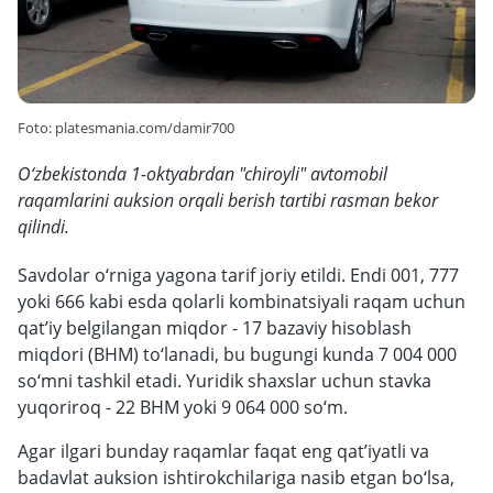
Foto: platesmania.com/damir700
O‘zbekistonda 1-oktyabrdan "chiroyli" avtomobil
raqamlarini auksion orqali berish tartibi rasman bekor
qilindi.
Savdolar o‘rniga yagona tarif joriy etildi. Endi 001, 777
yoki 666 kabi esda qolarli kombinatsiyali raqam uchun
qat’iy belgilangan miqdor - 17 bazaviy hisoblash
miqdori (BHM) to‘lanadi, bu bugungi kunda 7 004 000
so‘mni tashkil etadi. Yuridik shaxslar uchun stavka
yuqoriroq - 22 BHM yoki 9 064 000 so‘m.
Agar ilgari bunday raqamlar faqat eng qat’iyatli va
badavlat auksion ishtirokchilariga nasib etgan bo‘lsa,