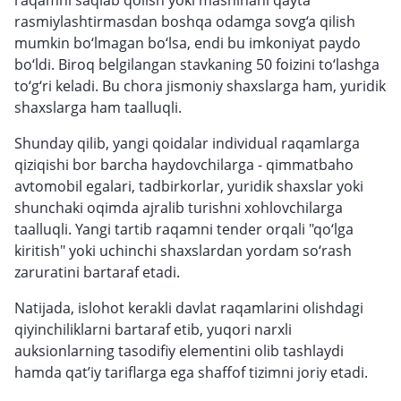
raqamni saqlab qolish yoki mashinani qayta
rasmiylashtirmasdan boshqa odamga sovg‘a qilish
mumkin bo‘lmagan bo‘lsa, endi bu imkoniyat paydo
bo‘ldi. Biroq belgilangan stavkaning 50 foizini to‘lashga
to‘g‘ri keladi. Bu chora jismoniy shaxslarga ham, yuridik
shaxslarga ham taalluqli.
Shunday qilib, yangi qoidalar individual raqamlarga
qiziqishi bor barcha haydovchilarga - qimmatbaho
avtomobil egalari, tadbirkorlar, yuridik shaxslar yoki
shunchaki oqimda ajralib turishni xohlovchilarga
taalluqli. Yangi tartib raqamni tender orqali "qo‘lga
kiritish" yoki uchinchi shaxslardan yordam so‘rash
zaruratini bartaraf etadi.
Natijada, islohot kerakli davlat raqamlarini olishdagi
qiyinchiliklarni bartaraf etib, yuqori narxli
auksionlarning tasodifiy elementini olib tashlaydi
hamda qat’iy tariflarga ega shaffof tizimni joriy etadi.