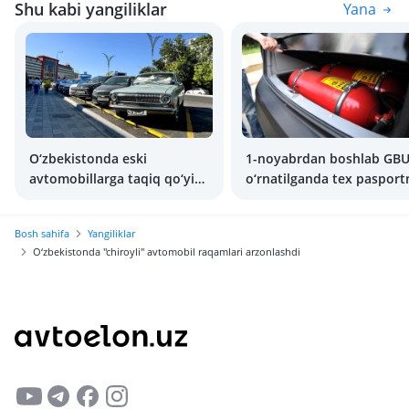
Shu kabi yangiliklar
Yana
O‘zbekistonda eski
1-noyabrdan boshlab GB
avtomobillarga taqiq qo‘yish
o‘rnatilganda tex pasport
rejalashtirilmoqda
o‘zgartirish talab etilmayd
Bosh sahifa
Yangiliklar
O‘zbekistonda "chiroyli" avtomobil raqamlari arzonlashdi