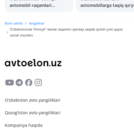
avtomobil raqamlari
avtomobillarga taqiq qo‘y
arzonlashdi
rejalashtirilmoqda
Bosh sahifa
Yangiliklar
O‘zbekistonda "chiroyli" davlat raqamini qanday saqlab qolish yoki qayta
sotish mumkin
O‘zbekiston avto yangiliklari
Qozog‘iston avto yangiliklari
Kompaniya haqida