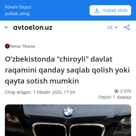
Ilovani bepul
Yuklab olish
yuklab oling
UZ
Temur Titorov
O‘zbekistonda "chiroyli" davlat
raqamini qanday saqlab qolish yoki
qayta sotish mumkin
2 976
Chop etilgan: 7 Oktabr 2025, 17:59
O‘qish: 1 daqiqa