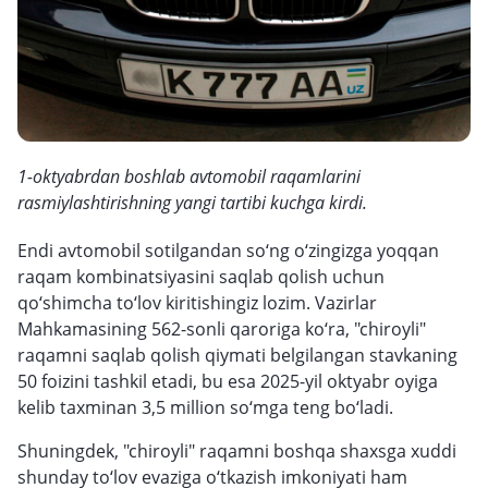
1-oktyabrdan boshlab avtomobil raqamlarini
rasmiylashtirishning yangi tartibi kuchga kirdi.
Endi avtomobil sotilgandan so‘ng o‘zingizga yoqqan
raqam kombinatsiyasini saqlab qolish uchun
qo‘shimcha to‘lov kiritishingiz lozim. Vazirlar
Mahkamasining 562-sonli qaroriga ko‘ra, "chiroyli"
raqamni saqlab qolish qiymati belgilangan stavkaning
50 foizini tashkil etadi, bu esa 2025-yil oktyabr oyiga
kelib taxminan 3,5 million so‘mga teng bo‘ladi.
Shuningdek, "chiroyli" raqamni boshqa shaxsga xuddi
shunday to‘lov evaziga o‘tkazish imkoniyati ham