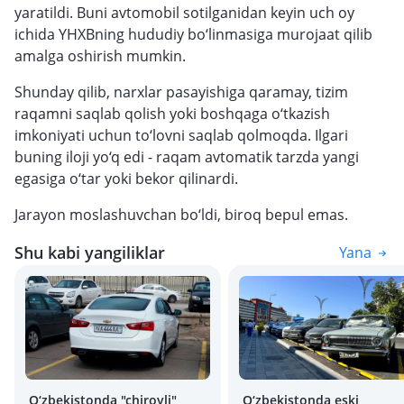
yaratildi. Buni avtomobil sotilganidan keyin uch oy
ichida YHXBning hududiy bo‘linmasiga murojaat qilib
amalga oshirish mumkin.
Shunday qilib, narxlar pasayishiga qaramay, tizim
raqamni saqlab qolish yoki boshqaga o‘tkazish
imkoniyati uchun to‘lovni saqlab qolmoqda. Ilgari
buning iloji yo‘q edi - raqam avtomatik tarzda yangi
egasiga o‘tar yoki bekor qilinardi.
Jarayon moslashuvchan bo‘ldi, biroq bepul emas.
Shu kabi yangiliklar
Yana
O‘zbekistonda "chiroyli"
O‘zbekistonda eski