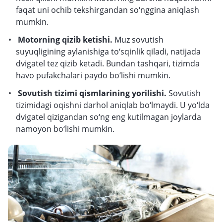
faqat uni ochib tekshirgandan so‘nggina aniqlash
mumkin.
Motorning qizib ketishi.
Muz sovutish
suyuqligining aylanishiga to‘sqinlik qiladi, natijada
dvigatel tez qizib ketadi. Bundan tashqari, tizimda
havo pufakchalari paydo bo‘lishi mumkin.
Sovutish tizimi qismlarining yorilishi.
Sovutish
tizimidagi oqishni darhol aniqlab bo‘lmaydi. U yo‘lda
dvigatel qizigandan so‘ng eng kutilmagan joylarda
namoyon bo‘lishi mumkin.