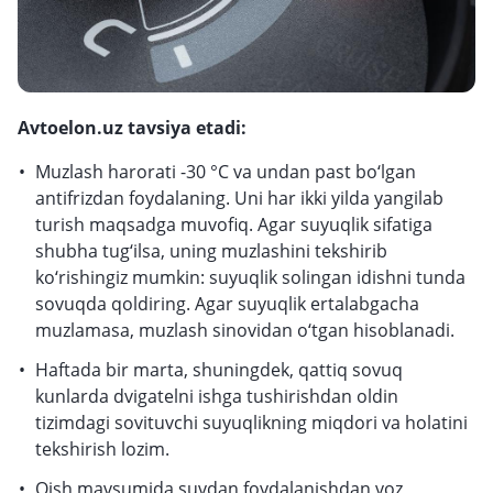
Avtoelon.uz tavsiya etadi:
Muzlash harorati -30 °C va undan past bo‘lgan
antifrizdan foydalaning. Uni har ikki yilda yangilab
turish maqsadga muvofiq. Agar suyuqlik sifatiga
shubha tug‘ilsa, uning muzlashini tekshirib
ko‘rishingiz mumkin: suyuqlik solingan idishni tunda
sovuqda qoldiring. Agar suyuqlik ertalabgacha
muzlamasa, muzlash sinovidan o‘tgan hisoblanadi.
Haftada bir marta, shuningdek, qattiq sovuq
kunlarda dvigatelni ishga tushirishdan oldin
tizimdagi sovituvchi suyuqlikning miqdori va holatini
tekshirish lozim.
Qish mavsumida suvdan foydalanishdan voz