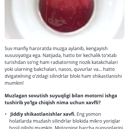
Suv manfiy haroratda muzga aylanib, kengayish
xususiyatiga ega. Natijada, hatto bir kechalik to‘xtab
turishdan so‘ng ham radiatorning nozik katakchalari
yoki ularning bakchalari, nasos, quvurlar va... hatto
dvigatelning o‘zidagi silindrlar bloki ham shikastlanishi
mumkin!
Muzlagan sovutish suyuqligi bilan motorni ishga
tushirib yo‘lga chiqish nima uchun xavfli?
Jiddiy shikastlanishlar xavfi
. Eng yomon
holatlarda muzlash silindrlar blokida mikro yoriqlar
hosil qilishi mumkin. Motorning barcha nuqsonlarini