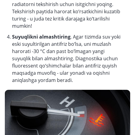
radiatorni tekshirish uchun isitgichni yoqing.
Tekshirish paytida harorat ko‘rsatkichini kuzatib
turing - u juda tez kritik darajaga ko‘tarilishi
mumkin!
Suyuqlikni almashtiring
. Agar tizimda suv yoki
eski suyultirilgan antifriz bo‘lsa, uni muzlash
harorati -30 °C dan past bo‘lmagan yangi
suyuqlik bilan almashtiring. Diagnostika uchun
fluoressent qo‘shimchalar bilan antifriz quyish
maqsadga muvofiq - ular yonadi va oqishni
aniqlashga yordam beradi.