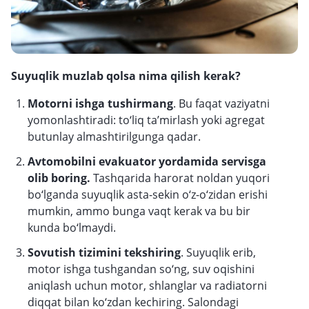
Suyuqlik muzlab qolsa nima qilish kerak?
Motorni ishga tushirmang
. Bu faqat vaziyatni
yomonlashtiradi: to‘liq ta’mirlash yoki agregat
butunlay almashtirilgunga qadar.
Avtomobilni evakuator yordamida servisga
olib boring.
Tashqarida harorat noldan yuqori
bo‘lganda suyuqlik asta-sekin o‘z-o‘zidan erishi
mumkin, ammo bunga vaqt kerak va bu bir
kunda bo‘lmaydi.
Sovutish tizimini tekshiring
. Suyuqlik erib,
motor ishga tushgandan so‘ng, suv oqishini
aniqlash uchun motor, shlanglar va radiatorni
diqqat bilan ko‘zdan kechiring. Salondagi