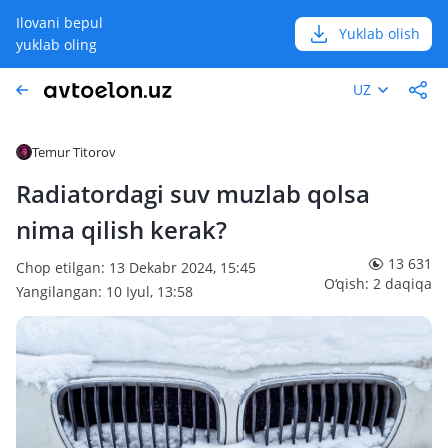
Ilovani bepul
Yuklab olish
yuklab oling
UZ
Temur Titorov
Radiatordagi suv muzlab qolsa
nima qilish kerak?
13 631
Chop etilgan: 13 Dekabr 2024, 15:45
O‘qish: 2 daqiqa
Yangilangan: 10 Iyul, 13:58