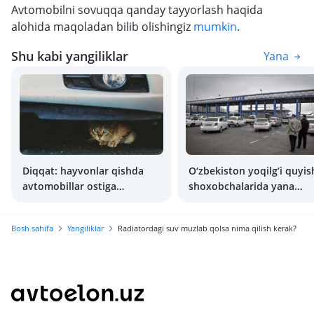
Avtomobilni sovuqqa qanday tayyorlash haqida
alohida maqoladan bilib olishingiz
mumkin
.
Shu kabi yangiliklar
Yana
Diqqat: hayvonlar qishda
O‘zbekiston yoqilg‘i quyis
avtomobillar ostiga
shoxobchalarida yana
yashirinishadi!
navbatlar kutilmoqda
Bosh sahifa
Yangiliklar
Radiatordagi suv muzlab qolsa nima qilish kerak?