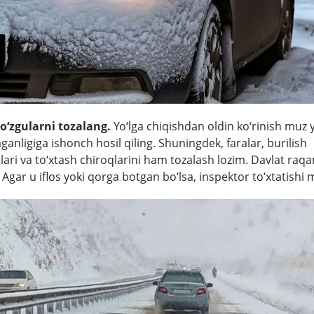
o‘zgularni tozalang.
Yo‘lga chiqishdan oldin ko‘rinish muz 
anligiga ishonch hosil qiling. Shuningdek, faralar, burilish
hlari va to‘xtash chiroqlarini ham tozalash lozim. Davlat ra
. Agar u iflos yoki qorga botgan bo‘lsa, inspektor to‘xtatishi