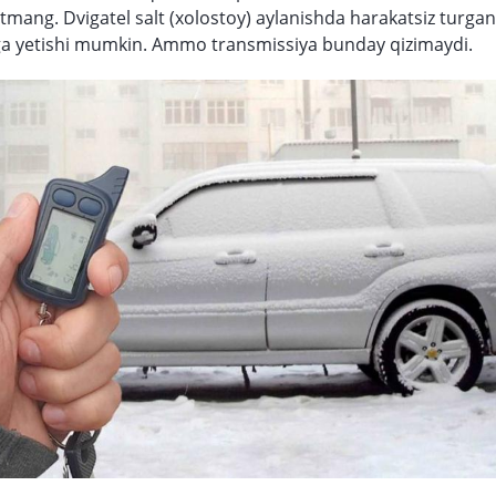
utmang. Dvigatel salt (xolostoy) aylanishda harakatsiz turg
ga yetishi mumkin. Ammo transmissiya bunday qizimaydi.