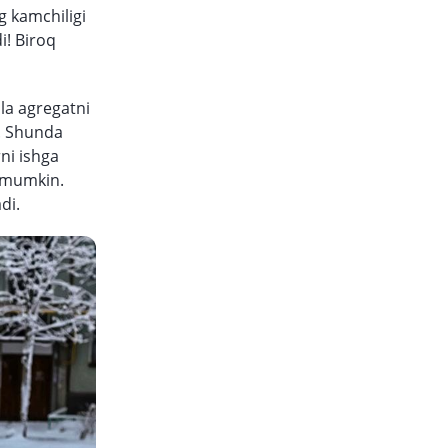
g kamchiligi
i! Biroq
ala agregatni
l. Shunda
ni ishga
h mumkin.
di.