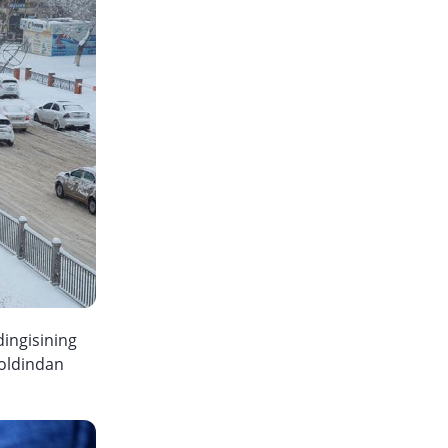
dingisining
 oldindan