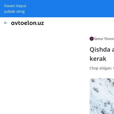
Ilovani bepul
yuklab oling
Temur Titoro
Qishda 
kerak
Chop etilgan: 