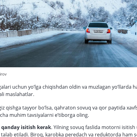
irov
alari uchun yo‘lga chiqishdan oldin va muzlagan yo‘llarda h
ali maslahatlar.
iz qishga tayyor bo‘lsa, qahraton sovuq va qor paytida xavf
cha muhim tavsiyalarni e’tiborga oling.
qanday isitish kerak
. Yilning sovuq faslida motorni isitis
 talab etiladi. Biroq, karobka peredach va reduktorda ham