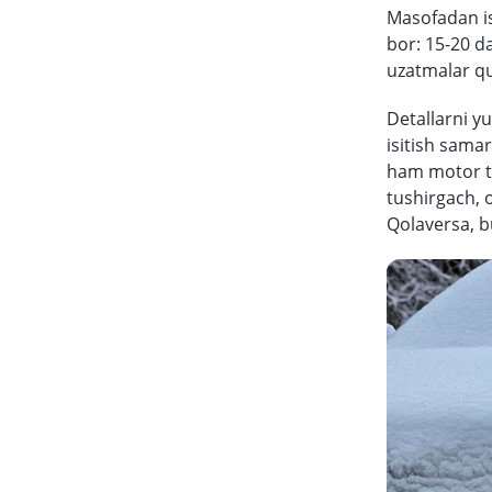
Masofadan ish
bor: 15-20 d
uzatmalar qu
Detallarni yu
isitish sama
ham motor t
tushirgach, 
Qolaversa, bu