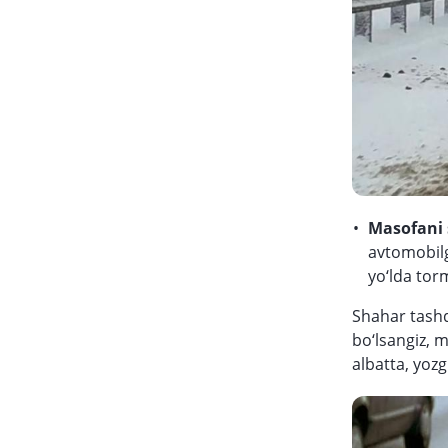
Masofani 
avtomobilg
yo‘lda tor
Shahar tashq
bo‘lsangiz, 
albatta, yoz