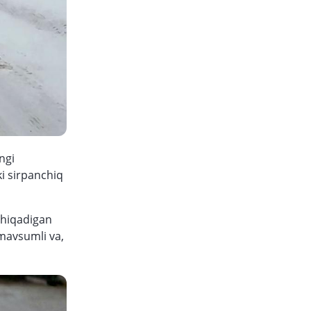
ngi
i sirpanchiq
 chiqadigan
 mavsumli va,