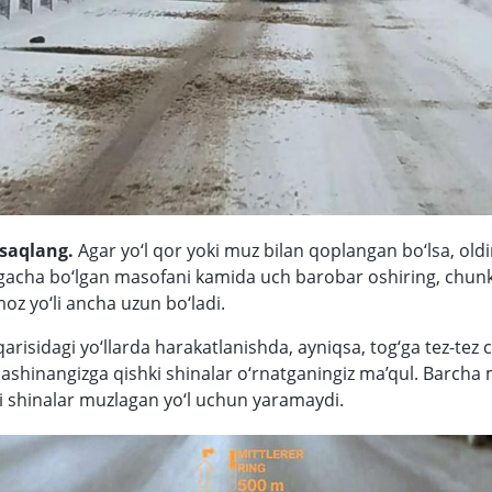
saqlang.
Agar yo‘l qor yoki muz bilan qoplangan bo‘lsa, oldi
acha bo‘lgan masofani kamida uch barobar oshiring, chunk
moz yo‘li ancha uzun bo‘ladi.
arisidagi yo‘llarda harakatlanishda, ayniqsa, tog‘ga tez-tez
mashinangizga qishki shinalar o‘rnatganingiz ma’qul. Barcha
gi shinalar muzlagan yo‘l uchun yaramaydi.