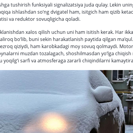
ga tushirish funksiyali signalizatsiya juda qulay. Lekin unin
aqiqa ishlashdan so‘ng dvigatel ham, isitgich ham qizib ketad
tisi va reduktor sovuqligicha qoladi.
klanishdan xalos qilish uchun uni ham isitish kerak. Har ikk
raliroq bo‘lib, buni sekin harakatlanish paytida qilgan ma’qu
ezroq qiziydi, ham karobkadagi moy sovuq qolmaydi. Motor
oynalarni muzdan tozalagach, shoshilmasdan yo‘lga chiqis
 yoqilg‘i sarfi va atmosferaga zararli chiqindilarni kamaytira