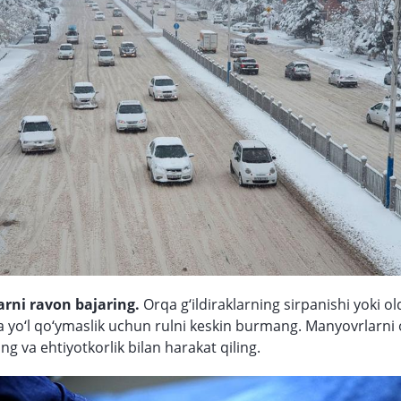
rni ravon bajaring.
Orqa g‘ildiraklarning sirpanishi yoki ol
iga yo‘l qo‘ymaslik uchun rulni keskin burmang. Manyovrlarni
ing va ehtiyotkorlik bilan harakat qiling.