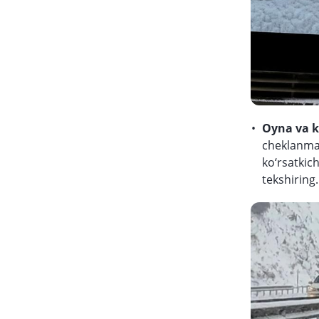
Oyna va k
cheklanmag
ko‘rsatkic
tekshiring