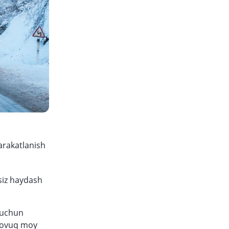
arakatlanish
siz haydash
h uchun
 sovuq moy