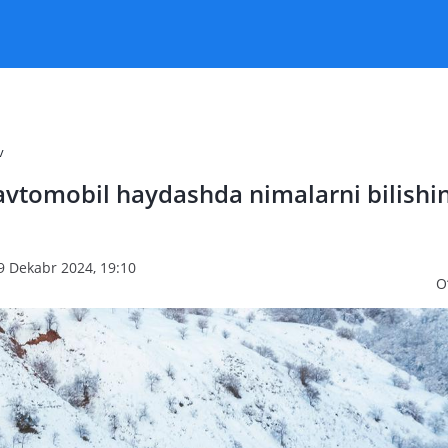
v
avtomobil haydashda nimalarni bilishin
9 Dekabr 2024, 19:10
O