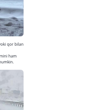
yoki qor bilan
qamini ham
 mumkin.