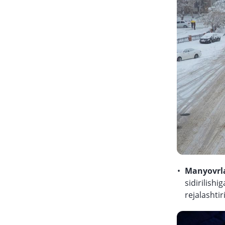
Manyovrla
sidirilish
rejalashtir