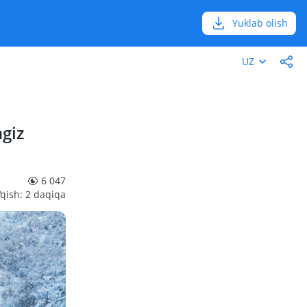
Yuklab olish
UZ
giz
6 047
‘qish: 2 daqiqa