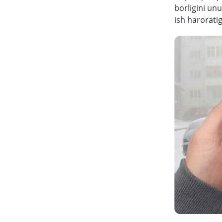
borligini un
ish harorati