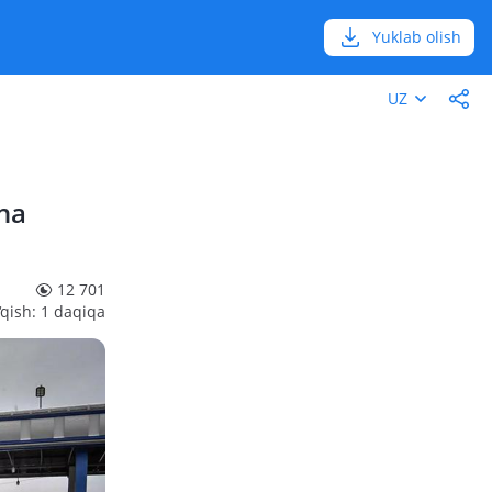
Yuklab olish
UZ
ana
12 701
‘qish: 1 daqiqa