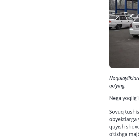
Noqulayliklard
qo‘ying.
Nega yoqilg‘
Sovuq tushish
obyektlarga 
quyish shoxo
o‘tishga maj