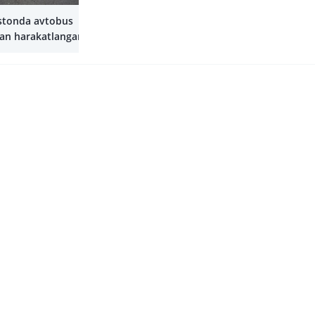
Yana
stonda avtobus
dan harakatlanganlik
arimani oshirish
htirilmoqda