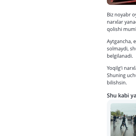
Biz noyabr o
narxlar yanad
qolishi mumk
Aytgancha, es
solmaydi, sh
belgilanadi.
Yoqilg‘i narx
Shuning uchu
bilishsin.
Shu kabi ya