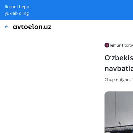
Ilovani bepul
yuklab oling
Temur Titoro
O‘zbekis
navbatl
Chop etilgan: 