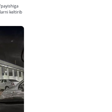
’payishiga
arni keltirib