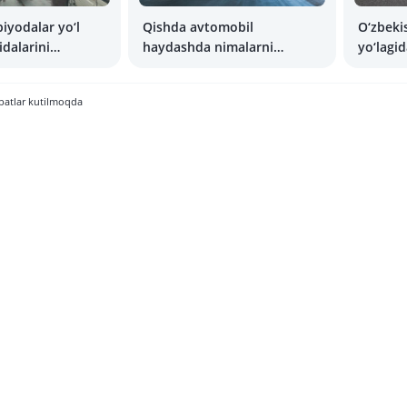
iyodalar yo‘l
Qishda avtomobil
O‘zbeki
idalarini
haydashda nimalarni
yo‘lagi
 uchun ommaviy
bilishingiz kerak
uchun j
rimalar solina
rejalas
batlar kutilmoqda