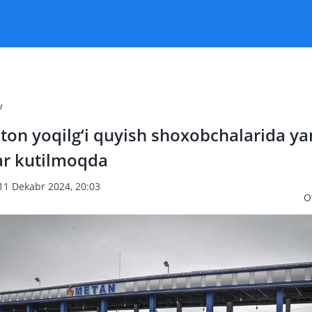
v
ton yoqilg‘i quyish shoxobchalarida y
ar kutilmoqda
11 Dekabr 2024, 20:03
O