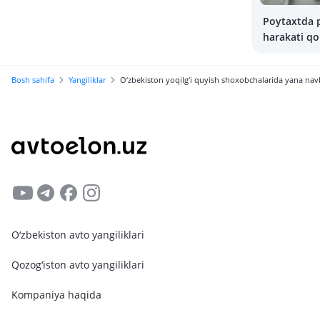
Poytaxtda p
harakati qo
buzganligi
ravishda ja
Bosh sahifa
Yangiliklar
O‘zbekiston yoqilg‘i quyish shoxobchalarida yana nav
boshlandi
O‘zbekiston avto yangiliklari
Qozog‘iston avto yangiliklari
Kompaniya haqida