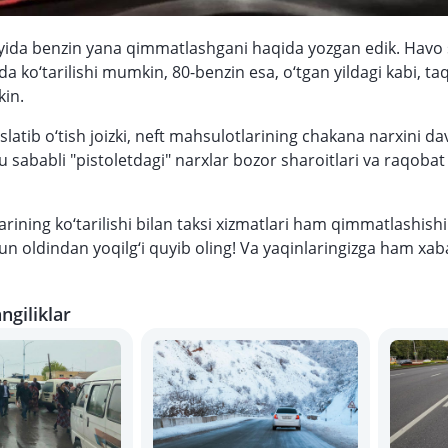
yida benzin yana qimmatlashgani haqida yozgan edik. Havo s
a ko‘tarilishi mumkin, 80-benzin esa, o‘tgan yildagi kabi, taq
in.
latib o‘tish joizki, neft mahsulotlarining chakana narxini dav
u sababli "pistoletdagi" narxlar bozor sharoitlari va raqobat
larining ko‘tarilishi bilan taksi xizmatlari ham qimmatlashis
n oldindan yoqilg‘i quyib oling! Va yaqinlaringizga ham xab
ngiliklar