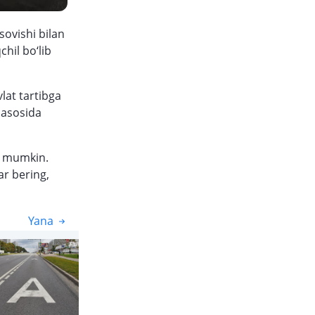
ovishi bilan
chil bo‘lib
lat tartibga
 asosida
hi mumkin.
ar bering,
Yana