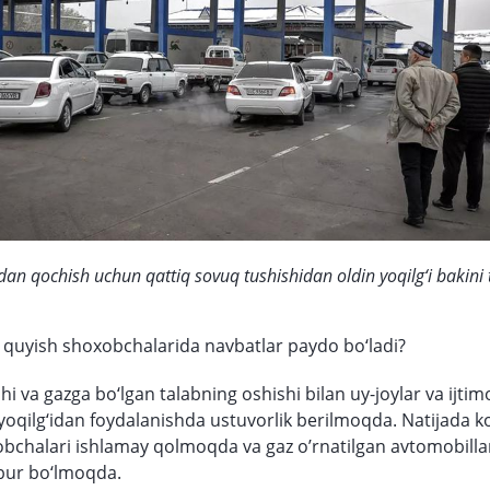
an qochish uchun qattiq sovuq tushishidan oldin yoqilg‘i bakini t
i quyish shoxobchalarida navbatlar paydo bo‘ladi?
i va gazga bo‘lgan talabning oshishi bilan uy-joylar va ijtim
yoqilg‘idan foydalanishda ustuvorlik berilmoqda. Natijada k
bchalari ishlamay qolmoqda va gaz o’rnatilgan avtomobilla
bur bo‘lmoqda.