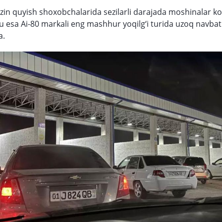
zin quyish shoxobchalarida sezilarli darajada moshinalar ko
bu esa Ai-80 markali eng mashhur yoqilg‘i turida uzoq navbatl
a.