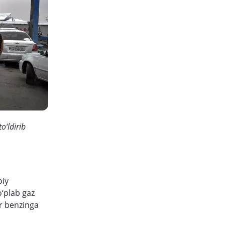
o‘ldirib
oiy
o‘plab gaz
r benzinga