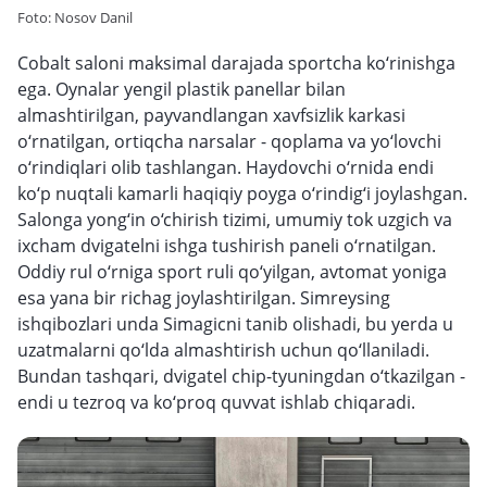
Foto: Nosov Danil
Cobalt saloni maksimal darajada sportcha ko‘rinishga
ega. Oynalar yengil plastik panellar bilan
almashtirilgan, payvandlangan xavfsizlik karkasi
o‘rnatilgan, ortiqcha narsalar - qoplama va yo‘lovchi
o‘rindiqlari olib tashlangan. Haydovchi o‘rnida endi
ko‘p nuqtali kamarli haqiqiy poyga o‘rindig‘i joylashgan.
Salonga yong‘in o‘chirish tizimi, umumiy tok uzgich va
ixcham dvigatelni ishga tushirish paneli o‘rnatilgan.
Oddiy rul o‘rniga sport ruli qo‘yilgan, avtomat yoniga
esa yana bir richag joylashtirilgan. Simreysing
ishqibozlari unda Simagicni tanib olishadi, bu yerda u
uzatmalarni qo‘lda almashtirish uchun qo‘llaniladi.
Bundan tashqari, dvigatel chip-tyuningdan o‘tkazilgan -
endi u tezroq va ko‘proq quvvat ishlab chiqaradi.