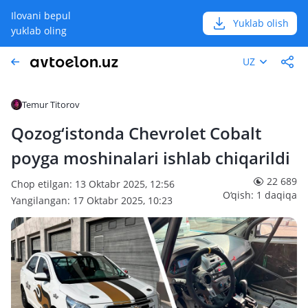
Ilovani bepul
Yuklab olish
yuklab oling
UZ
Temur Titorov
Qozog‘istonda Chevrolet Cobalt
poyga moshinalari ishlab chiqarildi
22 689
Chop etilgan: 13 Oktabr 2025, 12:56
O‘qish: 1 daqiqa
Yangilangan: 17 Oktabr 2025, 10:23