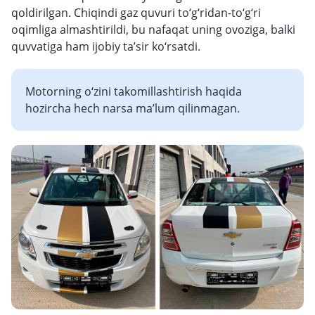
qoldirilgan. Chiqindi gaz quvuri to‘g‘ridan-to‘g‘ri
oqimliga almashtirildi, bu nafaqat uning ovoziga, balki
quvvatiga ham ijobiy ta’sir ko‘rsatdi.
Motorning o‘zini takomillashtirish haqida
hozircha hech narsa ma’lum qilinmagan.