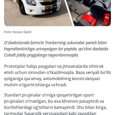
Foto: Nosov Danil
O‘zbekistonda birinchi Trackerning uskunalar paneli bilan
hayratlantirishga urinayotgan bir paytda, qo‘shni davlatda
Cobalt jiddiy poygalarga tayyorlanmoqda.
Prototiplar halqa poygalari va jimxanalarda ishtirok
etish uchun sinovdan o‘tkazilmoqda. Baza seriyali bo‘lib
qolganiga qaramay, avtomobilning konstruksiyasi
muhim o‘zgartirishlarga uchradi.
Standart prujinalar o‘rniga qisqartirilgan sport
prujinalari o‘rnatilgan, bu esa klirensni pasaytirdi va
burilishlardagi og‘ishlarni kamaytirdi. Shu bilan birga,
tormozlar fuqarolik versiyasidagi kabi zavoddan