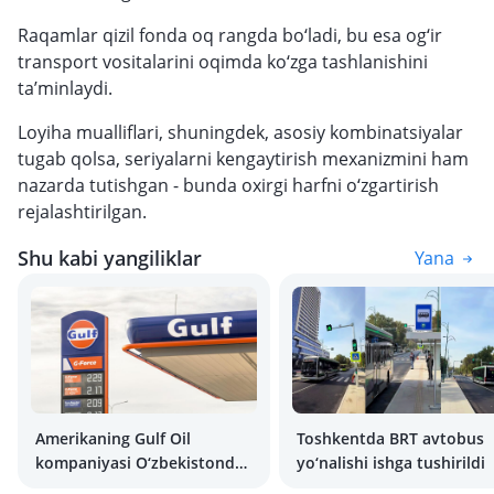
Raqamlar qizil fonda oq rangda bo‘ladi, bu esa og‘ir
transport vositalarini oqimda ko‘zga tashlanishini
ta’minlaydi.
Loyiha mualliflari, shuningdek, asosiy kombinatsiyalar
tugab qolsa, seriyalarni kengaytirish mexanizmini ham
nazarda tutishgan - bunda oxirgi harfni o‘zgartirish
rejalashtirilgan.
Shu kabi yangiliklar
Yana
Amerikaning Gulf Oil
Toshkentda BRT avtobus
kompaniyasi O‘zbekistonda
yo‘nalishi ishga tushirildi
100 ta yoqilg‘i quyish