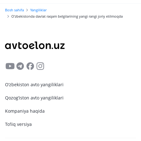
shoxobchalarini ochishni
Bosh sahifa
Yangiliklar
rejalashtirmoqda
O‘zbekistonda davlat raqam belgilarining yangi rangi joriy etilmoqda
O‘zbekiston avto yangiliklari
Qozog‘iston avto yangiliklari
Kompaniya haqida
To‘liq versiya