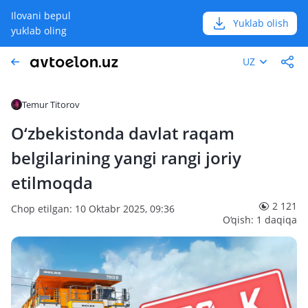
Ilovani bepul
Yuklab olish
yuklab oling
UZ
Temur Titorov
O‘zbekistonda davlat raqam
belgilarining yangi rangi joriy
etilmoqda
2 121
Chop etilgan: 10 Oktabr 2025, 09:36
O‘qish: 1 daqiqa