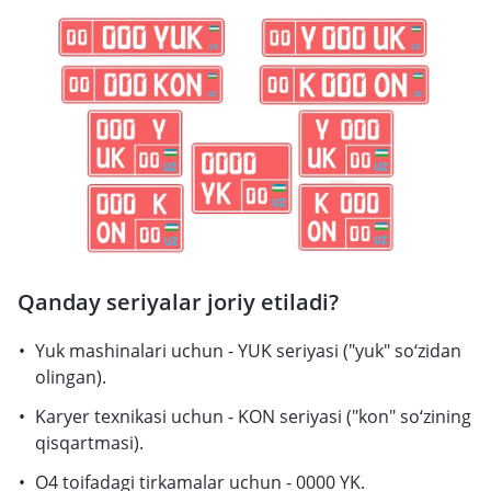
Qanday seriyalar joriy etiladi?
Yuk mashinalari uchun - YUK seriyasi ("yuk" so‘zidan
olingan).
Karyer texnikasi uchun - KON seriyasi ("kon" so‘zining
qisqartmasi).
O4 toifadagi tirkamalar uchun - 0000 YK.