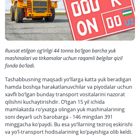
Ruxsat etilgan og‘irligi 44 tonna bo‘lgan barcha yuk
mashinalari va tirkamalar uchun raqamli belgilar qizil
fonda bo‘ladi.
Tashabbusning maqsadi yo‘llarga katta yuk beradigan
hamda boshqa harakatlanuvchilar va piyodalar uchun
xavfli bo‘lgan bunday transport vositalarini nazorat
qilishni kuchaytirishdir. O‘tgan 15 yil ichida
mamlakatda ro‘yxatga olingan yuk mashinalarining
soni deyarli uch barobarga - 146 mingdan 391
minggacha ko‘paydi. Bu esa yo‘llarning tezroq eskirishi
va yo‘l-transport hodisalarining ko‘payishiga olib keldi.