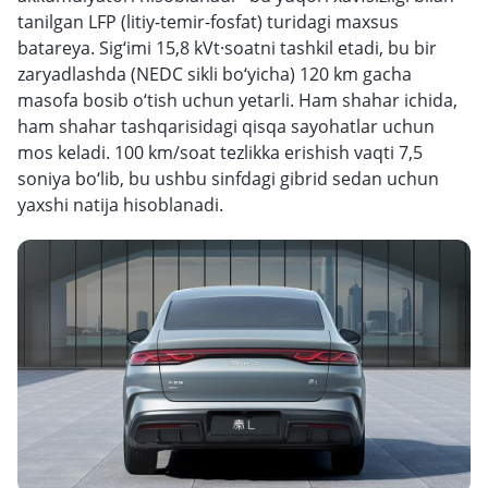
tanilgan LFP (litiy-temir-fosfat) turidagi maxsus
batareya. Sig‘imi 15,8 kVt·soatni tashkil etadi, bu bir
zaryadlashda (NEDC sikli bo‘yicha) 120 km gacha
masofa bosib o‘tish uchun yetarli. Ham shahar ichida,
ham shahar tashqarisidagi qisqa sayohatlar uchun
mos keladi. 100 km/soat tezlikka erishish vaqti 7,5
soniya bo‘lib, bu ushbu sinfdagi gibrid sedan uchun
yaxshi natija hisoblanadi.