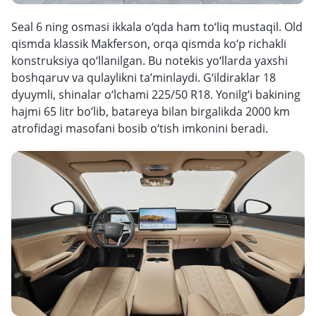
Seal 6 ning osmasi ikkala o‘qda ham to‘liq mustaqil. Old
qismda klassik Makferson, orqa qismda ko‘p richakli
konstruksiya qo‘llanilgan. Bu notekis yo‘llarda yaxshi
boshqaruv va qulaylikni ta’minlaydi. G‘ildiraklar 18
dyuymli, shinalar o‘lchami 225/50 R18. Yonilg‘i bakining
hajmi 65 litr bo‘lib, batareya bilan birgalikda 2000 km
atrofidagi masofani bosib o‘tish imkonini beradi.