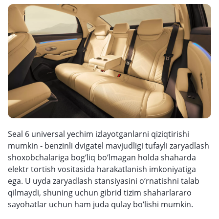
Seal 6 universal yechim izlayotganlarni qiziqtirishi
mumkin - benzinli dvigatel mavjudligi tufayli zaryadlash
shoxobchalariga bog‘liq bo‘lmagan holda shaharda
elektr tortish vositasida harakatlanish imkoniyatiga
ega. U uyda zaryadlash stansiyasini o‘rnatishni talab
qilmaydi, shuning uchun gibrid tizim shaharlararo
sayohatlar uchun ham juda qulay bo‘lishi mumkin.