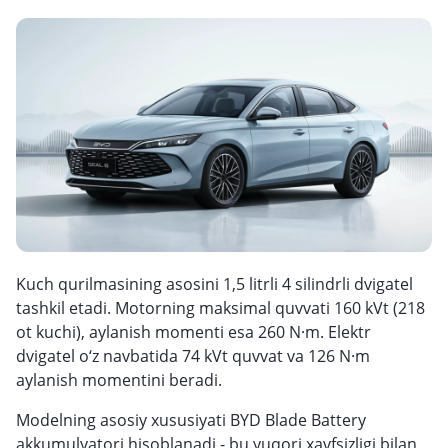
Kuch qurilmasining asosini 1,5 litrli 4 silindrli dvigatel
tashkil etadi. Motorning maksimal quvvati 160 kVt (218
ot kuchi), aylanish momenti esa 260 N·m. Elektr
dvigatel o‘z navbatida 74 kVt quvvat va 126 N·m
aylanish momentini beradi.
Modelning asosiy xususiyati BYD Blade Battery
akkumulyatori hisoblanadi - bu yuqori xavfsizligi bilan