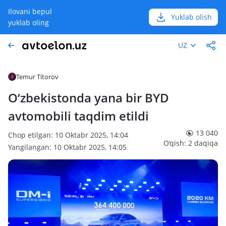
Ilovani bepul
Yuklab olish
yuklab oling
UZ
Temur Titorov
O‘zbekistonda yana bir BYD
avtomobili taqdim etildi
13 040
Chop etilgan: 10 Oktabr 2025, 14:04
O‘qish: 2 daqiqa
Yangilangan: 10 Oktabr 2025, 14:05