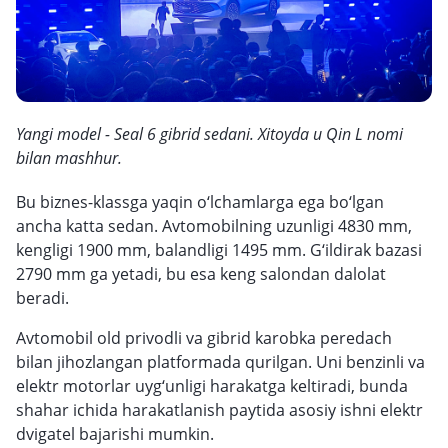
Yangi model - Seal 6 gibrid sedani. Xitoyda u Qin L nomi
bilan mashhur.
Bu biznes-klassga yaqin o‘lchamlarga ega bo‘lgan
ancha katta sedan. Avtomobilning uzunligi 4830 mm,
kengligi 1900 mm, balandligi 1495 mm. G‘ildirak bazasi
2790 mm ga yetadi, bu esa keng salondan dalolat
beradi.
Avtomobil old privodli va gibrid karobka peredach
bilan jihozlangan platformada qurilgan. Uni benzinli va
elektr motorlar uyg‘unligi harakatga keltiradi, bunda
shahar ichida harakatlanish paytida asosiy ishni elektr
dvigatel bajarishi mumkin.