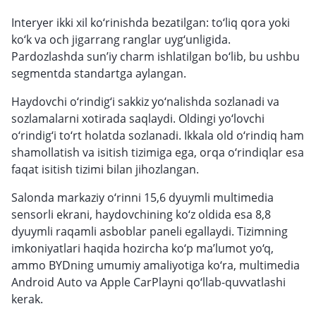
Interyer ikki xil ko‘rinishda bezatilgan: to‘liq qora yoki
ko‘k va och jigarrang ranglar uyg‘unligida.
Pardozlashda sun’iy charm ishlatilgan bo‘lib, bu ushbu
segmentda standartga aylangan.
Haydovchi o‘rindig‘i sakkiz yo‘nalishda sozlanadi va
sozlamalarni xotirada saqlaydi. Oldingi yo‘lovchi
o‘rindig‘i to‘rt holatda sozlanadi. Ikkala old o‘rindiq ham
shamollatish va isitish tizimiga ega, orqa o‘rindiqlar esa
faqat isitish tizimi bilan jihozlangan.
Salonda markaziy o‘rinni 15,6 dyuymli multimedia
sensorli ekrani, haydovchining ko‘z oldida esa 8,8
dyuymli raqamli asboblar paneli egallaydi. Tizimning
imkoniyatlari haqida hozircha ko‘p ma’lumot yo‘q,
ammo BYDning umumiy amaliyotiga ko‘ra, multimedia
Android Auto va Apple CarPlayni qo‘llab-quvvatlashi
kerak.