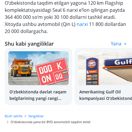
O‘zbekistonda taqdim etilgan yagona 120 km Flagship
komplektatsiyasidagi Seal 6 narxi e’lon qilingan paytda
364 400 000 so‘m yoki 30 100 dollarni tashkil etadi.
Xitoyda ushbu avtomobil (Qin L)
narxi
11 800 dollardan
20 000 dollargacha.
Shu kabi yangiliklar
Yana
O‘zbekistonda davlat raqam
Amerikaning Gulf Oil
belgilarining yangi rangi
kompaniyasi O‘zbekiston
joriy etilmoqda
100 ta yoqilg‘i quyish
shoxobchalarini ochishni
Bosh sahifa
Yangiliklar
rejalashtirmoqda
O‘zbekistonda yana bir BYD avtomobili taqdim etildi