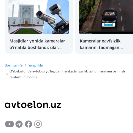
Masjidlar yonida kameralar
Kameralar xavfsizlik
o‘rnatila boshlandi: ular
kamarini taqmagan
noto‘g‘ri parkovka
haydovchilarga jarima
holatlarini qayd etmoqda
solishni boshladi
Bosh sahifa
Yangiliklar
O‘zbekistonda avtobus yo‘lagidan harakatlanganlik uchun jarimani oshirish
rejalashtirilmoqda