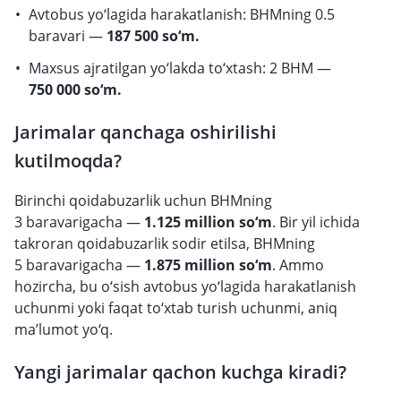
Avtobus yo‘lagida harakatlanish: BHMning 0.5
baravari —
187 500 so‘m.
Maxsus ajratilgan yo‘lakda to‘xtash: 2 BHM —
750 000 so‘m.
Jarimalar qanchaga oshirilishi
kutilmoqda?
Birinchi qoidabuzarlik uchun BHMning
3 baravarigacha —
1.125 million so‘m
. Bir yil ichida
takroran qoidabuzarlik sodir etilsa, BHMning
5 baravarigacha —
1.875 million so‘m
. Ammo
hozircha, bu o‘sish avtobus yo‘lagida harakatlanish
uchunmi yoki faqat to‘xtab turish uchunmi, aniq
ma’lumot yo‘q.
Yangi jarimalar qachon kuchga kiradi?