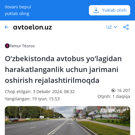
Ilovani bepul
Yuklab olish
yuklab oling
UZ
Temur Titorov
O‘zbekistonda avtobus yo‘lagidan
harakatlanganlik uchun jarimani
oshirish rejalashtirilmoqda
16 207
Chop etilgan: 3 Dekabr 2024, 08:32
O‘qish: 1 daqiqa
Yangilangan: 19 Iyun, 15:53