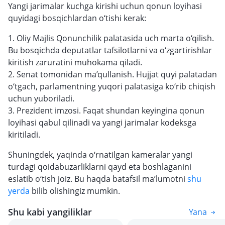
Yangi jarimalar kuchga kirishi uchun qonun loyihasi
quyidagi bosqichlardan o‘tishi kerak:
1. Oliy Majlis Qonunchilik palatasida uch marta o‘qilish.
Bu bosqichda deputatlar tafsilotlarni va o‘zgartirishlar
kiritish zaruratini muhokama qiladi.
2. Senat tomonidan ma’qullanish. Hujjat quyi palatadan
o‘tgach, parlamentning yuqori palatasiga ko‘rib chiqish
uchun yuboriladi.
3. Prezident imzosi. Faqat shundan keyingina qonun
loyihasi qabul qilinadi va yangi jarimalar kodeksga
kiritiladi.
Shuningdek, yaqinda o‘rnatilgan kameralar yangi
turdagi qoidabuzarliklarni qayd eta boshlaganini
eslatib o‘tish joiz. Bu haqda batafsil ma’lumotni
shu
yerda
bilib olishingiz mumkin.
Shu kabi yangiliklar
Yana