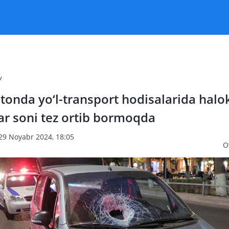
v
tonda yo‘l-transport hodisalarida halo
ar soni tez ortib bormoqda
 29 Noyabr 2024, 18:05
O