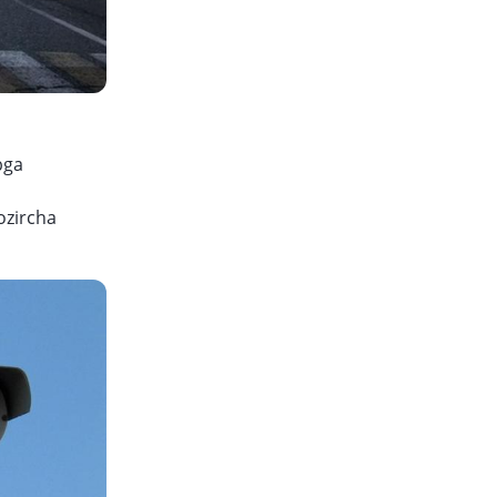
bga
hozircha