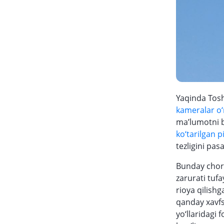
Yaqinda Tosh
kameralar o‘
ma’lumotni b
ko‘tarilgan p
tezligini pasa
Bunday chora
zarurati tufa
rioya qilishg
qanday xavfs
yo‘llaridagi 