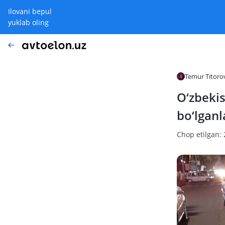
Ilovani bepul
yuklab oling
Temur Titoro
O‘zbekis
bo‘lganl
Chop etilgan: