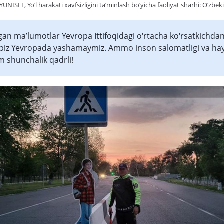
UNISEF, Yo‘l harakati xavfsizligini ta’minlash bo‘yicha faoliyat sharhi: O‘zbeki
ngan ma’lumotlar Yevropa Ittifoqidagi o‘rtacha ko‘rsatkichd
, biz Yevropada yashamaymiz. Ammo inson salomatligi va hay
 shunchalik qadrli!