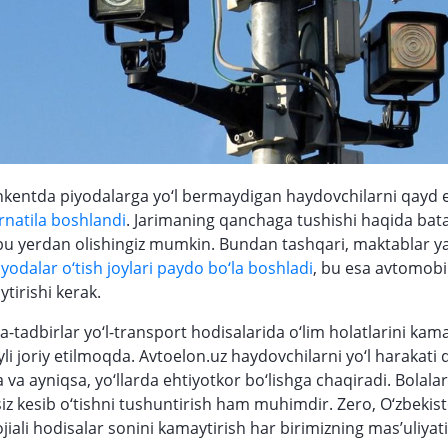
kentda piyodalarga yo‘l bermaydigan haydovchilarni qayd 
rnatila boshlandi
. Jarimaning qanchaga tushishi haqida bata
u yerdan olishingiz mumkin. Bundan tashqari, maktablar y
iyodalar o‘tish joylari paydo bo‘la boshladi
, bu esa avtomobi
ytirishi kerak.
-tadbirlar yo‘l-transport hodisalarida o‘lim holatlarini kama
yli joriy etilmoqda. Avtoelon.uz haydovchilarni yo‘l harakati 
a va ayniqsa, yo‘llarda ehtiyotkor bo‘lishga chaqiradi. Bolalar
iz kesib o‘tishni tushuntirish ham muhimdir. Zero, O‘zbekis
fojiali hodisalar sonini kamaytirish har birimizning mas’uliya