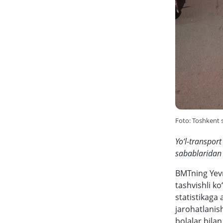
Foto: Toshkent 
Yo‘l-transport
sabablaridan 
BMTning Yevr
tashvishli k
statistikaga 
jarohatlanish
bolalar bilan