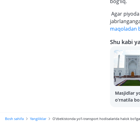
bog‘liq.
Agar piyoda b
jabrlanganga
maqoladan bi
Shu kabi ya
Masjidlar y
o‘rnatila bo
noto‘g‘ri p
holatlarin
Bosh sahifa
Yangiliklar
O‘zbekistonda yo‘l-transport hodisalarida halok bo‘lg