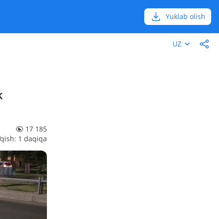
Yuklab olish
UZ
k
17 185
‘qish: 1 daqiqa