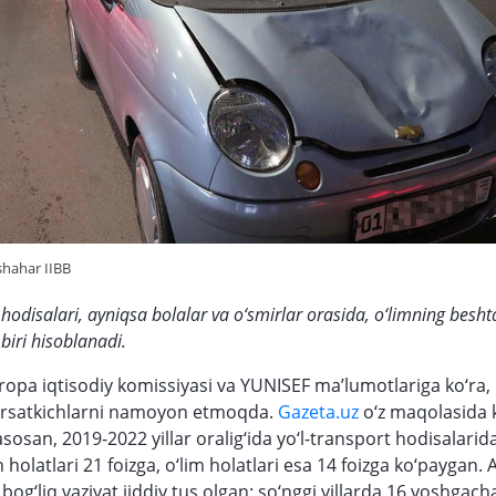
shahar IIBB
 hodisalari, ayniqsa bolalar va o‘smirlar orasida, o‘limning besht
biri hisoblanadi.
opa iqtisodiy komissiyasi va YUNISEF ma’lumotlariga ko‘ra,
o‘rsatkichlarni namoyon etmoqda.
Gazeta.uz
o‘z maqolasida k
asosan, 2019-2022 yillar oralig‘ida yo‘l-transport hodisalarid
 holatlari 21 foizga, o‘lim holatlari esa 14 foizga ko‘paygan. 
 bog‘liq vaziyat jiddiy tus olgan: so‘nggi yillarda 16 yoshgach