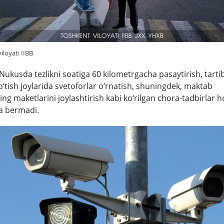
iloyati IIBB
Nukusda tezlikni soatiga 60 kilometrgacha pasaytirish, tarti
‘tish joylarida svetoforlar o‘rnatish, shuningdek, maktab
ing maketlarini joylashtirish kabi ko‘rilgan chora-tadbirlar 
ija bermadi.