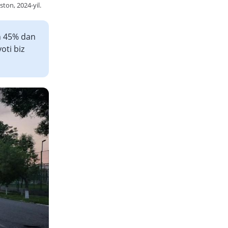
ston, 2024-yil.
an 45% dan
oti biz