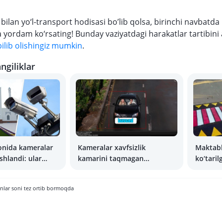
ilan yo‘l-transport hodisasi bo’lib qolsa, birinchi navbatda
 yordam ko‘rsating! Bunday vaziyatdagi harakatlar tartibini
lib olishingiz mumkin
.
ngiliklar
onida kameralar
Kameralar xavfsizlik
Maktabl
shlandi: ular
kamarini taqmagan
ko‘taril
arkovka
haydovchilarga jarima
yo‘lakla
i qayd etmoqda
solishni boshladi
boshlad
anlar soni tez ortib bormoqda