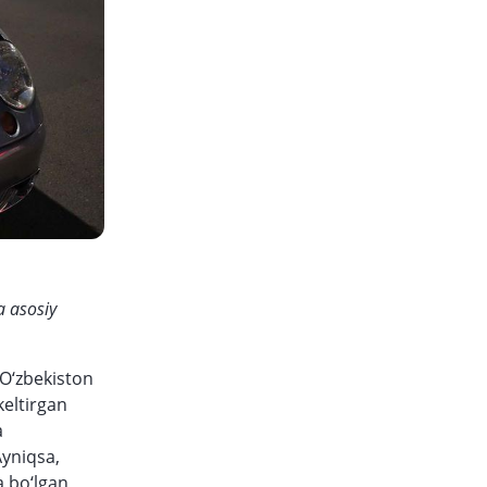
a asosiy
 O‘zbekiston
eltirgan
a
Ayniqsa,
a bo‘lgan