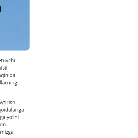
etuvchi
fsil
aqinida
llarning
ytirish
qoidalariga
ga yo‘lni
ton
timizga