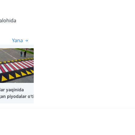
 alohida
Yana
Yana
ar yaqinida
gan piyodalar o‘tish
ri paydo bo‘la
i