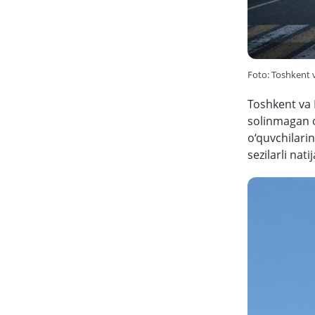
Foto: Toshkent v
Toshkent va 
solinmagan o
o‘quvchilarin
sezilarli nat