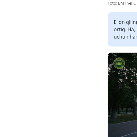
Foto: BMT YeIK, Y
E’lon qili
ortiq. Ha
uchun ham