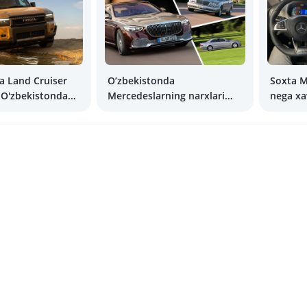
a Land Cruiser
O’zbekistonda
Soxta M
 O'zbekistonda
Mercedeslarning narxlari
nega xav
adi?
qancha? Hashamatli S-class
narxlarini o’rganib chiqamiz