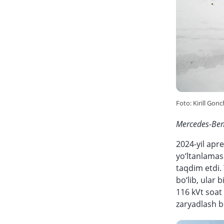
Foto: Kirill Gonc
Mercedes-Benz
2024-yil apr
yo‘ltanlamas
taqdim etdi. 
bo‘lib, ular 
116 kVt soat
zaryadlash b