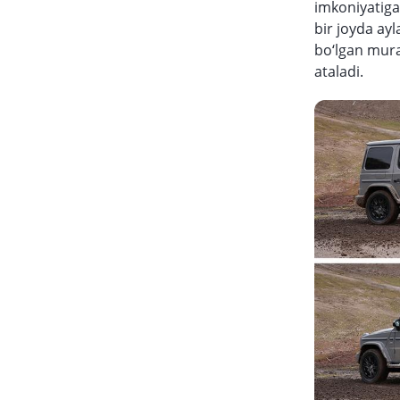
imkoniyatiga
bir joyda ay
bo‘lgan mura
ataladi.