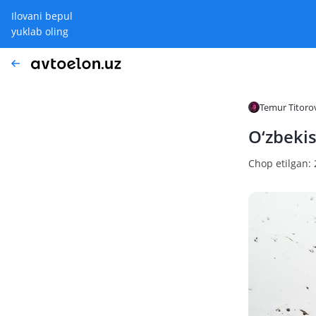
Ilovani bepul
yuklab oling
Temur Titoro
O‘zbekis
Chop etilgan: 