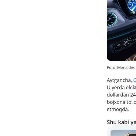
Foto: Mercedes
Aytgancha,
Q
U yerda elekt
dollardan 24
bojxona to‘l
etmoqda.
Shu kabi ya