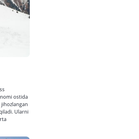
ss
 nomi ostida
n jihozlangan
iladi. Ularni
rta