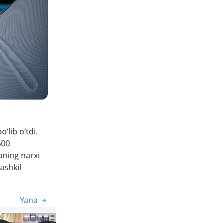
‘lib o‘tdi.
500
aning narxi
ashkil
Yana