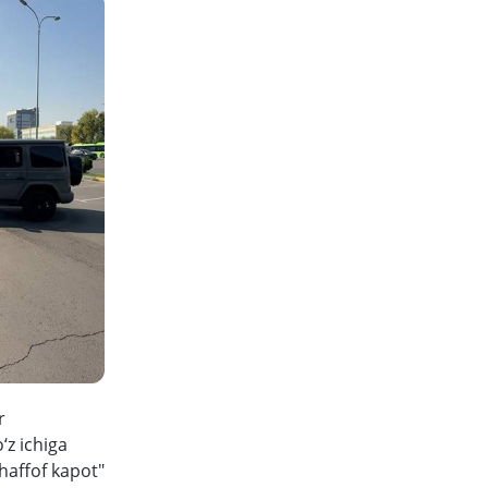
r
‘z ichiga
haffof kapot"