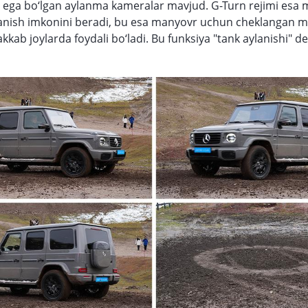
 ega bo‘lgan aylanma kameralar mavjud. G-Turn rejimi esa
lanish imkonini beradi, bu esa manyovr uchun cheklangan 
kkab joylarda foydali bo‘ladi. Bu funksiya "tank aylanishi" 