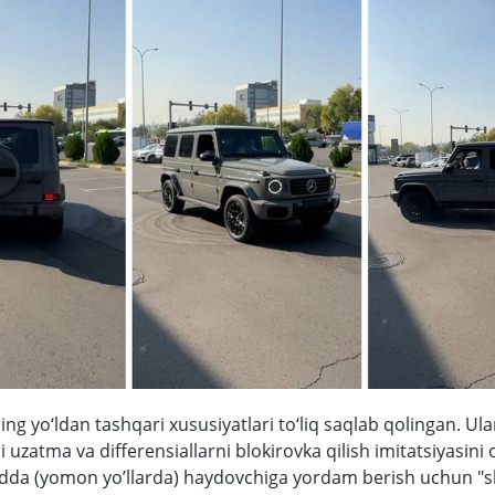
ing yo‘ldan tashqari xususiyatlari to‘liq saqlab qolingan. Ula
 uzatma va differensiallarni blokirovka qilish imitatsiyasini o
adda (yomon yo’llarda) haydovchiga yordam berish uchun "s