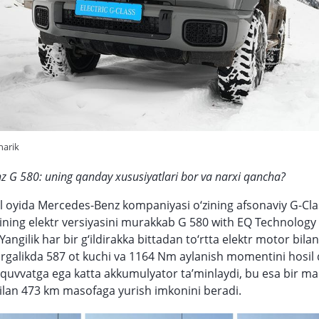
harik
 G 580: uning qanday xususiyatlari bor va narxi qancha?
el oyida Mercedes-Benz kompaniyasi o‘zining afsonaviy G-Cla
ining elektr versiyasini murakkab G 580 with EQ Technology
Yangilik har bir g‘ildirakka bittadan to‘rtta elektr motor bila
birgalikda 587 ot kuchi va 1164 Nm aylanish momentini hosil q
 quvvatga ega katta akkumulyator ta’minlaydi, bu esa bir ma
ilan 473 km masofaga yurish imkonini beradi.