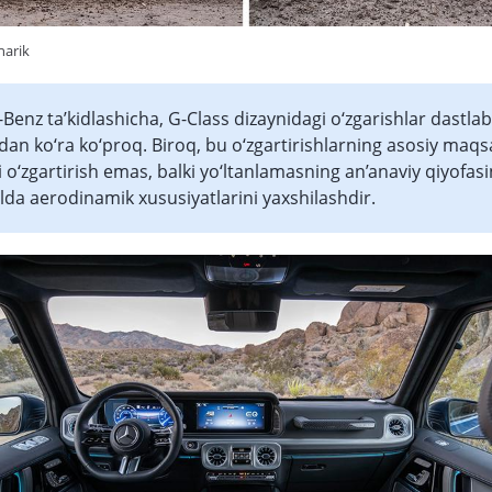
harik
enz ta’kidlashicha, G-Class dizaynidagi o‘zgarishlar dastlab
dan ko‘ra ko‘proq. Biroq, bu o‘zgartirishlarning asosiy maqs
i o‘zgartirish emas, balki yo‘ltanlamasning an’anaviy qiyofasi
da aerodinamik xususiyatlarini yaxshilashdir.