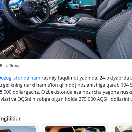
-Benz Group
ozog‘istonda ham
rasmiy taqdimot yaqinda, 24-oktyabrda bo
rgelikning narxi ham e’lon qilindi: jihozlanishiga qarab 194 
8 000 dollargacha. O‘zbekistonda esa hozircha yagona nusx
ovlari va QQSni hisobga olgan holda 275 000 AQSH dollarini t
ngiliklar