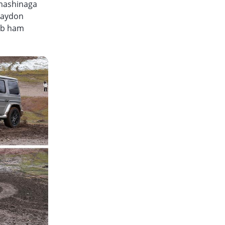
 mashinaga
maydon
deb ham