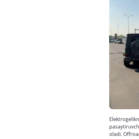
Elektrogelikn
pasaytiruvchi
oladi. Offro