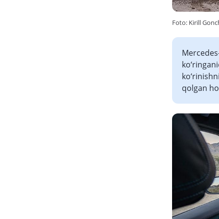
Foto: Kirill Gonc
Mercedes-B
ko‘ringani
ko‘rinishn
qolgan hol