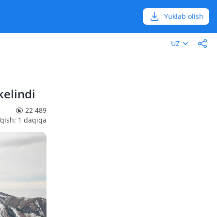
Yuklab olish
UZ
kelindi
22 489
‘qish: 1 daqiqa