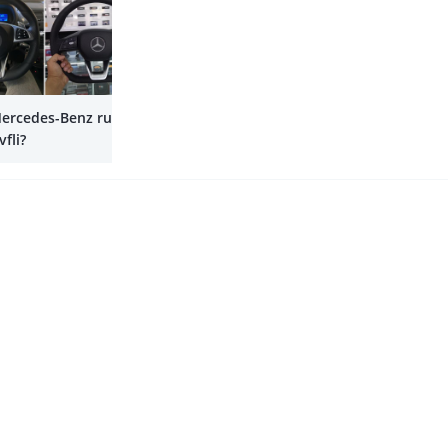
Yana
ercedes-Benz rul
fli?