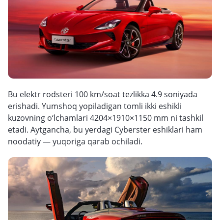
Bu elektr rodsteri 100 km/soat tezlikka 4.9 soniyada
erishadi. Yumshoq yopiladigan tomli ikki eshikli
kuzovning o‘lchamlari 4204×1910×1150 mm ni tashkil
etadi. Aytgancha, bu yerdagi Cyberster eshiklari ham
noodatiy — yuqoriga qarab ochiladi.