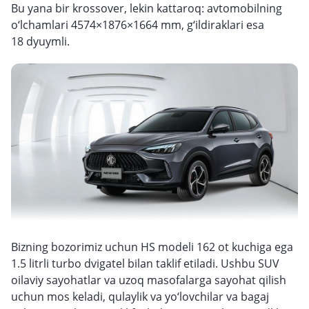
Bu yana bir krossover, lekin kattaroq: avtomobilning
o‘lchamlari 4574×1876×1664 mm, g‘ildiraklari esa
18 dyuymli.
Bizning bozorimiz uchun HS modeli 162 ot kuchiga ega
1.5 litrli turbo dvigatel bilan taklif etiladi. Ushbu SUV
oilaviy sayohatlar va uzoq masofalarga sayohat qilish
uchun mos keladi, qulaylik va yo‘lovchilar va bagaj