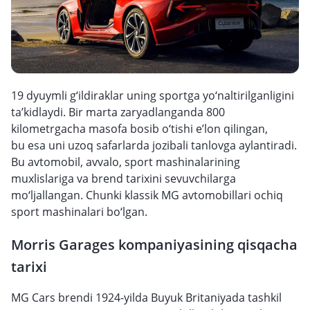
19 dyuymli g‘ildiraklar uning sportga yo‘naltirilganligini
ta’kidlaydi. Bir marta zaryadlanganda 800
kilometrgacha masofa bosib o‘tishi e’lon qilingan,
bu esa uni uzoq safarlarda jozibali tanlovga aylantiradi.
Bu avtomobil, avvalo, sport mashinalarining
muxlislariga va brend tarixini sevuvchilarga
mo‘ljallangan. Chunki klassik MG avtomobillari ochiq
sport mashinalari bo‘lgan.
Morris Garages kompaniyasining qisqacha
tarixi
MG Cars brendi 1924-yilda Buyuk Britaniyada tashkil