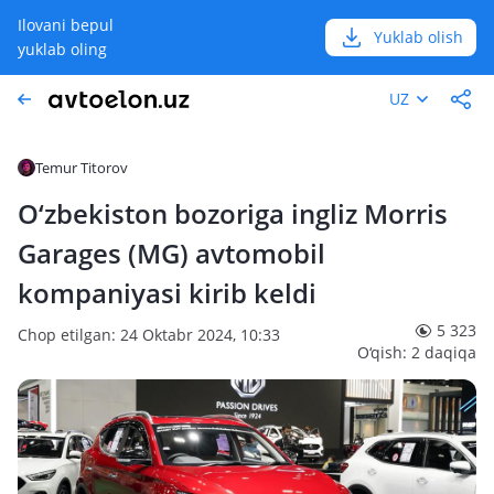
Ilovani bepul
Yuklab olish
yuklab oling
UZ
Temur Titorov
O‘zbekiston bozoriga ingliz Morris
Garages (MG) avtomobil
kompaniyasi kirib keldi
5 323
Chop etilgan: 24 Oktabr 2024, 10:33
O‘qish: 2 daqiqa