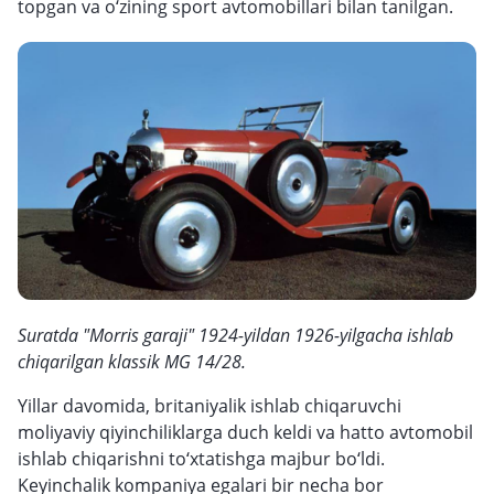
topgan va o‘zining sport avtomobillari bilan tanilgan.
Suratda "Morris garaji" 1924-yildan 1926-yilgacha ishlab
chiqarilgan klassik MG 14/28.
Yillar davomida, britaniyalik ishlab chiqaruvchi
moliyaviy qiyinchiliklarga duch keldi va hatto avtomobil
ishlab chiqarishni to‘xtatishga majbur bo‘ldi.
Keyinchalik kompaniya egalari bir necha bor