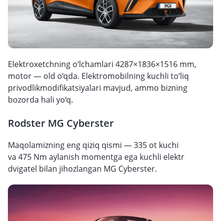
Elektroxetchning o‘lchamlari 4287×1836×1516 mm,
motor — old o‘qda. Elektromobilning kuchli to‘liq
privodlikmodifikatsiyalari mavjud, ammo bizning
bozorda hali yo‘q.
Rodster MG Cyberster
Maqolamizning eng qiziq qismi — 335 ot kuchi
va 475 Nm aylanish momentga ega kuchli elektr
dvigatel bilan jihozlangan MG Cyberster.