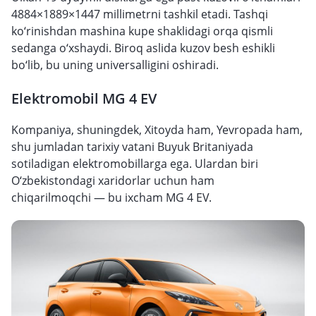
4884×1889×1447 millimetrni tashkil etadi. Tashqi
ko‘rinishdan mashina kupe shaklidagi orqa qismli
sedanga o‘xshaydi. Biroq aslida kuzov besh eshikli
bo‘lib, bu uning universalligini oshiradi.
Elektromobil MG 4 EV
Kompaniya, shuningdek, Xitoyda ham, Yevropada ham,
shu jumladan tarixiy vatani Buyuk Britaniyada
sotiladigan elektromobillarga ega. Ulardan biri
O‘zbekistondagi xaridorlar uchun ham
chiqarilmoqchi — bu ixcham MG 4 EV.