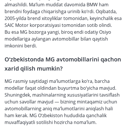
almashildi. Ma’lum muddat davomida BMW ham
brendni foydaga chiqarishga urinib ko‘rdi. Oqibatda,
2005-yilda brend xitoyliklar tomonidan, keyinchalik esa
SAIC Motor korporatsiyasi tomonidan sotib olindi.
Bu esa MG bozorga yangi, biroq endi odatiy Osiyo
modellariga aylangan avtomobillar bilan qaytish
imkonini berdi.
O‘zbekistonda MG avtomobillarini qachon
xarid qilish mumkin?
MG rasmiy saytidagi ma’lumotlarga ko‘ra, barcha
modellar faqat oldindan buyurtma bo‘yicha mavjud.
Shuningdek, mashinalarning xususiyatlarini tavsiflash
uchun savollar mavjud — bizning mintaqamiz uchun
avtomobillarning aniq ma’lumotlarini aniqlash hali
ham kerak. MG O‘zbekiston hududida qanchalik
muvaffaqiyatli sotilishi hozircha noma’lum.