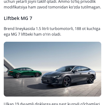
uchun yetarli joyni taklif qiladi. Ammo to‘liq privodlik
modifikatsiya ham zavod tomonidan ko‘zda tutilmagan.
Liftbek MG 7
Brend lineykasida 1.5 litrli turbomotorli, 188 ot kuchiga
ega MG 7 liftbeki ham o‘rin oladi.
Ulkan 19 dyuymli disklarga ega past kuzovli o‘lchamlari