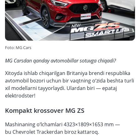
Foto: MG Cars
MG Carsdan qanday avtomobillar sotuvga chiqadi?
Xitoyda ishlab chiqarilgan Britaniya brendi respublika
avtomobil bozori uchun bir vaqtning o‘zida beshta turli
xil modellarni tayyorlaydi. Ulardan biri — epataj
elektrodster!
Kompakt krossover MG ZS
Mashinaning o‘lchamlari 4323×1809×1653 mm —
bu Chevrolet Trackerdan biroz kattaroq.