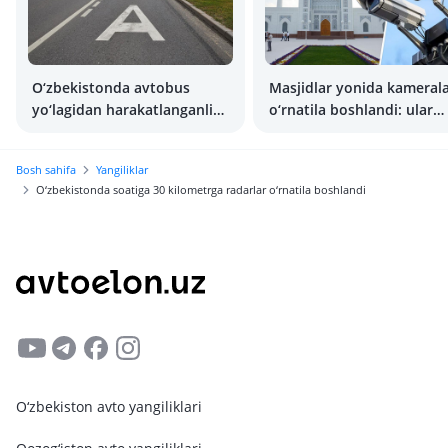
O‘zbekistonda avtobus
Masjidlar yonida kameral
yo‘lagidan harakatlanganlik
o‘rnatila boshlandi: ular
uchun jarimani oshirish
noto‘g‘ri parkovka
rejalashtirilmoqda
holatlarini qayd etmoqda
Bosh sahifa
Yangiliklar
O‘zbekistonda soatiga 30 kilometrga radarlar o‘rnatila boshlandi
O‘zbekiston avto yangiliklari