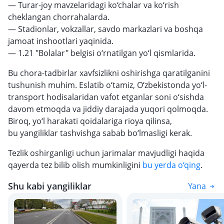
— Turar-joy mavzelaridagi ko‘chalar va ko‘rish
cheklangan chorrahalarda.
— Stadionlar, vokzallar, savdo markazlari va boshqa
jamoat inshootlari yaqinida.
— 1.21 "Bolalar" belgisi o‘rnatilgan yo‘l qismlarida.
Bu chora-tadbirlar xavfsizlikni oshirishga qaratilganini
tushunish muhim. Eslatib o‘tamiz, O‘zbekistonda yo‘l-
transport hodisalaridan vafot etganlar soni o‘sishda
davom etmoqda va jiddiy darajada yuqori qolmoqda.
Biroq, yo‘l harakati qoidalariga rioya qilinsa,
bu yangiliklar tashvishga sabab bo‘lmasligi kerak.
Tezlik oshirganligi uchun jarimalar mavjudligi haqida
qayerda tez bilib olish mumkinligini
bu yerda o‘qing
.
Shu kabi yangiliklar
Yana