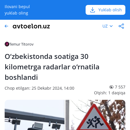
Ilovani bepul
Yuklab olish
yuklab oling
UZ
Temur Titorov
O‘zbekistonda soatiga 30
kilometrga radarlar o‘rnatila
boshlandi
7 557
Chop etilgan: 25 Dekabr 2024, 14:00
O‘qish: 1 daqiqa