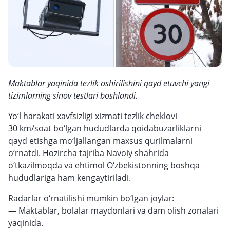
Maktablar yaqinida tezlik oshirilishini qayd etuvchi yangi
tizimlarning sinov testlari boshlandi.
Yo‘l harakati xavfsizligi xizmati tezlik cheklovi
30 km/soat bo‘lgan hududlarda qoidabuzarliklarni
qayd etishga mo‘ljallangan maxsus qurilmalarni
o‘rnatdi. Hozircha tajriba Navoiy shahrida
o‘tkazilmoqda va ehtimol O‘zbekistonning boshqa
hududlariga ham kengaytiriladi.
Radarlar o‘rnatilishi mumkin bo‘lgan joylar:
— Maktablar, bolalar maydonlari va dam olish zonalari
yaqinida.