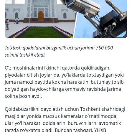
To‘xtash qoidalarini buzganlik uchun jarima 750 000
so‘mni tashkil etadi.
O‘z moshinalarini ikkinchi qatorda qoldiradigan,
piyodalar o‘tish joylarida, yo‘laklarda to‘xtaydigan yoki
juma namozi paytida ko‘cha harakatini butunlay to‘sib
qo‘yadigan haydovchilarga ommaviy ravishda jarima
solina boshlaydi.
Qoidabuzarlikni qayd etish uchun Toshkent shahridagi
masjidlar yonida maxsus kameralar o‘rnatilmoqda,
ular yo‘l harakati qoidalarini buzuvchilarni avtomatik
tarzda ro‘yxatga oladi. Bundan tashqari, YHXB