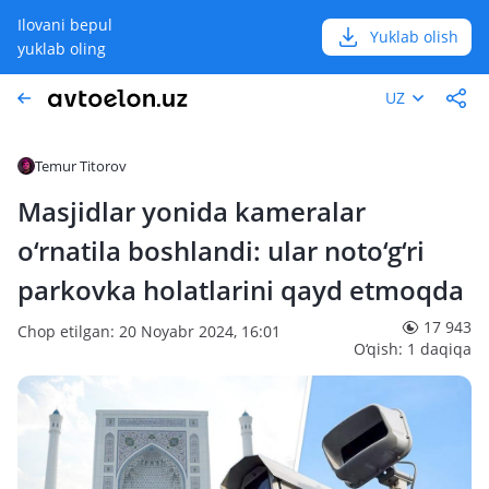
Ilovani bepul
Yuklab olish
yuklab oling
UZ
Temur Titorov
Masjidlar yonida kameralar
o‘rnatila boshlandi: ular noto‘g‘ri
parkovka holatlarini qayd etmoqda
17 943
Chop etilgan: 20 Noyabr 2024, 16:01
O‘qish: 1 daqiqa