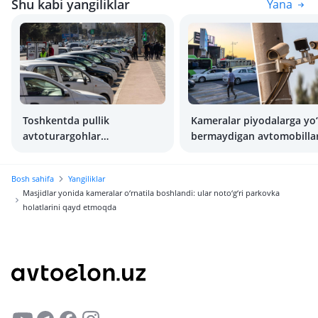
Shu kabi yangiliklar
Yana
Toshkentda pullik
Kameralar piyodalarga yo‘
avtoturargohlar
bermaydigan avtomobilla
qonuniylashtirildi.
qayd etishni boshladi
Avtoturargoh qancha
Bosh sahifa
Yangiliklar
turadi?
Masjidlar yonida kameralar o‘rnatila boshlandi: ular noto‘g‘ri parkovka
holatlarini qayd etmoqda