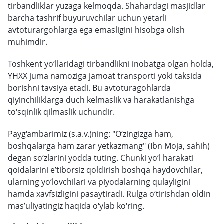
tirbandliklar yuzaga kelmoqda. Shahardagi masjidlar
barcha tashrif buyuruvchilar uchun yetarli
avtoturargohlarga ega emasligini hisobga olish
muhimdir.
Toshkent yo‘llaridagi tirbandlikni inobatga olgan holda,
YHXX juma namoziga jamoat transporti yoki taksida
borishni tavsiya etadi. Bu avtoturagohlarda
qiyinchiliklarga duch kelmaslik va harakatlanishga
to‘sqinlik qilmaslik uchundir.
Payg‘ambarimiz (s.a.v.)ning: "O‘zingizga ham,
boshqalarga ham zarar yetkazmang" (Ibn Moja, sahih)
degan so‘zlarini yodda tuting. Chunki yo‘l harakati
qoidalarini e’tiborsiz qoldirish boshqa haydovchilar,
ularning yo‘lovchilari va piyodalarning qulayligini
hamda xavfsizligini pasaytiradi. Rulga o‘tirishdan oldin
mas’uliyatingiz haqida o‘ylab ko‘ring.