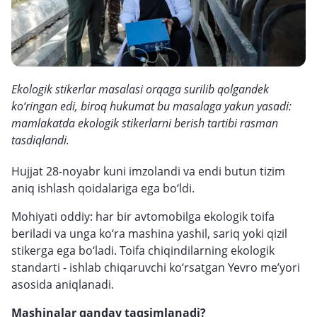
Ekologik stikerlar masalasi orqaga surilib qolgandek
ko‘ringan edi, biroq hukumat bu masalaga yakun yasadi:
mamlakatda ekologik stikerlarni berish tartibi rasman
tasdiqlandi.
Hujjat 28-noyabr kuni imzolandi va endi butun tizim
aniq ishlash qoidalariga ega bo‘ldi.
Mohiyati oddiy: har bir avtomobilga ekologik toifa
beriladi va unga ko‘ra mashina yashil, sariq yoki qizil
stikerga ega bo‘ladi. Toifa chiqindilarning ekologik
standarti - ishlab chiqaruvchi ko‘rsatgan Yevro me’yori
asosida aniqlanadi.
Mashinalar qanday taqsimlanadi?