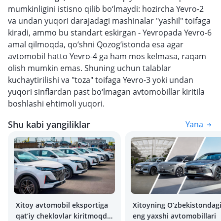
mumkinligini istisno qilib bo‘lmaydi: hozircha Yevro-2
va undan yuqori darajadagi mashinalar "yashil" toifaga
kiradi, ammo bu standart eskirgan - Yevropada Yevro-6
amal qilmoqda, qo‘shni Qozog‘istonda esa agar
avtomobil hatto Yevro-4 ga ham mos kelmasa, raqam
olish mumkin emas. Shuning uchun talablar
kuchaytirilishi va "toza" toifaga Yevro-3 yoki undan
yuqori sinflardan past bo‘lmagan avtomobillar kiritila
boshlashi ehtimoli yuqori.
Shu kabi yangiliklar
Yana
Xitoy avtomobil eksportiga
Xitoyning O‘zbekistondag
qat’iy cheklovlar kiritmoqda:
eng yaxshi avtomobillari