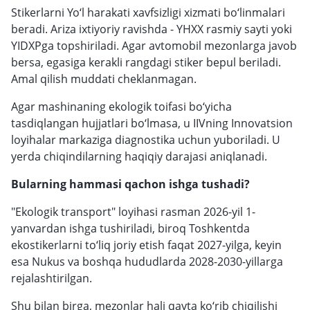
Stikerlarni Yo‘l harakati xavfsizligi xizmati bo‘linmalari
beradi. Ariza ixtiyoriy ravishda - YHXX rasmiy sayti yoki
YIDXPga topshiriladi. Agar avtomobil mezonlarga javob
bersa, egasiga kerakli rangdagi stiker bepul beriladi.
Amal qilish muddati cheklanmagan.
Agar mashinaning ekologik toifasi bo‘yicha
tasdiqlangan hujjatlari bo‘lmasa, u IIVning Innovatsion
loyihalar markaziga diagnostika uchun yuboriladi. U
yerda chiqindilarning haqiqiy darajasi aniqlanadi.
Bularning hammasi qachon ishga tushadi?
"Ekologik transport" loyihasi rasman 2026-yil 1-
yanvardan ishga tushiriladi, biroq Toshkentda
ekostikerlarni to‘liq joriy etish faqat 2027-yilga, keyin
esa Nukus va boshqa hududlarda 2028-2030-yillarga
rejalashtirilgan.
Shu bilan birga, mezonlar hali qayta ko‘rib chiqilishi