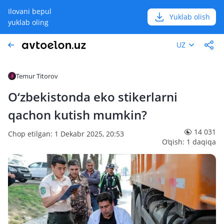
Ilovani bepul
Yuklab olish
yuklab oling
UZ
Temur Titorov
O‘zbekistonda eko stikerlarni
qachon kutish mumkin?
14 031
Chop etilgan: 1 Dekabr 2025, 20:53
O‘qish: 1 daqiqa