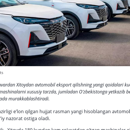
ts
nvardan Xitoydan avtomobil eksport qilishning yangi qoidalari ku
mashinalarni xususiy tarzda, jumladan O‘zbekistonga yetkazib b
ajada murakkablashtiradi.
zirligi e’lon qilgan hujjat rasman yangi hisoblangan avtomobi
’iy nazorat ostiga oladi.