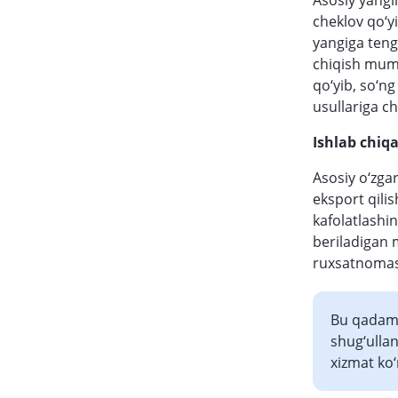
Asosiy yangi
cheklov qo‘y
yangiga tengl
chiqish mumk
qo‘yib, so‘n
usullariga ch
Ishlab chiq
Asosiy o‘zga
eksport qilis
kafolatlashin
beriladigan 
ruxsatnomasi
Bu qadam 
shug‘ullan
xizmat ko‘