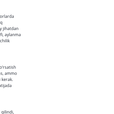
borlarda
oq
y jihatdan
vfi, aylanma
chilik
o‘rsatish
emas, ammo
i kerak.
atijada
qilindi,