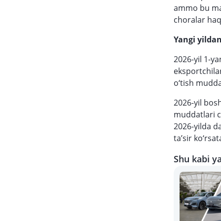
ammo bu ma’l
choralar haq
Yangi yilda
2026-yil 1-y
eksportchilar
o‘tish muddat
2026-yil bos
muddatlari ch
2026-yilda da
ta’sir ko‘rsat
Shu kabi ya