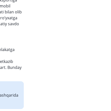
eksportiga
omobil
i bilan olib
 ro‘yxatga
datiy savdo
mlakatga
yetkazib
hart. Bunday
tashqarida