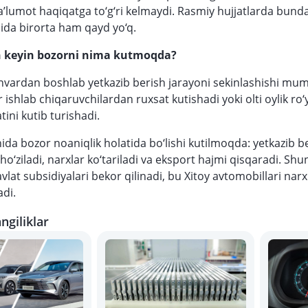
umot haqiqatga to‘g‘ri kelmaydi. Rasmiy hujjatlarda bunda
ida birorta ham qayd yo‘q.
n keyin bozorni nima kutmoqda?
anvardan boshlab yetkazib berish jarayoni sekinlashishi mum
 ishlab chiqaruvchilardan ruxsat kutishadi yoki olti oylik ro
ini kutib turishadi.
hida bozor noaniqlik holatida bo‘lishi kutilmoqda: yetkazib b
o‘ziladi, narxlar ko‘tariladi va eksport hajmi qisqaradi. Shu
vlat subsidiyalari bekor qilinadi, bu Xitoy avtomobillari nar
adi.
ngiliklar