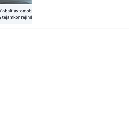
Yana
 Cobalt avtomobilida
a tejamkor rejimlarni
shirishni o‘rganib