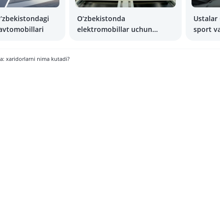
‘zbekistondagi
O‘zbekistonda
Ustalar
avtomobillari
elektromobillar uchun
sport v
batareyalar ishlab chiqarish
ishga tu
rejalashtirilmoqda
olishdi
a: xaridorlarni nima kutadi?