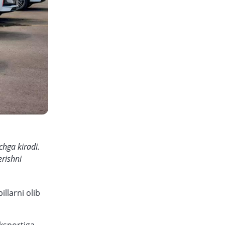
chga kiradi.
erishni
llarni olib