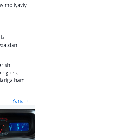
y moliyaviy
kin:
‘yxatdan
erish
ningdek,
xlariga ham
Yana