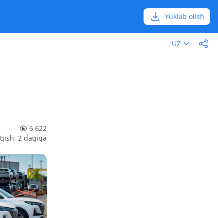
Yuklab olish
UZ
6 622
‘qish: 2 daqiqa