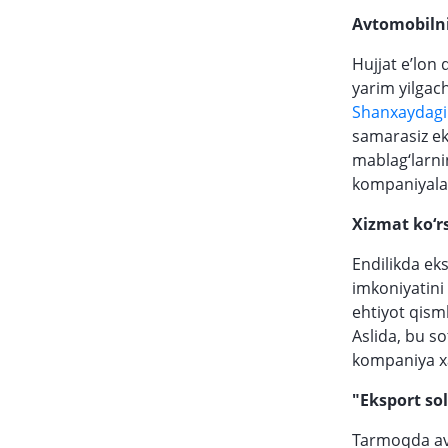
Avtomobilni
Hujjat e’lon
yarim yilgac
Shanxaydagi
samarasiz ek
mablag‘larnin
kompaniyalar
Xizmat ko‘rs
Endilikda ek
imkoniyatini 
ehtiyot qisml
Aslida, bu so
kompaniya xa
"Eksport sol
Tarmoqda avt