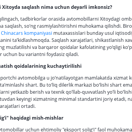
 Xitoyda saqlash nima uchun deyarli imkonsiz?
 qilingach, tadbirkorlar orasida avtomobillarni Xitoydagi om
ha saqlash, so‘ng rasmiylashtirishni muhokama qilishdi. Bir
 Chinacars kompaniyasi
mutaxassislari bunday usul iqtisodi
anini ta’kidlashmoqda. Saqlash xarajatlari, shikastlanish xa
g muzlatilishi va barqaror qoidalar kafolatining yo‘qligi ko‘p
 uchun bu variantni foydasiz qiladi.
atish qoidalarining kuchaytirilishi
sportchi avtomobilga u jo‘natilayotgan mamlakatda xizmat k
ta’minlashi shart. Bu to‘liq dilerlik markazi bo‘lishi shart 
arni yetkazib berish va texnik qo‘llab-quvvatlash yo‘li bo‘lish
tuvdan keyingi xizmatning minimal standartini joriy etadi, n
rajatlari ortadi.
ig‘i" haqidagi mish-mishlar
omobillar uchun ehtimoliy "eksport solig‘i" faol muhokama 