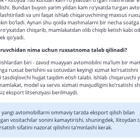
lik - Xitoyda 180 kundan kam ro‘yxatdan o‘tgan mashinalar 
ilishi. Bundan buyon yarim yildan kam ro‘yxatda turgan avt
ashtiriladi va uni faqat ishlab chiqaruvchining maxsus ruxsat
in bo‘ladi. Aynan shu qoida mashinalarni bir necha soatga
g ro‘yxatdan chiqarib, mamlakatdan olib chiqib ketish kabi o
ek qo‘yadi.
aruvchidan nima uchun ruxsatnoma talab qilinadi?
rishlardan biri - zavod muayyan avtomobilni ma’lum bir ma
hga ruxsat berishini va sotuvdan keyingi xizmat ko‘rsatishni
i tasdiqlovchi hujjat taqdim etish talabi. Ishlab chiqaruvchi 
mamlakat, model va servis xizmati mavjudligini ko‘rsatishi s
z eksport litsenziyasi berilmaydi.
yangi avtomobillarni ommaviy tarzda eksport qilish bilan
gan vositachilar sonini kamaytirishi, shuningdek, Xitoydan 
rsatish sifatini nazorat qilishni ta’minlashi kerak.