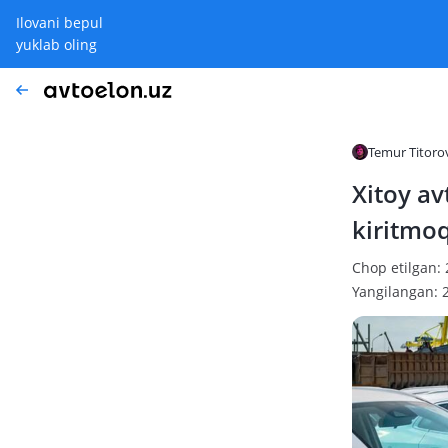
Ilovani bepul
yuklab oling
Temur Titoro
Xitoy av
kiritmoq
Chop etilgan:
Yangilangan: 