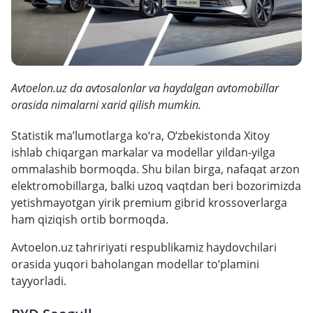
Avtoelon.uz da avtosalonlar va haydalgan avtomobillar
orasida nimalarni xarid qilish mumkin.
Statistik ma’lumotlarga ko‘ra, O‘zbekistonda Xitoy
ishlab chiqargan markalar va modellar yildan-yilga
ommalashib bormoqda. Shu bilan birga, nafaqat arzon
elektromobillarga, balki uzoq vaqtdan beri bozorimizda
yetishmayotgan yirik premium gibrid krossoverlarga
ham qiziqish ortib bormoqda.
Avtoelon.uz tahririyati respublikamiz haydovchilari
orasida yuqori baholangan modellar to‘plamini
tayyorladi.