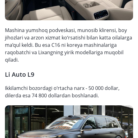
Mashina yumshoq podveskasi, munosib klirensi, boy
jihozlari va arzon xizmat ko‘rsatishi bilan katta oilalarga
ma’qul keldi. Bu esa C16 ni koreya mashinalariga
raqobatchi va Lixangning yirik modellariga muqobil
qiladi.
Li Auto L9
Ikkilamchi bozordagi o‘rtacha narx - 50 000 dollar,
dilerda esa 74 800 dollardan boshlanadi.