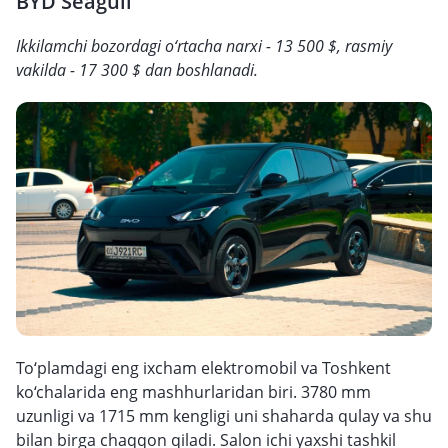
BYD Seagull
Ikkilamchi bozordagi o‘rtacha narxi - 13 500 $, rasmiy
vakilda - 17 300 $ dan boshlanadi.
To‘plamdagi eng ixcham elektromobil va Toshkent
ko‘chalarida eng mashhurlaridan biri. 3780 mm
uzunligi va 1715 mm kengligi uni shaharda qulay va shu
bilan birga chaqqon qiladi. Salon ichi yaxshi tashkil