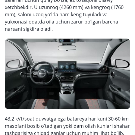
safarlari uchun qulay bo‘lsa, e2 to‘laqonli oilaviy
xetchbekdir. U uzunroq (4260 mm) va kengroq (1760
mm), saloni uzoq yo‘lda ham keng tuyuladi va
yukxonasi odatda oila uchun zarur bo‘lgan barcha
narsani sig‘dira oladi.
43,2 kVt/soat quvvatga ega batareya har kuni 30-60 km
masofani bosib o‘tadigan yoki dam olish kunlari shahar
tashqarisiga chiqadiganlar uchun muhim jihat bo‘lib,