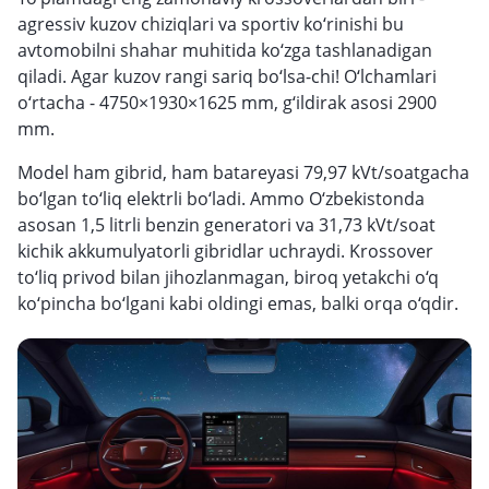
agressiv kuzov chiziqlari va sportiv ko‘rinishi bu
avtomobilni shahar muhitida ko‘zga tashlanadigan
qiladi. Agar kuzov rangi sariq bo‘lsa-chi! O‘lchamlari
o‘rtacha - 4750×1930×1625 mm, g‘ildirak asosi 2900
mm.
Model ham gibrid, ham batareyasi 79,97 kVt/soatgacha
bo‘lgan to‘liq elektrli bo‘ladi. Ammo O‘zbekistonda
asosan 1,5 litrli benzin generatori va 31,73 kVt/soat
kichik akkumulyatorli gibridlar uchraydi. Krossover
to‘liq privod bilan jihozlanmagan, biroq yetakchi o‘q
ko‘pincha bo‘lgani kabi oldingi emas, balki orqa o‘qdir.