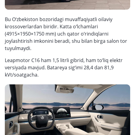
Bu O‘zbekiston bozoridagi muvaffaqiyatli oilaviy
krossoverlardan biridir. Katta o‘lchamlari
(4915×1950×1750 mm) uch qator o‘rindiqlarni
joylashtirish imkonini beradi, shu bilan birga salon tor
tuyulmaydi.
Leapmotor C16 ham 1,5 litrli gibrid, ham to‘liq elektr
versiyada mavjud. Batareya sig‘imi 28,4 dan 81,9
kVt/soatgacha.