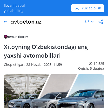
Ilovani bepul
Yuklab olish
yuklab oling
UZ
Temur Titorov
Xitoyning O‘zbekistondagi eng
yaxshi avtomobillari
12 525
Chop etilgan: 28 Noyabr 2025, 11:59
O‘qish: 5 daqiqa