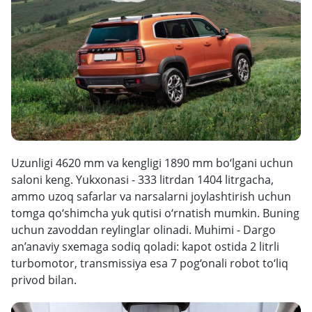
Uzunligi 4620 mm va kengligi 1890 mm bo‘lgani uchun
saloni keng. Yukxonasi - 333 litrdan 1404 litrgacha,
ammo uzoq safarlar va narsalarni joylashtirish uchun
tomga qo‘shimcha yuk qutisi o‘rnatish mumkin. Buning
uchun zavoddan reylinglar olinadi. Muhimi - Dargo
an’anaviy sxemaga sodiq qoladi: kapot ostida 2 litrli
turbomotor, transmissiya esa 7 pog‘onali robot to‘liq
privod bilan.