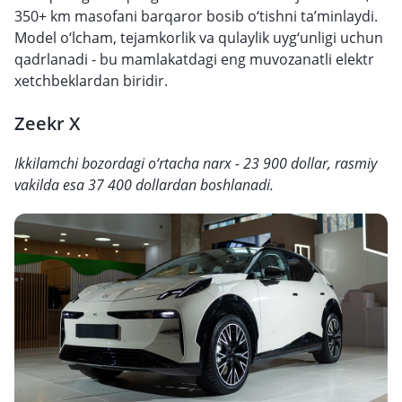
350+ km masofani barqaror bosib o‘tishni ta’minlaydi.
Model o‘lcham, tejamkorlik va qulaylik uyg‘unligi uchun
qadrlanadi - bu mamlakatdagi eng muvozanatli elektr
xetchbeklardan biridir.
Zeekr X
Ikkilamchi bozordagi o‘rtacha narx - 23 900 dollar, rasmiy
vakilda esa 37 400 dollardan boshlanadi.