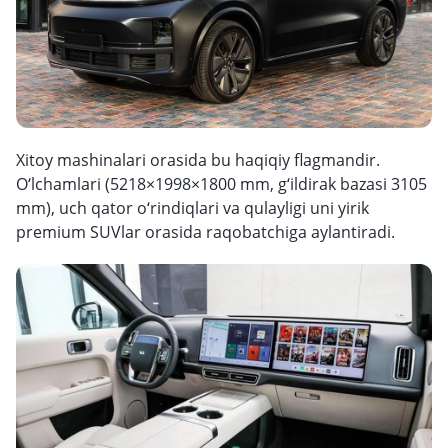
Xitoy mashinalari orasida bu haqiqiy flagmandir.
O‘lchamlari (5218×1998×1800 mm, g‘ildirak bazasi 3105
mm), uch qator o‘rindiqlari va qulayligi uni yirik
premium SUVlar orasida raqobatchiga aylantiradi.