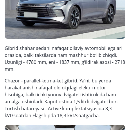
Gibrid shahar sedani nafaqat oilaviy avtomobil egalari
orasida, balki taksilarda ham mashhur bo‘lib chiqdi.
Uzunligi - 4780 mm, eni - 1837 mm, g‘ildirak asosi - 2718
mm.
Chazor - parallel-ketma-ket gibrid. Ya’ni, bu yerda
harakatlanish nafaqat old o‘qdagi elektr motor
hisobiga, balki ichki yonuv dvigateli ishtirokida ham
amalga oshiriladi. Kapot ostida 1,5 litrli dvigatel bor.
Tortish batareyasi - Active komplektatsiyasida 8,3
kVt/soatdan Flagshipda 18,3 kVt/soatgacha.