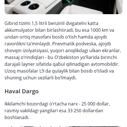
Gibrid tizimi 1,5 litrli benzinli dvigatelni katta
akkumulyator bilan birlashtiradi, bu esa 1000 km va
undan ortiq masofani bosib o‘tish hamda ajoyib
ravonlikni ta’minlaydi. Pnevmatik podveska, ajoyib
shovqin izolyatsiyasi, yuqori aniqlikdagi ulkan ekranlar,
massaj o‘rindiqlari - bu O‘zbekiston yo‘llarida birinchi
darajali layner sifatida qabul qilinadigan avtomobildir.
Uzoq masofalar L9 da qulaylik bilan bosib o‘tiladi va
shuning uchun sezilarli bo‘lmaydi.
Haval Dargo
Ikkilamchi bozordagi o‘rtacha narx - 25 000 dollar,
rasmiy vakildagi yangilari esa 33 250 dollardan
boshlanadi.