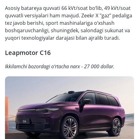
Asosiy batareya quvvati 66 kVt/soat bo‘lib, 49 kVt/soat
quvvatli versiyalari ham mavjud. Zeekr X "gaz" pedaliga
tez javob berishi, sport mashinalariga o‘xshash
boshqaruvchanligi, shuningdek, salondagi sukunat va
yuqori texnologiyalar darajasi bilan ajralib turadi.
Leapmotor C16
Ikkilamchi bozordagi o‘rtacha narx - 27 000 dollar.