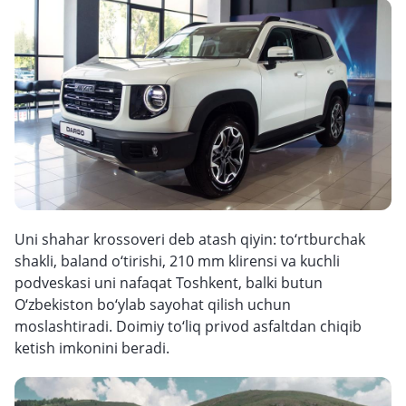
Uni shahar krossoveri deb atash qiyin: to‘rtburchak
shakli, baland o‘tirishi, 210 mm klirensi va kuchli
podveskasi uni nafaqat Toshkent, balki butun
O‘zbekiston bo‘ylab sayohat qilish uchun
moslashtiradi. Doimiy to‘liq privod asfaltdan chiqib
ketish imkonini beradi.