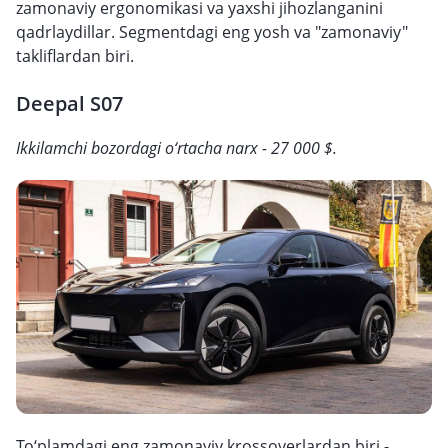
zamonaviy ergonomikasi va yaxshi jihozlanganini
qadrlaydillar. Segmentdagi eng yosh va "zamonaviy"
takliflardan biri.
Deepal S07
Ikkilamchi bozordagi o‘rtacha narx - 27 000 $.
To‘plamdagi eng zamonaviy krossoverlardan biri -