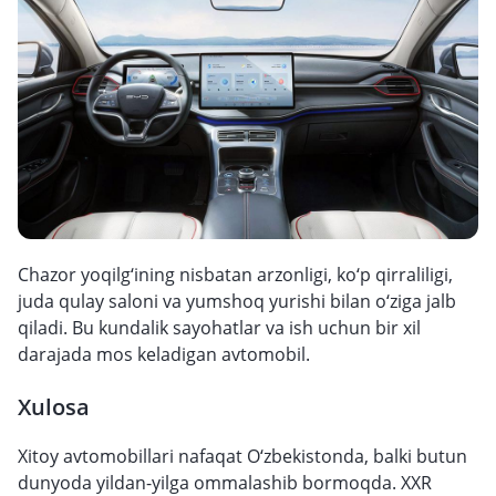
Chazor yoqilg‘ining nisbatan arzonligi, ko‘p qirraliligi,
juda qulay saloni va yumshoq yurishi bilan o‘ziga jalb
qiladi. Bu kundalik sayohatlar va ish uchun bir xil
darajada mos keladigan avtomobil.
Xulosa
Xitoy avtomobillari nafaqat O‘zbekistonda, balki butun
dunyoda yildan-yilga ommalashib bormoqda. XXR