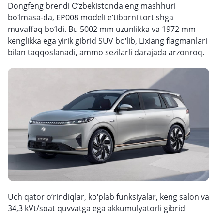
Dongfeng brendi O‘zbekistonda eng mashhuri
bo‘lmasa-da, EP008 modeli e’tiborni tortishga
muvaffaq bo‘ldi. Bu 5002 mm uzunlikka va 1972 mm
kenglikka ega yirik gibrid SUV bo‘lib, Lixiang flagmanlari
bilan taqqoslanadi, ammo sezilarli darajada arzonroq.
Uch qator o‘rindiqlar, ko‘plab funksiyalar, keng salon va
34,3 kVt/soat quvvatga ega akkumulyatorli gibrid