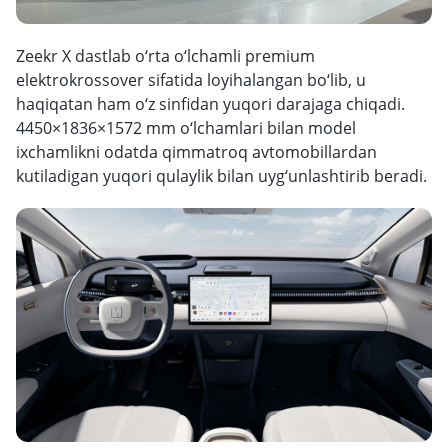
Zeekr X dastlab o‘rta o‘lchamli premium
elektrokrossover sifatida loyihalangan bo‘lib, u
haqiqatan ham o‘z sinfidan yuqori darajaga chiqadi.
4450×1836×1572 mm o‘lchamlari bilan model
ixchamlikni odatda qimmatroq avtomobillardan
kutiladigan yuqori qulaylik bilan uyg‘unlashtirib beradi.