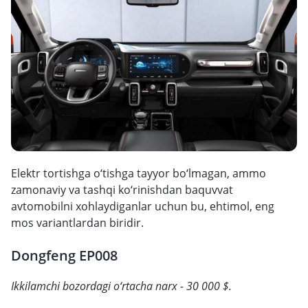
Elektr tortishga o‘tishga tayyor bo‘lmagan, ammo
zamonaviy va tashqi ko‘rinishdan baquvvat
avtomobilni xohlaydiganlar uchun bu, ehtimol, eng
mos variantlardan biridir.
Dongfeng EP008
Ikkilamchi bozordagi o‘rtacha narx - 30 000 $.