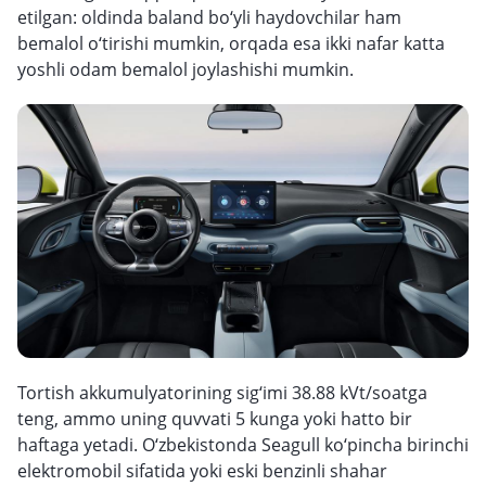
etilgan: oldinda baland bo‘yli haydovchilar ham
bemalol o‘tirishi mumkin, orqada esa ikki nafar katta
yoshli odam bemalol joylashishi mumkin.
Tortish akkumulyatorining sig‘imi 38.88 kVt/soatga
teng, ammo uning quvvati 5 kunga yoki hatto bir
haftaga yetadi. O‘zbekistonda Seagull ko‘pincha birinchi
elektromobil sifatida yoki eski benzinli shahar