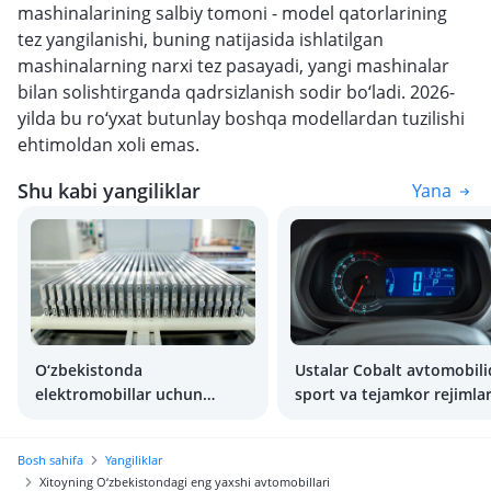
mashinalarining salbiy tomoni - model qatorlarining
tez yangilanishi, buning natijasida ishlatilgan
mashinalarning narxi tez pasayadi, yangi mashinalar
bilan solishtirganda qadrsizlanish sodir bo‘ladi. 2026-
yilda bu ro‘yxat butunlay boshqa modellardan tuzilishi
ehtimoldan xoli emas.
Shu kabi yangiliklar
Yana
O‘zbekistonda
Ustalar Cobalt avtomobili
elektromobillar uchun
sport va tejamkor rejimla
batareyalar ishlab chiqarish
ishga tushirishni o‘rganib
rejalashtirilmoqda
olishdi
Bosh sahifa
Yangiliklar
Xitoyning O‘zbekistondagi eng yaxshi avtomobillari