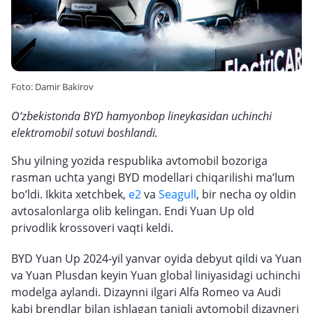
Foto: Damir Bakirov
O‘zbekistonda BYD hamyonbop lineykasidan uchinchi
elektromobil sotuvi boshlandi.
Shu yilning yozida respublika avtomobil bozoriga
rasman uchta yangi BYD modellari chiqarilishi ma’lum
bo‘ldi. Ikkita xetchbek,
e2
va
Seagull
, bir necha oy oldin
avtosalonlarga olib kelingan. Endi Yuan Up old
privodlik krossoveri vaqti keldi.
BYD Yuan Up 2024-yil yanvar oyida debyut qildi va Yuan
va Yuan Plusdan keyin Yuan global liniyasidagi uchinchi
modelga aylandi. Dizaynni ilgari Alfa Romeo va Audi
kabi brendlar bilan ishlagan taniqli avtomobil dizayneri