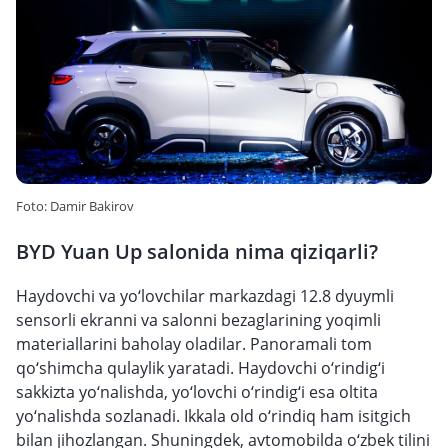
Foto: Damir Bakirov
BYD Yuan Up salonida nima qiziqarli?
Haydovchi va yo‘lovchilar markazdagi 12.8 dyuymli
sensorli ekranni va salonni bezaglarining yoqimli
materiallarini baholay oladilar. Panoramali tom
qo‘shimcha qulaylik yaratadi. Haydovchi o‘rindig‘i
sakkizta yo‘nalishda, yo‘lovchi o‘rindig‘i esa oltita
yo‘nalishda sozlanadi. Ikkala old o‘rindiq ham isitgich
bilan jihozlangan. Shuningdek, avtomobilda o‘zbek tilini