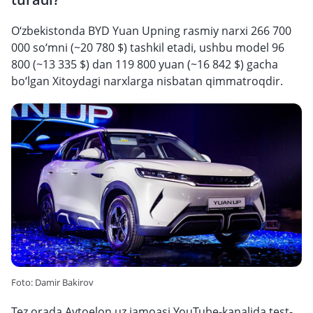
O‘zbekistonda BYD Yuan Upning rasmiy narxi 266 700
000 so‘mni (~20 780 $) tashkil etadi, ushbu model 96
800 (~13 335 $) dan 119 800 yuan (~16 842 $) gacha
bo‘lgan Xitoydagi narxlarga nisbatan qimmatroqdir.
Foto: Damir Bakirov
Tez orada Avtoelon.uz jamoasi YouTube-kanalida test-