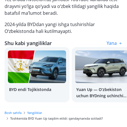
drayvni yo‘lga qo‘yadi va o‘zbek tilidagi yangilik haqida
batafsil ma’lumot beradi.
2024-yilda BYDdan yangi ishga tushirishlar
O‘zbekistonda hali kutilmayapti.
Shu kabi yangiliklar
Yana
BYD endi Tojikistonda
Yuan Up — O‘zbekiston
uchun BYDning uchinchi
arzon elektromobili
Bosh sahifa
Yangiliklar
Toshkentda BYD Yuan Up taqdim etildi: qandaynarxda sotiladi?