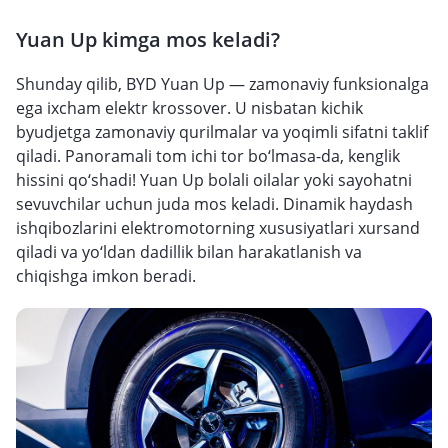
Yuan Up kimga mos keladi?
Shunday qilib, BYD Yuan Up — zamonaviy funksionalga
ega ixcham elektr krossover. U nisbatan kichik
byudjetga zamonaviy qurilmalar va yoqimli sifatni taklif
qiladi. Panoramali tom ichi tor bo‘lmasa-da, kenglik
hissini qo‘shadi! Yuan Up bolali oilalar yoki sayohatni
sevuvchilar uchun juda mos keladi. Dinamik haydash
ishqibozlarini elektromotorning xususiyatlari xursand
qiladi va yo‘ldan dadillik bilan harakatlanish va
chiqishga imkon beradi.