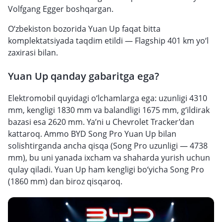
Volfgang Egger boshqargan.
O‘zbekiston bozorida Yuan Up faqat bitta
komplektatsiyada taqdim etildi — Flagship 401 km yo‘l
zaxirasi bilan.
Yuan Up qanday gabaritga ega?
Elektromobil quyidagi o‘lchamlarga ega: uzunligi 4310
mm, kengligi 1830 mm va balandligi 1675 mm, g‘ildirak
bazasi esa 2620 mm. Ya’ni u Chevrolet Tracker’dan
kattaroq. Ammo BYD Song Pro Yuan Up bilan
solishtirganda ancha qisqa (Song Pro uzunligi — 4738
mm), bu uni yanada ixcham va shaharda yurish uchun
qulay qiladi. Yuan Up ham kengligi bo‘yicha Song Pro
(1860 mm) dan biroz qisqaroq.