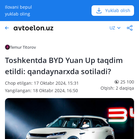
Ilovani bepul
Yuklab olish
yuklab oling
UZ
Temur Titorov
Toshkentda BYD Yuan Up taqdim
etildi: qandaynarxda sotiladi?
25 100
Chop etilgan: 17 Oktabr 2024, 15:31
O‘qish: 2 daqiqa
Yangilangan: 18 Oktabr 2024, 16:50