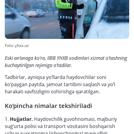
Foto: yhxx.uz
Eski an’anaga ko‘ra, IIBB YHXB xodimlari xizmat o‘tashning
kuchaytirilgan rejimiga o‘tadilar.
Tadbirlar, ayniqsa yo‘llarda haydovchilar soni
ko‘paygan paytda, jamoat tartibini saqlash va yo‘l
harakati xavfsizligini oshirishga qaratilgan.
Ko‘pincha nimalar tekshiriladi
1.
Hujjatlar.
Haydovchilik guvohnomasi, majburiy
sug‘urta polisi va transport vositasini boshqarish
uchun ruxsatnoma (ishonchnoma) mavjudligi.