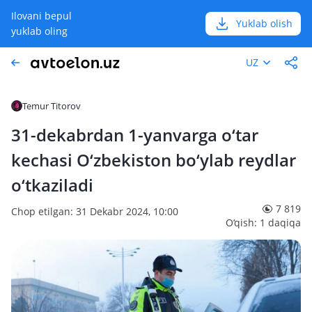
Ilovani bepul
Yuklab olish
yuklab oling
UZ
Temur Titorov
31-dekabrdan 1-yanvarga o‘tar
kechasi O‘zbekiston bo‘ylab reydlar
o‘tkaziladi
7 819
Chop etilgan: 31 Dekabr 2024, 10:00
O‘qish: 1 daqiqa