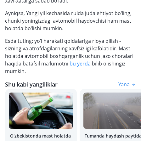
xavf-xatarga sabab bo‘ladi.
Ayniqsa, Yangi yil kechasida rulda juda ehtiyot bo‘ling,
chunki yoningizdagi avtomobil haydovchisi ham mast
holatda bo‘lishi mumkin.
Esda tuting: yo‘l harakati qoidalariga rioya qilish -
sizning va atrofdagilarning xavfsizligi kafolatidir. Mast
holatda avtomobil boshqarganlik uchun jazo choralari
haqida batafsil ma’lumotni
bu yerda
bilib olishingiz
mumkin.
Shu kabi yangiliklar
Yana
O‘zbekistonda mast holatda
Tumanda haydash paytid