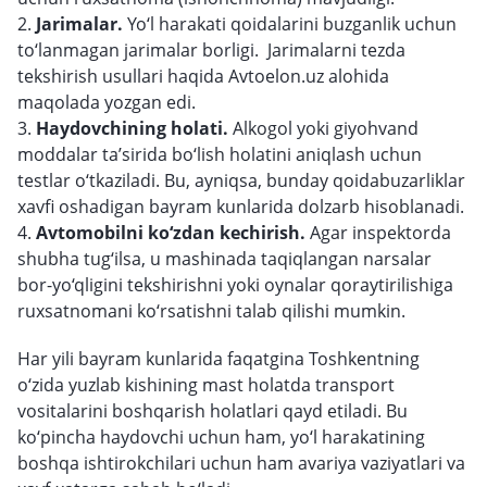
2.
Jarimalar.
Yo‘l harakati qoidalarini buzganlik uchun
to‘lanmagan jarimalar borligi. Jarimalarni tezda
tekshirish usullari haqida Avtoelon.uz alohida
maqolada yozgan edi.
3.
Haydovchining holati.
Alkogol yoki giyohvand
moddalar ta’sirida bo‘lish holatini aniqlash uchun
testlar o‘tkaziladi. Bu, ayniqsa, bunday qoidabuzarliklar
xavfi oshadigan bayram kunlarida dolzarb hisoblanadi.
4.
Avtomobilni ko‘zdan kechirish.
Agar inspektorda
shubha tug‘ilsa, u mashinada taqiqlangan narsalar
bor-yo‘qligini tekshirishni yoki oynalar qoraytirilishiga
ruxsatnomani ko‘rsatishni talab qilishi mumkin.
Har yili bayram kunlarida faqatgina Toshkentning
o‘zida yuzlab kishining mast holatda transport
vositalarini boshqarish holatlari qayd etiladi. Bu
ko‘pincha haydovchi uchun ham, yo‘l harakatining
boshqa ishtirokchilari uchun ham avariya vaziyatlari va