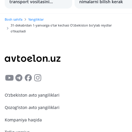
transport vositasini
nimalarni bilish kerak
boshqarganlik uchun
qanday jazo belgilangan?
Bosh sahifa
Yangiliklar
31-dekabrdan 1-yanvarga o‘tar kechasi O‘zbekiston bo‘ylab reydlar
o‘tkaziladi
O‘zbekiston avto yangiliklari
Qozog‘iston avto yangiliklari
Kompaniya haqida