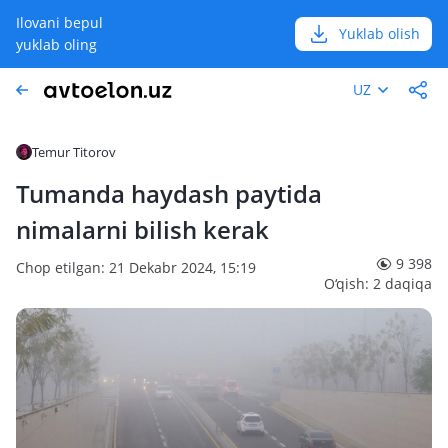
Ilovani bepul
Yuklab olish
yuklab oling
UZ
Temur Titorov
Tumanda haydash paytida
nimalarni bilish kerak
9 398
Chop etilgan: 21 Dekabr 2024, 15:19
O‘qish: 2 daqiqa