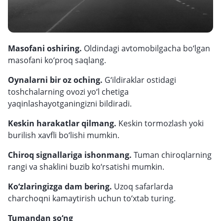
Masofani oshiring.
Oldindagi avtomobilgacha bo‘lgan
masofani ko‘proq saqlang.
Oynalarni bir oz oching.
G‘ildiraklar ostidagi
toshchalarning ovozi yo‘l chetiga
yaqinlashayotganingizni bildiradi.
Keskin harakatlar qilmang.
Keskin tormozlash yoki
burilish xavfli bo‘lishi mumkin.
Chiroq signallariga ishonmang.
Tuman chiroqlarning
rangi va shaklini buzib ko‘rsatishi mumkin.
Ko‘zlaringizga dam bering.
Uzoq safarlarda
charchoqni kamaytirish uchun to‘xtab turing.
Tumandan so‘ng