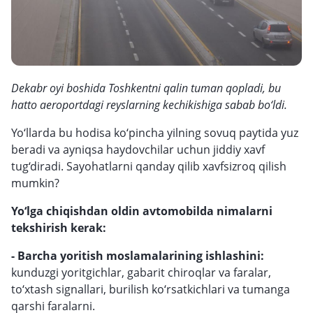
Dekabr oyi boshida Toshkentni qalin tuman qopladi, bu
hatto aeroportdagi reyslarning kechikishiga sabab bo‘ldi.
Yo‘llarda bu hodisa ko‘pincha yilning sovuq paytida yuz
beradi va ayniqsa haydovchilar uchun jiddiy xavf
tug‘diradi. Sayohatlarni qanday qilib xavfsizroq qilish
mumkin?
Yo‘lga chiqishdan oldin avtomobilda nimalarni
tekshirish kerak:
- Barcha yoritish moslamalarining ishlashini:
kunduzgi yoritgichlar, gabarit chiroqlar va faralar,
to‘xtash signallari, burilish ko‘rsatkichlari va tumanga
qarshi faralarni.