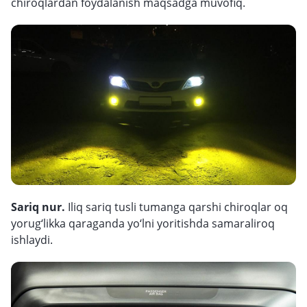
chiroqlardan foydalanish maqsadga muvofiq.
Sariq nur.
Iliq sariq tusli tumanga qarshi chiroqlar oq
yorug‘likka qaraganda yo‘lni yoritishda samaraliroq
ishlaydi.