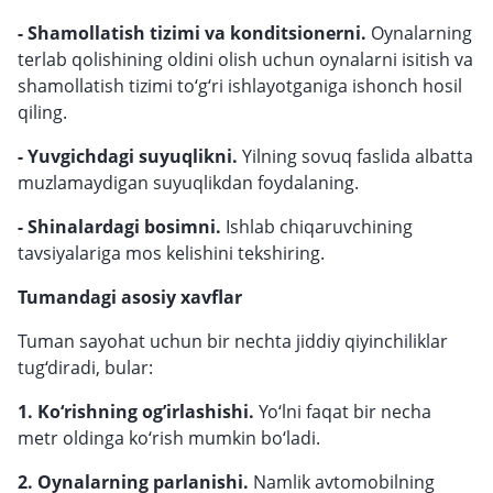
- Shamollatish tizimi va konditsionerni.
Oynalarning
terlab qolishining oldini olish uchun oynalarni isitish va
shamollatish tizimi to‘g‘ri ishlayotganiga ishonch hosil
qiling.
- Yuvgichdagi suyuqlikni.
Yilning sovuq faslida albatta
muzlamaydigan suyuqlikdan foydalaning.
- Shinalardagi bosimni.
Ishlab chiqaruvchining
tavsiyalariga mos kelishini tekshiring.
Tumandagi asosiy xavflar
Tuman sayohat uchun bir nechta jiddiy qiyinchiliklar
tug‘diradi, bular:
1. Ko‘rishning og’irlashishi.
Yo‘lni faqat bir necha
metr oldinga ko‘rish mumkin bo‘ladi.
2. Oynalarning parlanishi.
Namlik avtomobilning