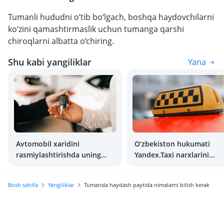
Tumanli hududni o‘tib bo‘lgach, boshqa haydovchilarni
ko‘zini qamashtirmaslik uchun tumanga qarshi
chiroqlarni albatta o‘chiring.
Shu kabi yangiliklar
Yana
Avtomobil xaridini
O‘zbekiston hukumati
rasmiylashtirishda uning
Yandex.Taxi narxlarini
egasini qanday xarajatlar
pasaytirishni talab etdi
kutmoqda?
Bosh sahifa
Yangiliklar
Tumanda haydash paytida nimalarni bilish kerak