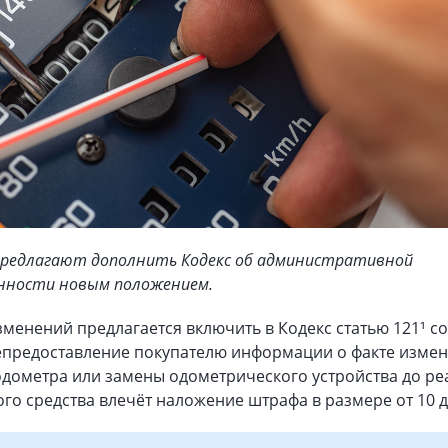
редлагают дополнить Кодекс об административной
ности новым положением.
зменений предлагается включить в Кодекс статью 121¹ 
епредоставление покупателю информации о факте изме
одометра или замены одометрического устройства до р
го средства влечёт наложение штрафа в размере от 10 д