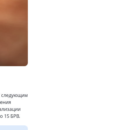
со следующим
нения
еализации
о 15 БРВ.