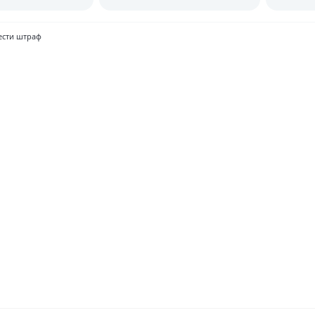
е?
UzAuto Motors
от Lea
ести штраф