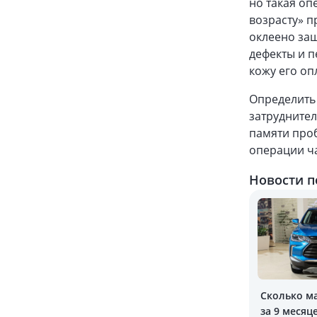
но такая о
возрасту» п
оклеено защ
дефекты и п
кожу его оп
Определить
затрудните
памяти про
операции ч
Новости п
Сколько м
за 9 месяц