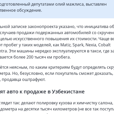
подготовленный депутатами олий мажлиса, выставлен
твенное обсуждение.
ьной записке законопроекта указано, что инициатива о
случаев продажи подержанных автомобилей со скруче
целью искусственного повышения их стоимости. Чаще в
пробег у таких моделей, как Matiz, Spark, Nexia, Cobalt
entra. Эти машины нередко эксплуатируются в такси, где з
вается более 200 тысяч км пробега.
ётся неясным, по каким критериям будут определять ск
етра. Но, безусловно, если покупатель сможет доказать,
, продавца оштрафуют.
вят авто к продаже в Узбекистане
лядит так: делают полировку кузова и химчистку салона
дометра на десятки тысяч километров (не все так поступ