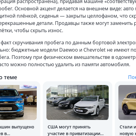
перация распространена), придавая машине «соответств
робег. Основной акцент делается на внешнем виде: авто
итной плёнкой, сиденья — закрыты целлофаном, что ск
ерекрашенные детали. Продавцы также могут заменить 
лётки, чтобы скрыть износ.
 факт скручивания пробега по данным бортовой электр
льно: бюджетные модели Daewoo и Сhevrolet не имеют п
бега. Поэтому при физическом вмешательстве в одометр
асто можно полностью удалить из памяти автомобиля.
о теме
Пок
ашин выпущено
США могут принять
Стали 
ев в
участие в приватизации
новую 