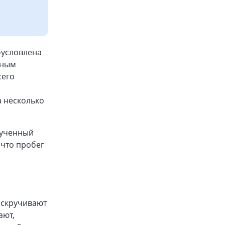
бусловлена
нным
сего
а несколько
рученный
 что пробег
, скручивают
ают,