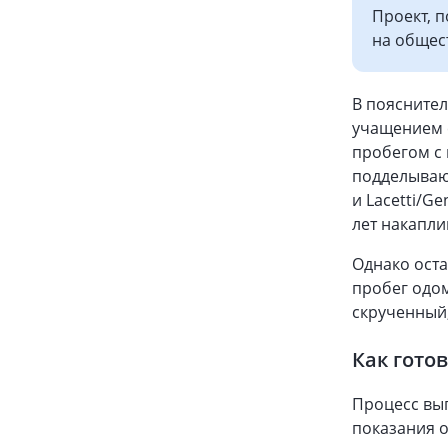
Проект, 
на общес
В пояснител
учащением 
пробегом с 
подделывают 
и Lacetti/G
лет накапли
Однако оста
пробег одом
скрученный
Как гото
Процесс выг
показания о