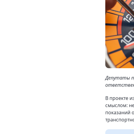
Депутаты п
ответствен
В проекте и
смыслом: н
показаний 
транспортно