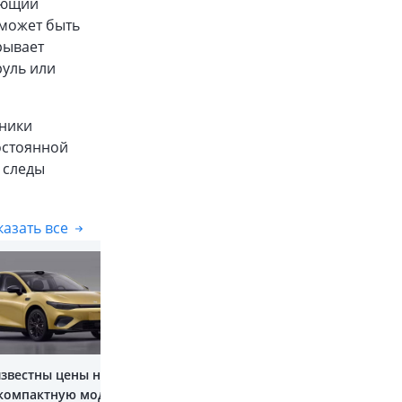
ующий
 может быть
рывает
руль или
оники
остоянной
 следы
азать все
Показать все
известны цены на
компактную модель