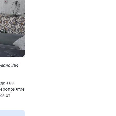
овано 384
Один из
мероприятие
ся от