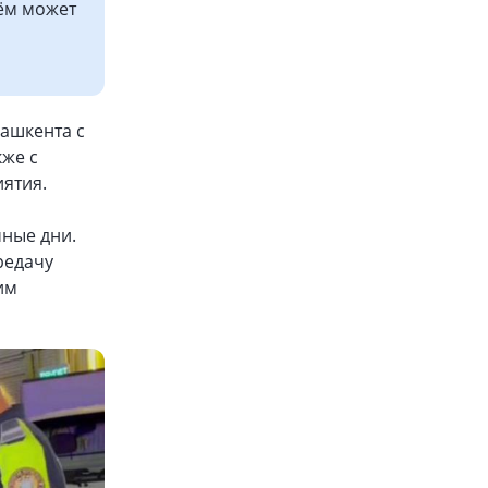
лём может
Ташкента с
же с
ятия.
ные дни.
редачу
им