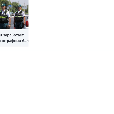
Показать все
ня заработает
а штрафных баллов