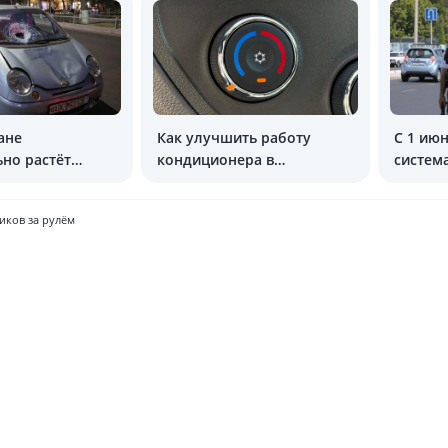
ане
Как улучшить работу
С 1 ию
но растёт
кондиционера в
систем
 смертей в ДТП
автомобиле?
иков за рулём