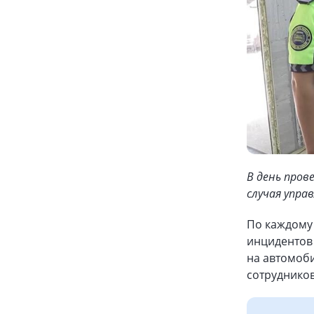
В день пров
случая упр
По каждому
инцидентов
на автомоби
сотрудников