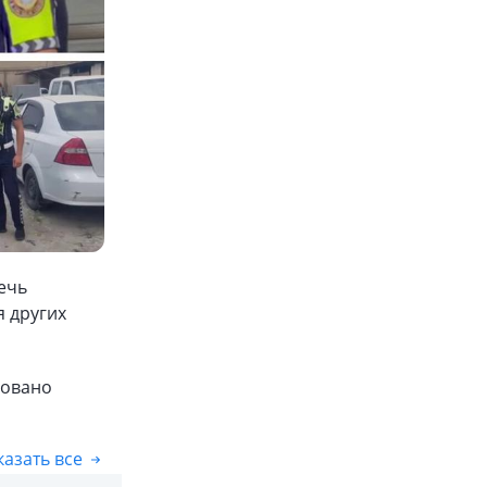
ечь
я других
ровано
азать все