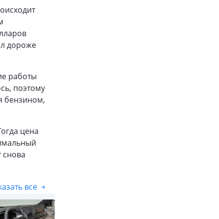
роисходит
м
олларов
ал дороже
ие работы
сь, поэтому
я бензином,
Тогда цена
симальный
т снова
азать все