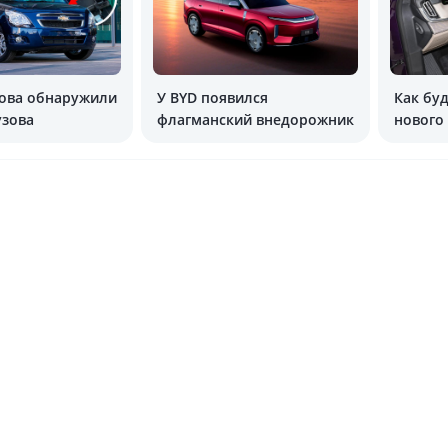
нова обнаружили
У BYD появился
Как бу
узова
флагманский внедорожник
нового 