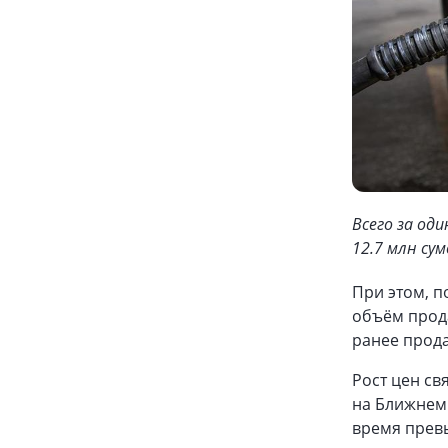
Всего за од
12.7 млн сум
При этом, 
объём прода
ранее прода
Рост цен св
на Ближнем 
время прев