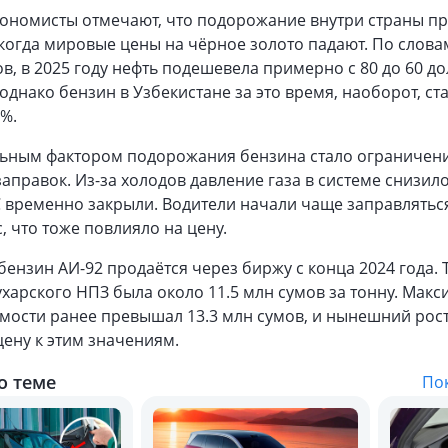
кономисты отмечают, что подорожание внутри страны п
 когда мировые цены на чёрное золото падают. По слова
в, в 2025 году нефть подешевела примерно с 80 до 60 д
 однако бензин в Узбекистане за это время, наоборот, ст
 %.
ьным фактором подорожания бензина стало ограничен
аправок. Из-за холодов давление газа в системе снизило
 временно закрыли. Водители начали чаще заправлятьс
, что тоже повлияло на цену.
ензин АИ-92 продаётся через биржу с конца 2024 года. 
ухарского НПЗ была около 11.5 млн сумов за тонну. Мак
мости ранее превышал 13.3 млн сумов, и нынешний рос
ену к этим значениям.
о теме
Пок