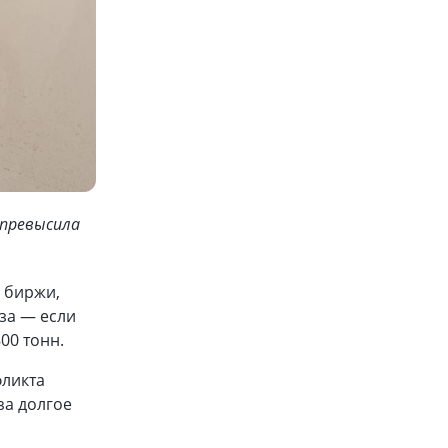
 превысила
 биржи,
аза — если
00 тонн.
фликта
за долгое