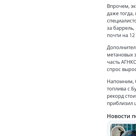
Впрочем, э
даже тогда,
специалисто
за баррель,
почти на 12
Дополнител
метановых з
часть АГНКС
спрос вырос
Напомним, б
топлива с Б
рекорд стои
приблизил ц
Новости п