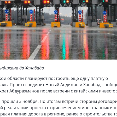
Андижана до Ханабада
кой области планируют построить ещё одну платную
раль. Проект соединит Новый Андижан и Ханабад, сообщ
рат Абдурахманов после встречи с китайскими инвесто
 прошли 3 ноября. По итогам встречи стороны договор
ой реализации проекта с привлечением иностранных инв
ервая платная дорога в регионе, ранее о строительстве т