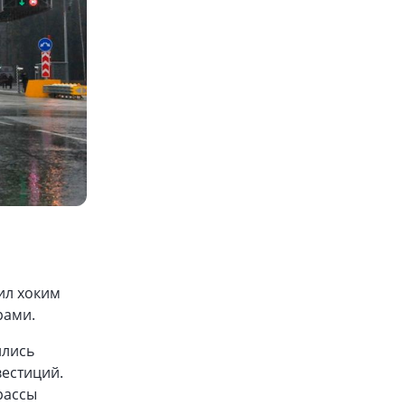
ил хоким
рами.
ились
естиций.
рассы