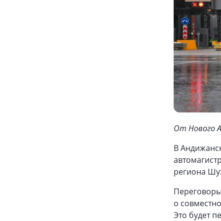
От Нового 
В Андижанс
автомагист
региона Шух
Переговоры
о совместн
Это будет п