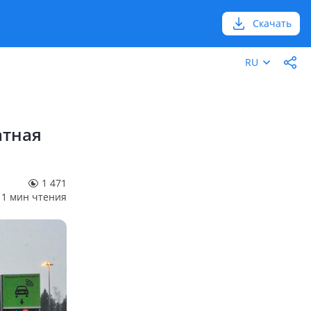
Скачать
RU
атная
1 471
1 мин чтения