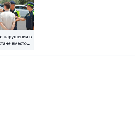
Показать все
ие нарушения в
стане вместо
 будут
реждения