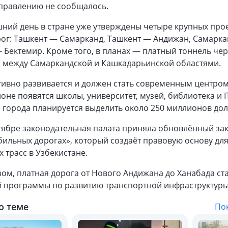
аправлению не сообщалось.
ний день в стране уже утверждены четыре крупных про
рог: Ташкент — Самарканд, Ташкент — Андижан, Самарка
 Бектемир. Кроме того, в планах — платный тоннель че
а между Самаркандской и Кашкадарьинской областями.
ивно развивается и должен стать современным центром
оне появятся школы, университет, музей, библиотека и I
 города планируется выделить около 250 миллионов дол
тябре законодательная палата приняла обновлённый за
ильных дорогах», который создаёт правовую основу дл
х трасс в Узбекистане.
ом, платная дорога от Нового Андижана до Ханабада ст
 программы по развитию транспортной инфраструктуры
о теме
Пок