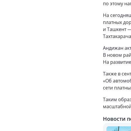
по этому н
На сегодняш
платных до
и Ташкент —
Тахтакарач
Андижан акт
В новом рай
На развитие
Также в сен
«Об автомоб
сети платны
Таким образ
масштабной
Новости п