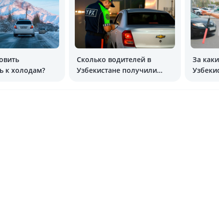
овить
Сколько водителей в
За как
ь к холодам?
Узбекистане получили
Узбеки
штрафные баллы?
штрафа
предуп