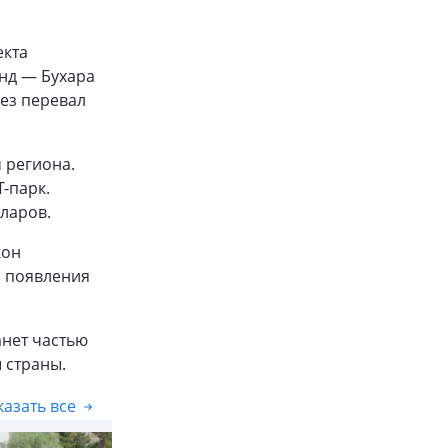
екта
нд — Бухара
рез перевал
 региона.
T-парк.
ларов.
кон
я появления
анет частью
 страны.
азать все