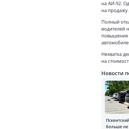
на АИ-92. О
на продажу 
Полный отка
водителей н
повышение с
автомобилей
Нехватка де
на стоимост
Новости п
Пскентски
больше не