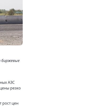
з биржевые
ьных АЗС
 цены резко
т рост цен