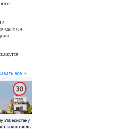
ного
ти
 ожидаются
доля
скажутся
азать все
Показать все
му Узбекистану
ается контроль