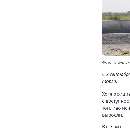
Фото: Тимур Е
С 2 сентябр
торги.
Хотя офици
с доступнос
топливо исч
выросли.
В связи с п