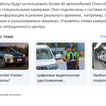
аботы будут использовать более 40 автомобилей Chevrole
 специальными камерами. Они подключены к системе и
 информацию в режиме реального времени, например, 
мых и разыскиваемых машинах. Управлять этими камер
з ситуационного центра.
о теме
Пок
rolet Tracker:
Цифровые водительские
Прибыл
илось?
удостоверения
сократ
недействительны без ID-
карты
венный интеллект