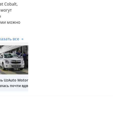
t Cobalt,
 могут
о
ами можно
азать все
Показать все
ь UzAuto Motors
илась почти вдвое