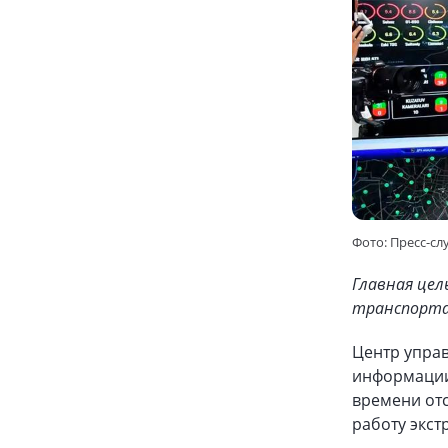
Фото: Пресс-с
Главная цел
транспорта 
Центр упра
информации
времени отс
работу экст