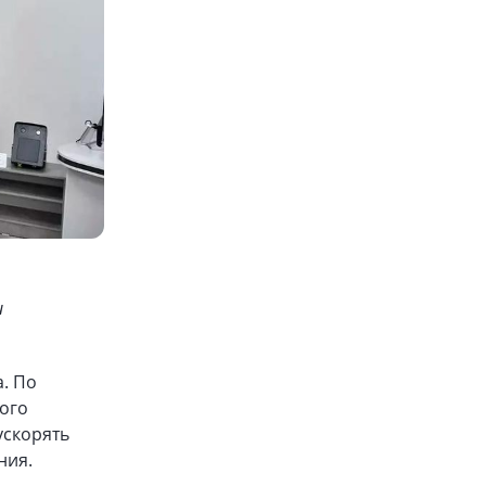
и
. По
ого
ускорять
ния.