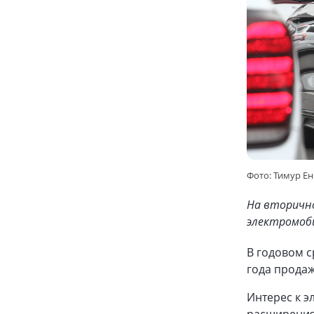
Фото: Тимур Е
На вторично
электромоби
В годовом 
года продаж
Интерес к э