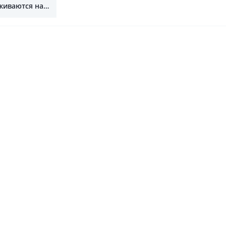
живаются на
омобили