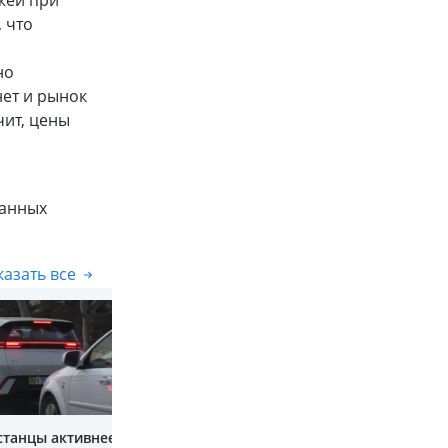
жей при
 что
но
нет и рынок
чит, цены
жанных
азать все
Показать все
станцы активнее