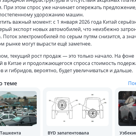
 зарядной инфраструктуры и отсутствия акцизных плате
. При этом спрос уже начинает опережать предложение,
 постепенному удорожанию машин.
етить важный момент: с 1 января 2026 года Китай серьёз
ерый экспорт новых автомобилей, что неизбежно затро
. Поток электромобилей по серым путям снизится, а зна
м рынке могут вырасти ещё заметнее.
ом, текущий рост продаж — это только начало. На фоне
й в Китае и продолжающегося спроса стоимость подер
в и гибридов, вероятно, будет увеличиваться и дальше.
о теме
Пок
 Ташкента
BYD запатентовала
Узбеки