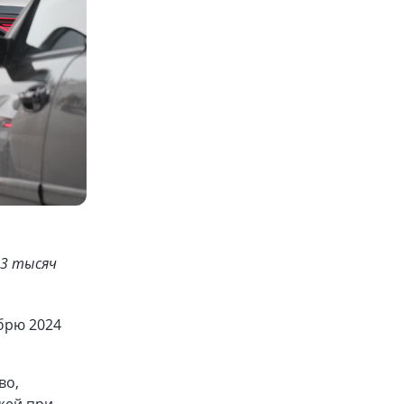
 3 тысяч
брю 2024
во,