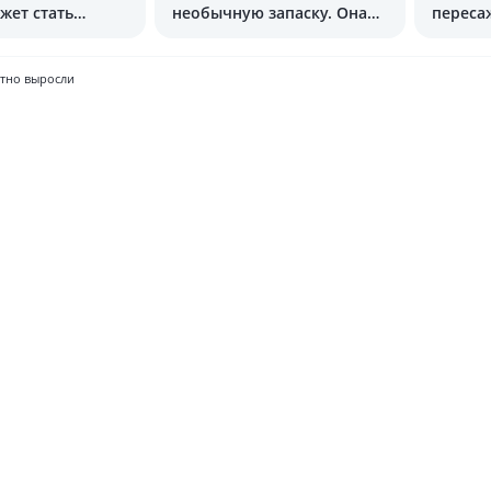
жет стать
необычную запаску. Она
переса
же винт для плавания
электр
атно выросли