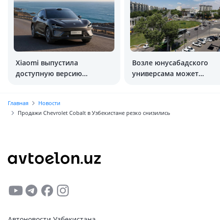
Xiaomi выпустила
Возле юнусабадского
доступную версию
универсама может
кроссовера YU7
появиться тоннель или 
Главная
Новости
Продажи Chevrolet Cobalt в Узбекистане резко снизились
Автоновости Узбекистана