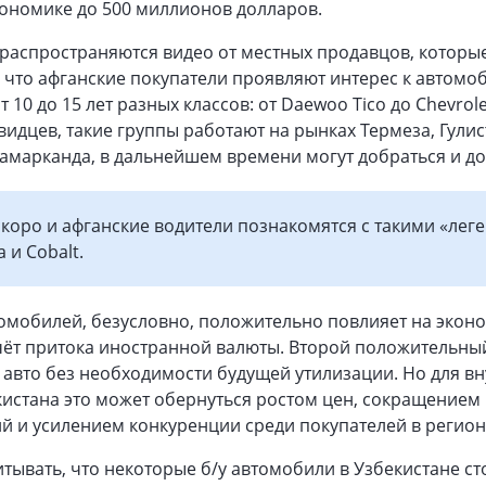
кономике до 500 миллионов долларов.
 распространяются видео от местных продавцов, которы
 что афганские покупатели проявляют интерес к автомо
 10 до 15 лет разных классов: от Daewoo Tico до Chevrole
видцев, такие группы работают на рынках Термеза, Гулис
амарканда, в дальнейшем времени могут добраться и до
скоро и афганские водители познакомятся с такими «лег
a и Cobalt.
омобилей, безусловно, положительно повлияет на экон
счёт притока иностранной валюты. Второй положительны
 авто без необходимости будущей утилизации. Но для в
истана это может обернуться ростом цен, сокращением
 и усилением конкуренции среди покупателей в регион
итывать, что некоторые б/у автомобили в Узбекистане ст