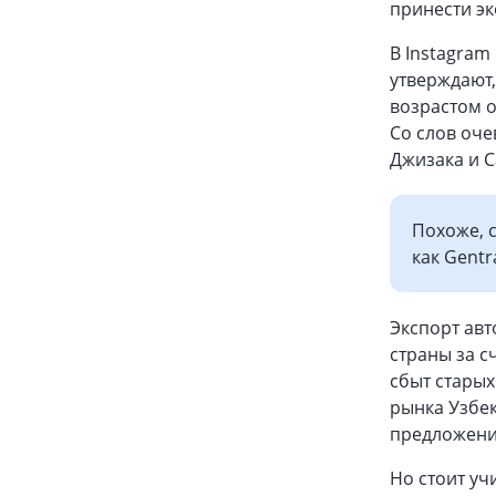
принести э
В Instagram
утверждают,
возрастом от
Cо слов оче
Джизака и С
Похоже, 
как Gentr
Экспорт авт
страны за 
сбыт старых
рынка Узбек
предложений
Но стоит уч