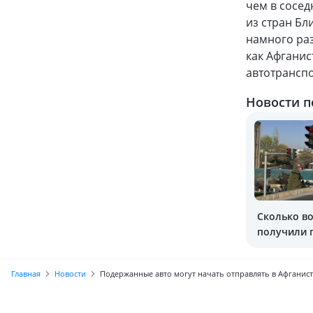
чем в сосед
из стран Бл
намного раз
как Афгани
автотрансп
Новости п
Сколько в
получили п
камер?
Главная
Новости
Подержанные авто могут начать отправлять в Афганис