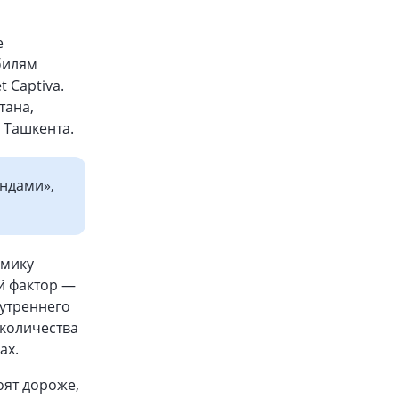
е
билям
t Captiva.
тана,
 Ташкента.
ендами»,
омику
й фактор —
нутреннего
 количества
ах.
оят дороже,