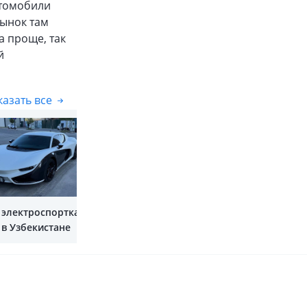
втомобили
рынок там
а проще, так
й
азать все
Показать все
 электроспорткар
 в Узбекистане