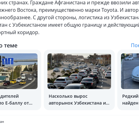
них странах. Граждане Афганистана и прежде ввозили а
ижнего Востока, преимущественно марки Toyota. И авто
нообразнее. С другой стороны, логистика из Узбекистан
стан с Узбекистаном имеет общую границу и действующи
ортный коридор.
о теме
Пок
одителей
Насколько вырос
Редкий
о E-баллу от
авторынок Узбекистана и
найден
укрепились марки Kia и
BYD
тан