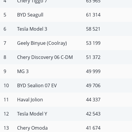
4
Chery Tiggo 7
63 965
5
BYD Seagull
61 314
6
Tesla Model 3
58 521
7
Geely Binyue (Coolray)
53 199
8
Chery Discovery 06 C-DM
51 372
9
MG 3
49 999
10
BYD Sealion 07 EV
49 706
11
Haval Jolion
44 337
12
Tesla Model Y
42 543
13
Chery Omoda
41 674