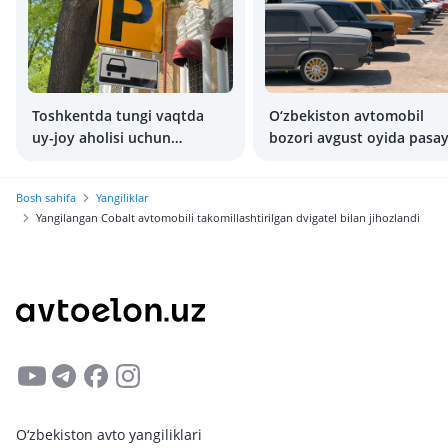
Toshkentda tungi vaqtda
O‘zbekiston avtomobil
uy-joy aholisi uchun
bozori avgust oyida pasay
avtoturargohlarda to‘xtash
bepul bo‘ladi
Bosh sahifa
Yangiliklar
Yangilangan Cobalt avtomobili takomillashtirilgan dvigatel bilan jihozlandi
O‘zbekiston avto yangiliklari