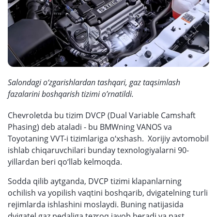
Salondagi o‘zgarishlardan tashqari, gaz taqsimlash
fazalarini boshqarish tizimi o’rnatildi.
Chevroletda bu tizim DVCP (Dual Variable Camshaft
Phasing) deb ataladi - bu BMWning VANOS va
Toyotaning VVT-i tizimlariga o‘xshash. Xorijiy avtomobil
ishlab chiqaruvchilari bunday texnologiyalarni 90-
yillardan beri qo‘llab kelmoqda.
Sodda qilib aytganda, DVCP tizimi klapanlarning
ochilish va yopilish vaqtini boshqarib, dvigatelning turli
rejimlarda ishlashini moslaydi. Buning natijasida
dvigatel gaz pedaliga tezroq javob beradi va past