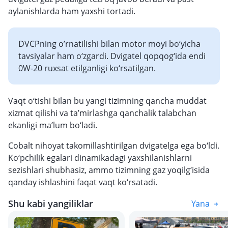
aylanishlarda ham yaxshi tortadi.
DVCPning o’rnatilishi bilan motor moyi bo‘yicha
tavsiyalar ham o‘zgardi. Dvigatel qopqog‘ida endi
0W-20 ruxsat etilganligi ko‘rsatilgan.
Vaqt o‘tishi bilan bu yangi tizimning qancha muddat
xizmat qilishi va ta’mirlashga qanchalik talabchan
ekanligi ma’lum bo‘ladi.
Cobalt nihoyat takomillashtirilgan dvigatelga ega bo‘ldi.
Ko‘pchilik egalari dinamikadagi yaxshilanishlarni
sezishlari shubhasiz, ammo tizimning gaz yoqilg‘isida
qanday ishlashini faqat vaqt ko‘rsatadi.
Shu kabi yangiliklar
Yana