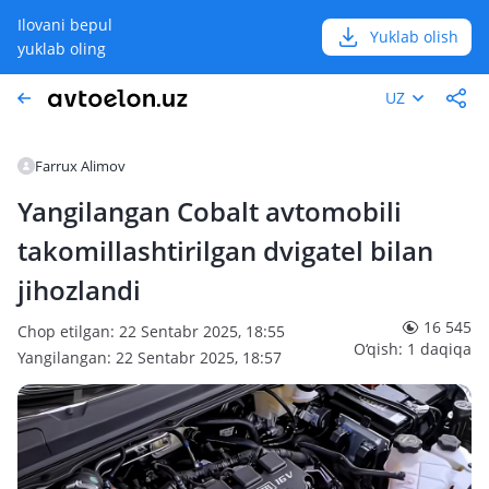
Ilovani bepul
Yuklab olish
yuklab oling
UZ
Farrux Alimov
Yangilangan Cobalt avtomobili
takomillashtirilgan dvigatel bilan
jihozlandi
16 545
Chop etilgan: 22 Sentabr 2025, 18:55
O‘qish: 1 daqiqa
Yangilangan: 22 Sentabr 2025, 18:57