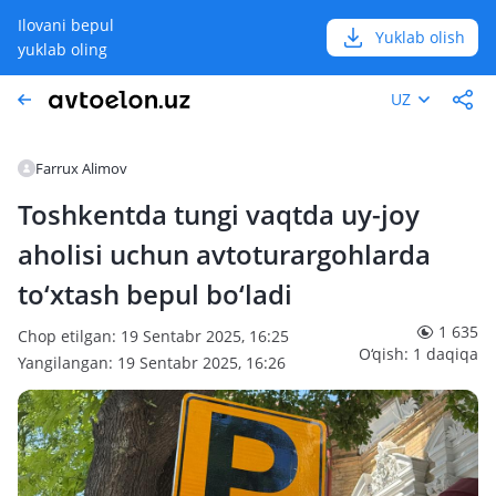
Ilovani bepul
Yuklab olish
yuklab oling
UZ
Farrux Alimov
Toshkentda tungi vaqtda uy-joy
aholisi uchun avtoturargohlarda
to‘xtash bepul bo‘ladi
1 635
Chop etilgan: 19 Sentabr 2025, 16:25
O‘qish: 1 daqiqa
Yangilangan: 19 Sentabr 2025, 16:26