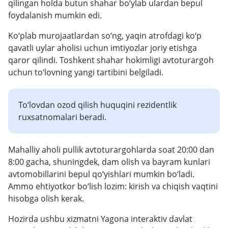
qilingan holda butun shahar bo‘ylab ulardan bepul
foydalanish mumkin edi.
Ko‘plab murojaatlardan so‘ng, yaqin atrofdagi ko‘p
qavatli uylar aholisi uchun imtiyozlar joriy etishga
qaror qilindi. Toshkent shahar hokimligi avtoturargoh
uchun to‘lovning yangi tartibini belgiladi.
To‘lovdan ozod qilish huquqini rezidentlik
ruxsatnomalari beradi.
Mahalliy aholi pullik avtoturargohlarda soat 20:00 dan
8:00 gacha, shuningdek, dam olish va bayram kunlari
avtomobillarini bepul qo‘yishlari mumkin bo‘ladi.
Ammo ehtiyotkor bo‘lish lozim: kirish va chiqish vaqtini
hisobga olish kerak.
Hozirda ushbu xizmatni Yagona interaktiv davlat