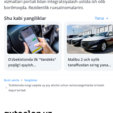
xizmatlari portali bilan integratsiyalash ustida ish olib
borilmoqda. Rezidentlik ruxsatnomalarini.
Shu kabi yangiliklar
Yana
O‘zbekistonda ilk "Yandeks"
Malibu 2 uch oylik
yoqilg‘i quyish
tanaffusdan so‘ng yana
shoxobchalari ochildi
sotuvga chiqdi
Bosh sahifa
Yangiliklar
Toshkentda tungi vaqtda uy-joy aholisi uchun avtoturargohlarda to‘xtash
bepul bo‘ladi