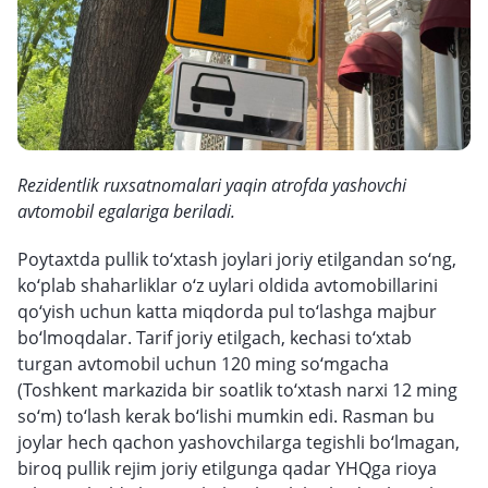
Rezidentlik ruxsatnomalari yaqin atrofda yashovchi
avtomobil egalariga beriladi.
Poytaxtda pullik to‘xtash joylari joriy etilgandan so‘ng,
ko‘plab shaharliklar o‘z uylari oldida avtomobillarini
qo‘yish uchun katta miqdorda pul to‘lashga majbur
bo‘lmoqdalar. Tarif joriy etilgach, kechasi to‘xtab
turgan avtomobil uchun 120 ming so‘mgacha
(Toshkent markazida bir soatlik to‘xtash narxi 12 ming
so‘m) to‘lash kerak bo‘lishi mumkin edi. Rasman bu
joylar hech qachon yashovchilarga tegishli bo‘lmagan,
biroq pullik rejim joriy etilgunga qadar YHQga rioya