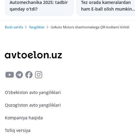
Automechanika 2025: tadbir
Tez orada kameralardan
qanday o‘tdi?
ham E-ball olish mumkin
bo‘ladi
Bosh sahifa
Yangiliklar
UzAuto Motors shartnomalarga QR-kodlarni kiritdi
O‘zbekiston avto yangiliklari
Qozog‘iston avto yangiliklari
Kompaniya haqida
To‘liq versiya