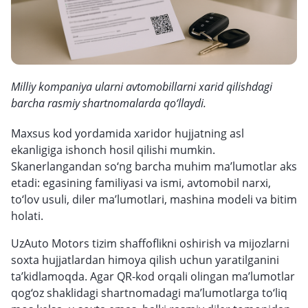
Milliy kompaniya ularni avtomobillarni xarid qilishdagi
barcha rasmiy shartnomalarda qo‘llaydi.
Maxsus kod yordamida xaridor hujjatning asl
ekanligiga ishonch hosil qilishi mumkin.
Skanerlangandan so‘ng barcha muhim ma’lumotlar aks
etadi: egasining familiyasi va ismi, avtomobil narxi,
to‘lov usuli, diler ma’lumotlari, mashina modeli va bitim
holati.
UzAuto Motors tizim shaffoflikni oshirish va mijozlarni
soxta hujjatlardan himoya qilish uchun yaratilganini
ta’kidlamoqda. Agar QR-kod orqali olingan ma’lumotlar
qog‘oz shaklidagi shartnomadagi ma’lumotlarga to‘liq