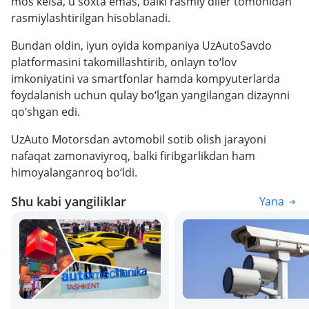
mos kelsa, u soxta emas, balki rasmiy diler tomonidan
rasmiylashtirilgan hisoblanadi.
Bundan oldin, iyun oyida kompaniya UzAutoSavdo
platformasini takomillashtirib, onlayn to‘lov
imkoniyatini va smartfonlar hamda kompyuterlarda
foydalanish uchun qulay bo‘lgan yangilangan dizaynni
qo‘shgan edi.
UzAuto Motorsdan avtomobil sotib olish jarayoni
nafaqat zamonaviyroq, balki firibgarlikdan ham
himoyalanganroq bo‘ldi.
Shu kabi yangiliklar
Yana